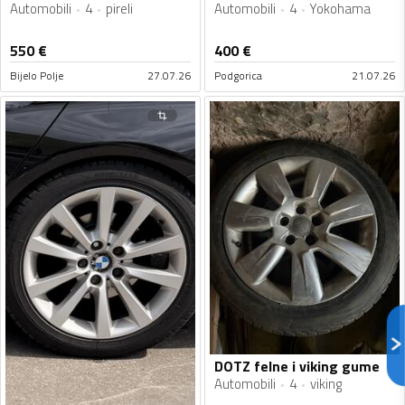
Automobili
4
pireli
Automobili
4
Yokohama
550
€
400
€
Bijelo Polje
27.07.26
Podgorica
21.07.26
DOTZ felne i viking gume
Automobili
4
viking