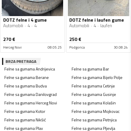
DOTZ felne i 4 gume
DOTZ felne i laufen gume
Automobili
4
4
Automobili
4
laufen
270
€
250
€
Herceg Novi
08.05.25
Podgorica
30.08.24
BRZA PRETRAGA
Felne sa gumama
Andrijevica
Felne sa gumama
Bar
Felne sa gumama
Berane
Felne sa gumama
Bijelo Polje
Felne sa gumama
Budva
Felne sa gumama
Cetinje
Felne sa gumama
Danilovgrad
Felne sa gumama
Gusinje
Felne sa gumama
Herceg Novi
Felne sa gumama
Kolašin
Felne sa gumama
Kotor
Felne sa gumama
Mojkovac
Felne sa gumama
Nikšić
Felne sa gumama
Petnjica
Felne sa gumama
Plav
Felne sa gumama
Pljevlja