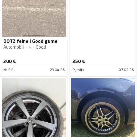
DOTZ felne i Good gume
Automobili
4
Good
300
€
350
€
Nikšić
29.04.26
Pljevlja
07.02.26