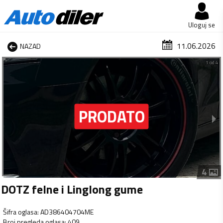
Uloguj se
11.06.2026
NAZAD
1 od 4
4
DOTZ felne i Linglong gume
Šifra oglasa
:
AD386404704ME
Broj pregleda oglasa
:
409