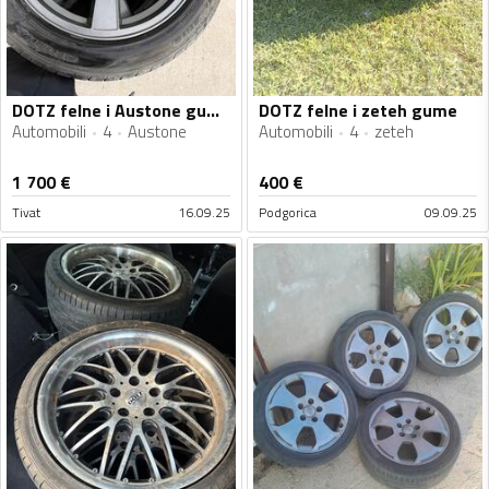
DOTZ felne i Austone gume
DOTZ felne i zeteh gume
Automobili
4
Austone
Automobili
4
zeteh
1 700
€
400
€
Tivat
16.09.25
Podgorica
09.09.25