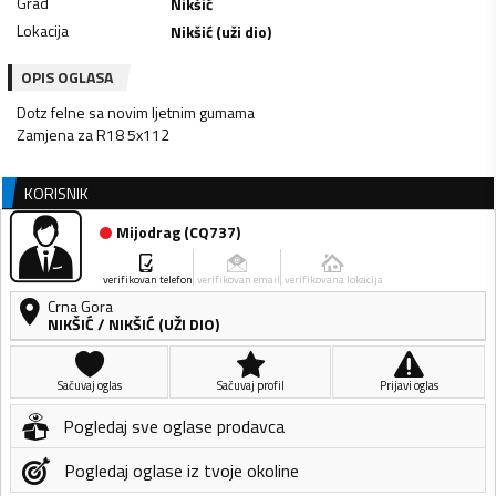
Grad
Nikšić
Lokacija
Nikšić (uži dio)
OPIS OGLASA
Dotz felne sa novim ljetnim gumama
KORISNIK
Mijodrag
(
CQ737
)
verifikovan telefon
verifikovan email
verifikovana lokacija
Crna Gora
NIKŠIĆ
/
NIKŠIĆ (UŽI DIO)
Sačuvaj oglas
Sačuvaj profil
Prijavi oglas
Pogledaj sve oglase prodavca
Pogledaj oglase iz tvoje okoline