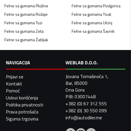
Felne sa gumama
Plužine
Felne sa gumama
Podgorica
Felne sa gumama
Rožaje
Felne sa gumama
Tivat
Felne sa gumama
Tuzi
Felne sa gumama
Ulcinj
Felne sa gumama
Zeta
Felne sa gumama
Šavnik
Felne sa gumama
Žabljak
NAVIGACIJA
WEBLAB D.O.O.
Jovana Tomaševića 1,
Prijavi se
Bar, 85000
Kontakt
Crna Gora
Pomoć
PIB: 03007448
Uslovi korišćenja
+382 (0) 67 312 555
Politika privatnosti
+382 (0) 30 550 099
Prava potrošača
info@autodiler.me
Sigurna trgovina