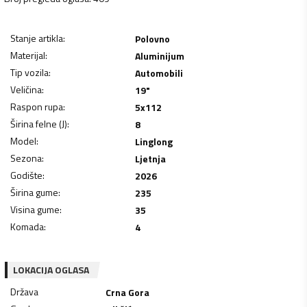
Stanje artikla
:
Polovno
Materijal
:
Aluminijum
Tip vozila
:
Automobili
Veličina
:
19"
Raspon rupa
:
5x112
Širina felne (J)
:
8
Model
:
Linglong
Sezona
:
Ljetnja
Godište
:
2026
Širina gume
:
235
Visina gume
:
35
Komada
:
4
LOKACIJA OGLASA
Država
Crna Gora