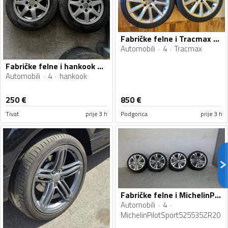
Fabričke felne i Tracmax gume
Automobili
4
Tracmax
Fabričke felne i hankook gume
Automobili
4
hankook
250
€
850
€
Tivat
prije 3 h
Podgorica
prije 3 h
Fabričke felne i MichelinPilotSport525535ZR20 gume
Automobili
4
MichelinPilotSport525535ZR20