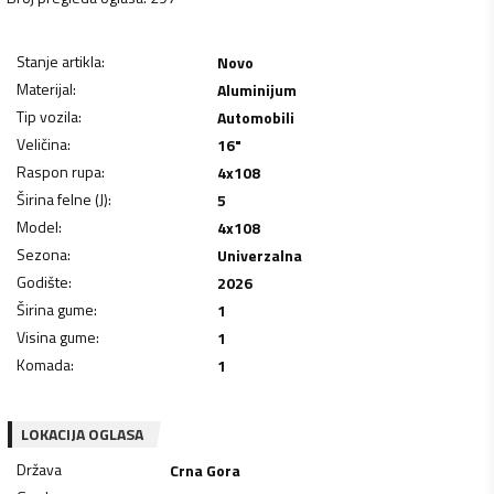
Stanje artikla
:
Novo
Materijal
:
Aluminijum
Tip vozila
:
Automobili
Veličina
:
16"
Raspon rupa
:
4x108
Širina felne (J)
:
5
Model
:
4x108
Sezona
:
Univerzalna
Godište
:
2026
Širina gume
:
1
Visina gume
:
1
Komada
:
1
LOKACIJA OGLASA
Država
Crna Gora