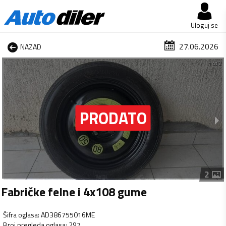
Uloguj se
27.06.2026
NAZAD
1 od 2
2
Fabričke felne i 4x108 gume
Šifra oglasa
:
AD386755016ME
Broj pregleda oglasa
:
297