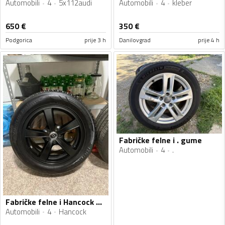
Automobili
4
5x112audi
Automobili
4
kleber
650
€
350
€
Podgorica
prije 3 h
Danilovgrad
prije 4 h
Fabričke felne i . gume
Automobili
4
.
Fabričke felne i Hancock gume
Automobili
4
Hancock