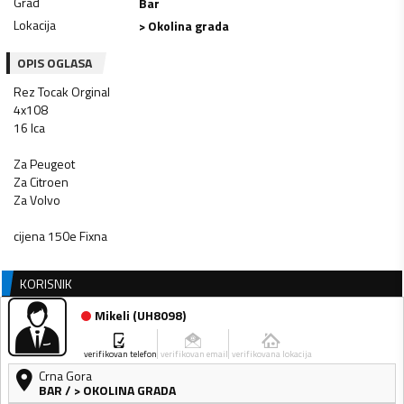
Grad
Bar
Lokacija
> Okolina grada
OPIS OGLASA
Rez Tocak Orginal
4x108
16 Ica
Za Peugeot
Za Citroen
Za Volvo
cijena 150e Fixna
KORISNIK
Mikeli
(
UH8098
)
verifikovan telefon
verifikovan email
verifikovana lokacija
Crna Gora
BAR
/
> OKOLINA GRADA