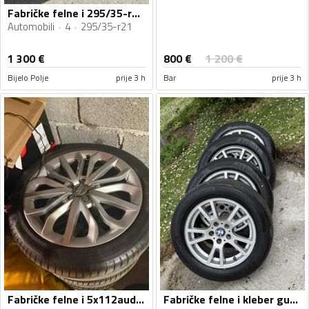
Fabričke felne i 295/35-r21 gume
Automobili
4
295/35-r21
800
€
1 300
€
1 200
€
Bijelo Polje
prije 3 h
Bar
prije 3 h
Fabričke felne i 5x112audi gume
Fabričke felne i kleber gume