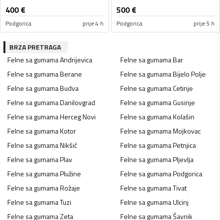
400
€
500
€
Podgorica
prije 4 h
Podgorica
prije 5 h
BRZA PRETRAGA
Felne sa gumama
Andrijevica
Felne sa gumama
Bar
Felne sa gumama
Berane
Felne sa gumama
Bijelo Polje
Felne sa gumama
Budva
Felne sa gumama
Cetinje
Felne sa gumama
Danilovgrad
Felne sa gumama
Gusinje
Felne sa gumama
Herceg Novi
Felne sa gumama
Kolašin
Felne sa gumama
Kotor
Felne sa gumama
Mojkovac
Felne sa gumama
Nikšić
Felne sa gumama
Petnjica
Felne sa gumama
Plav
Felne sa gumama
Pljevlja
Felne sa gumama
Plužine
Felne sa gumama
Podgorica
Felne sa gumama
Rožaje
Felne sa gumama
Tivat
Felne sa gumama
Tuzi
Felne sa gumama
Ulcinj
Felne sa gumama
Zeta
Felne sa gumama
Šavnik