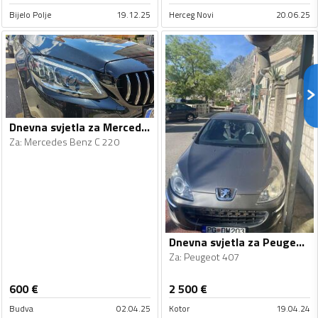
Bijelo Polje
19.12.25
Herceg Novi
20.06.25
Dnevna svjetla za Mercedes Benz - C 220 - 2019
Za
:
Mercedes Benz C 220
Dnevna svjetla za Peugeot - 407 - 2006
Za
:
Peugeot 407
600
€
2 500
€
Budva
02.04.25
Kotor
19.04.24