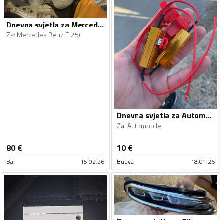
Dnevna svjetla za Mercedes Benz - E 250
Za
:
Mercedes Benz E 250
Dnevna svjetla za Automobile - Univerzalno
Za
:
Automobile
80
€
10
€
Bar
15.02.26
Budva
18.01.26