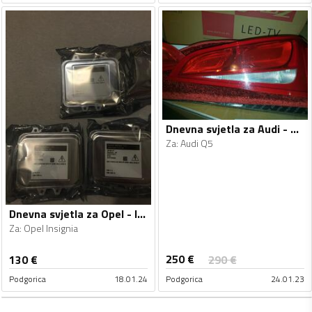
Dnevna svjetla za Audi - Q5 - 2008-2012
Za
:
Audi Q5
Dnevna svjetla za Opel - Insignia - 2008-2015
Za
:
Opel Insignia
250
€
130
€
290
€
Podgorica
18.01.24
Podgorica
24.01.23