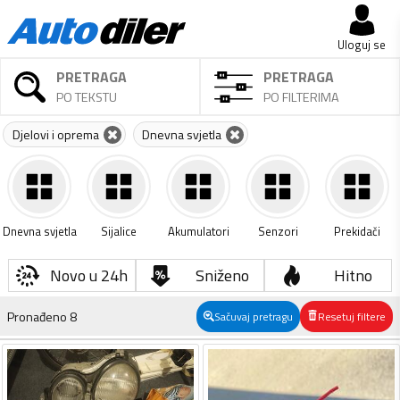
Uloguj se
PRETRAGA
PRETRAGA
PO TEKSTU
PO FILTERIMA
Djelovi i oprema
Dnevna svjetla
Dnevna svjetla
Sijalice
Akumulatori
Senzori
Prekidači
Novo u 24h
Sniženo
Hitno
Pronađeno
8
Sačuvaj pretragu
Resetuj filtere