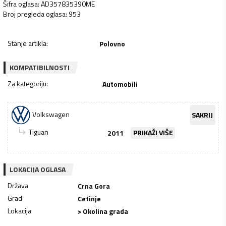
Šifra oglasa
:
AD357835390ME
Broj pregleda oglasa
:
953
Stanje artikla
:
Polovno
KOMPATIBILNOSTI
Za kategoriju
:
Automobili
Volkswagen
SAKRIJ
Tiguan
2011
PRIKAŽI VIŠE
LOKACIJA OGLASA
Država
Crna Gora
Grad
Cetinje
Lokacija
> Okolina grada