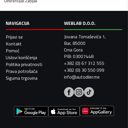
Diferencijali
Žabljak
NAVIGACIJA
WEBLAB D.O.O.
Jovana Tomaševića 1,
Prijavi se
Bar, 85000
Kontakt
Crna Gora
Pomoć
PIB: 03007448
Uslovi korišćenja
+382 (0) 67 312 555
Politika privatnosti
+382 (0) 30 550 099
Prava potrošača
info@autodiler.me
Sigurna trgovina