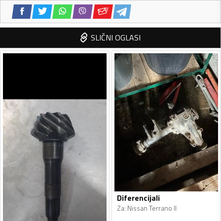
SLIČNI OGLASI
Diferencijali
Za
:
Nissan Terrano II