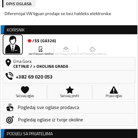
OPIS OGLASA
Diferencijal VW tiguan prodaje se bez haldeks elektronike
KORISNIK
/$$
(
GA326
)
verifikovan telefon
verifikovan email
verifikovana lokacija
Crna Gora
CETINJE
/
> OKOLINA GRADA
+382 69 020 053
Sačuvaj oglas
Sačuvaj profil
Prijavi oglas
Pogledaj sve oglase prodavca
Pogledaj oglase iz tvoje okoline
PODIJELI SA PRIJATELJIMA