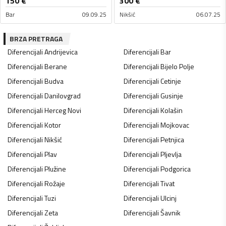
150
€
300
€
Bar
09.09.25
Nikšić
06.07.25
BRZA PRETRAGA
Diferencijali
Andrijevica
Diferencijali
Bar
Diferencijali
Berane
Diferencijali
Bijelo Polje
Diferencijali
Budva
Diferencijali
Cetinje
Diferencijali
Danilovgrad
Diferencijali
Gusinje
Diferencijali
Herceg Novi
Diferencijali
Kolašin
Diferencijali
Kotor
Diferencijali
Mojkovac
Diferencijali
Nikšić
Diferencijali
Petnjica
Diferencijali
Plav
Diferencijali
Pljevlja
Diferencijali
Plužine
Diferencijali
Podgorica
Diferencijali
Rožaje
Diferencijali
Tivat
Diferencijali
Tuzi
Diferencijali
Ulcinj
Diferencijali
Zeta
Diferencijali
Šavnik