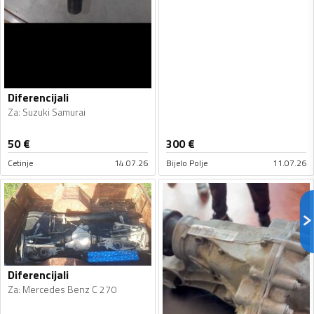
Diferencijali
Za
:
Suzuki Samurai
50
€
300
€
Cetinje
14.07.26
Bijelo Polje
11.07.26
Diferencijali
Za
:
Mercedes Benz C 270