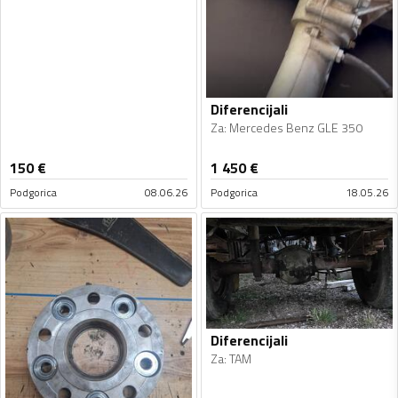
Diferencijali
Za
:
Mercedes Benz GLE 350
150
€
1 450
€
Podgorica
08.06.26
Podgorica
18.05.26
Diferencijali
Za
:
TAM