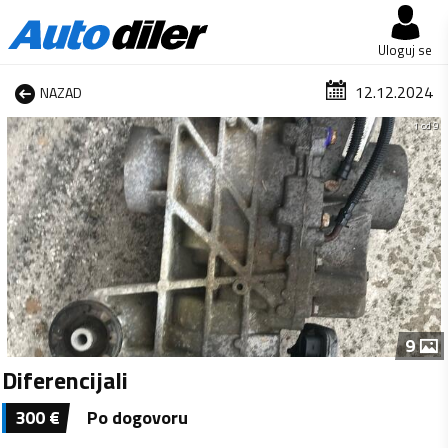
Uloguj se
12.12.2024
NAZAD
1 od 9
9
Diferencijali
300
€
Po dogovoru