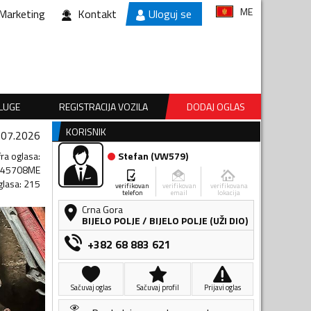
ME
Marketing
Kontakt
Uloguj se
SLUGE
REGISTRACIJA VOZILA
DODAJ OGLAS
KORISNIK
.07.2026
fra oglasa
:
Stefan
(
VW579
)
345708ME
glasa
:
215
verifikovan
verifikovan
verifikovana
telefon
email
lokacija
Crna Gora
BIJELO POLJE
/
BIJELO POLJE (UŽI DIO)
+382 68 883 621
Sačuvaj oglas
Sačuvaj profil
Prijavi oglas