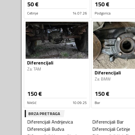
50
€
150
€
Cetinje
14.07.26
Podgorica
Diferencijali
Za
:
TAM
Diferencijali
Za
:
BMW
150
€
150
€
Nikšić
10.09.25
Bar
BRZA PRETRAGA
Diferencijali
Andrijevica
Diferencijali
Bar
Diferencijali
Budva
Diferencijali
Cetinje