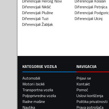
Diferencijali
Herceg Novi
Diferencijali
Kolašin
Diferencijali
Nikšić
Diferencijali
Petnjica
Diferencijali
Plužine
Diferencijali
Podgoric
Diferencijali
Tuzi
Diferencijali
Ulcinj
Diferencijali
Žabljak
KATEGORIJE VOZILA
NAVIGACIJA
Automobili
Prijavi se
Motori i bicikli
Kontakt
Transportna vozila
Pomoć
Poljoprivredna vozila
Uslovi korišćenja
Radne mašine
Politika privatnosti
Nautika
Prava potrošača