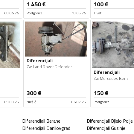
1 450
€
100
€
08.06.26
Podgorica
18.05.26
Tivat
Diferencijali
Za
:
Land Rover Defender
Diferencijali
Za
:
Mercedes Benz
300
€
150
€
09.09.25
Nikšić
06.07.25
Podgorica
Diferencijali
Berane
Diferencijali
Bijelo Polje
Diferencijali
Danilovgrad
Diferencijali
Gusinje