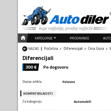
KATEGORIJE
PRODAVNICE
AUTO
Početna
Diferencijali
Crna Gora
NAZAD
Diferencijali
300
€
Po dogovoru
Stanje artikla
:
Polovno
KOMPATIBILNOSTI
Za kategoriju
:
Automobili