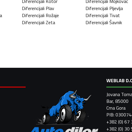
Diferencijali
Kotor
Diferencijali
Mojkovac
Diferencijali
Plav
Diferencijali
Pljevlja
a
Diferencijali
Rožaje
Diferencijali
Tivat
Diferencijali
Zeta
Diferencijali
Šavnik
WEBLAB D.O
Jovana Toma
Bar, 85000
Crna Gora
PIB: 03007
+382 (0) 67
+382 (0) 30