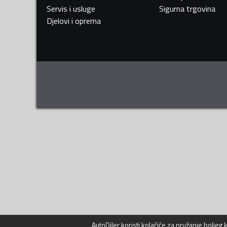
Servis i usluge
Sigurna trgovina
Djelovi i oprema
AutoDiler
koristi kolačiće za pružanje boljeg