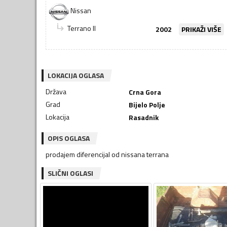
Nissan
Terrano II
2002
PRIKAŽI VIŠE
LOKACIJA OGLASA
Država
Crna Gora
Grad
Bijelo Polje
Lokacija
Rasadnik
OPIS OGLASA
prodajem diferencijal od nissana terrana
SLIČNI OGLASI