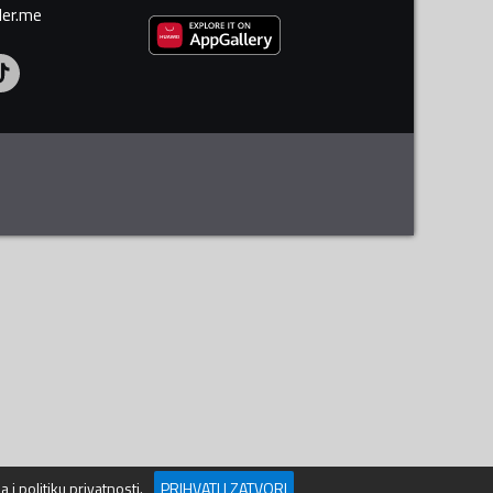
ler.me
ja
i
politiku privatnosti
.
PRIHVATI I ZATVORI