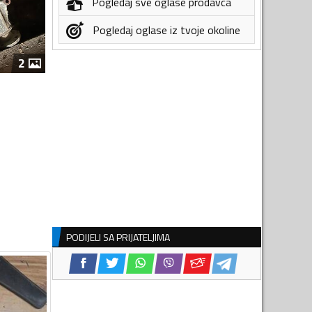
Pogledaj sve oglase prodavca
Pogledaj oglase iz tvoje okoline
2
PODIJELI SA PRIJATELJIMA