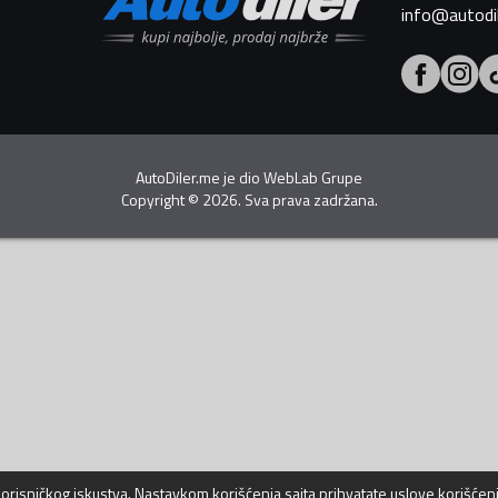
info@autodi
AutoDiler.me je dio
WebLab Grupe
Copyright
©
2026. Sva prava zadržana.
 korisničkog iskustva. Nastavkom korišćenja sajta prihvatate
uslove korišćen