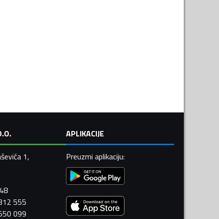
.O.
APLIKACIJE
ševića 1,
Preuzmi aplikaciju
:
448
 312 555
 550 099