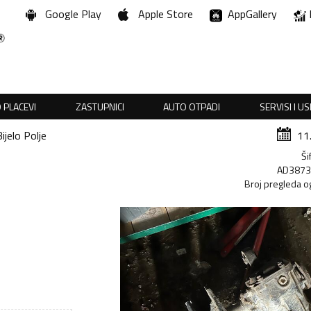
Google Play
Apple Store
AppGallery
 PLACEVI
ZASTUPNICI
AUTO OTPADI
SERVISI I U
Bijelo Polje
11
Ši
AD387
Broj pregleda o