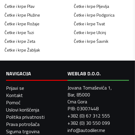
Četke i krpe
Plav
Četke i krpe
Pljevlja
Četke i krpe
Plužine
Četke i krpe
Podgorica
Četke i krpe
Rožaje
Četke i krpe
Tivat
Četke i krpe
Tuzi
Četke i krpe
Ulcinj
Četke i krpe
Zeta
Četke i krpe
Šavnik
Četke i krpe
Žabljak
NAVIGACIJA
WEBLAB D.O.O.
Jovana Tomaševića 1,
Prijavi se
Bar, 85000
Kontakt
Crna Gora
Pomoć
PIB: 03007448
Uslovi korišćenja
+382 (0) 67 312 555
Politika privatnosti
+382 (0) 30 550 099
Prava potrošača
info@autodiler.me
Sigurna trgovina