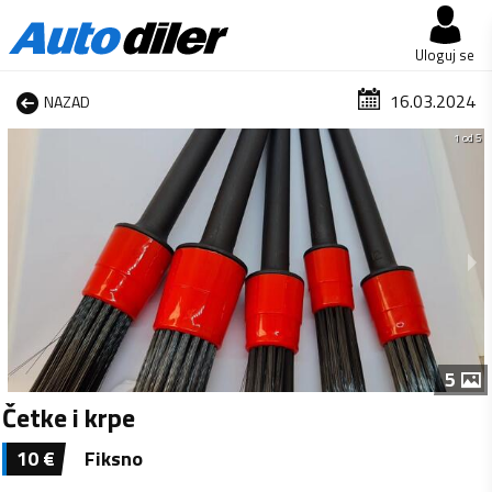
Uloguj se
16.03.2024
NAZAD
1 od 5
5
Četke i krpe
10
€
Fiksno