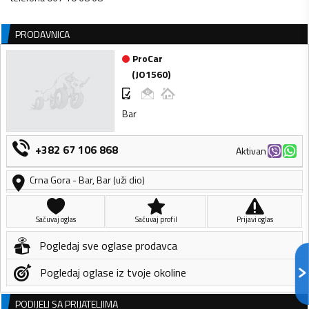
PRODAVNICA
ProCar
(
JO1560
)
Bar
+382 67 106 868
Aktivan
Crna Gora
-
Bar
,
Bar (uži dio)
Sačuvaj oglas
Sačuvaj profil
Prijavi oglas
Pogledaj sve oglase prodavca
Pogledaj oglase iz tvoje okoline
PODIJELI SA PRIJATELJIMA