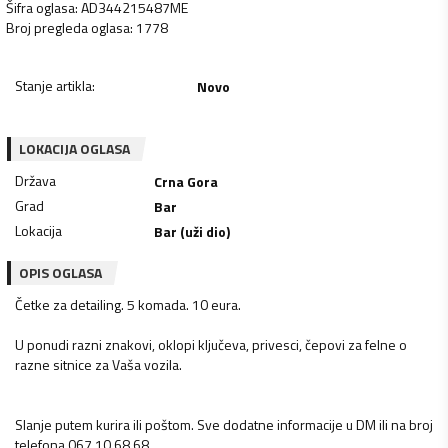
Šifra oglasa
:
AD344215487ME
Broj pregleda oglasa
:
1778
Stanje artikla
:
Novo
LOKACIJA OGLASA
Država
Crna Gora
Grad
Bar
Lokacija
Bar (uži dio)
OPIS OGLASA
Četke za detailing. 5 komada. 10 eura.
U ponudi razni znakovi, oklopi ključeva, privesci, čepovi za felne o
razne sitnice za Vaša vozila.
Slanje putem kurira ili poštom. Sve dodatne informacije u DM ili na broj
telefona 067 10 68 68