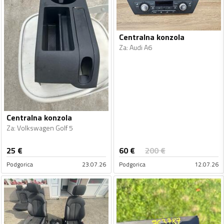
Centralna konzola
Za
:
Audi A6
Centralna konzola
Za
:
Volkswagen Golf 5
60
€
25
€
200
€
Podgorica
23.07.26
Podgorica
12.07.26