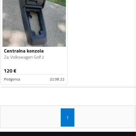
Centralna konzola
Za
:
Volkswagen Golf 2
120
€
Podgorica
22.08.22
1