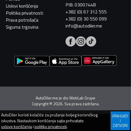
PIB: 03007448
Uslovi korišćenja
+382 (0) 67 312 555
Politika privatnosti
+382 (0) 30 550 099
Prava potrošača
info@autodiler.me
Sigurna trgovina
AutoDiler.me je dio
WebLab Grupe
Copyright
©
2026. Sva prava zadržana.
AutoDiler
koristi kolačiće za pružanje boljeg korisničkog
PRIHVATI
iskustva. Nastavkom korišćenja sajta prihvatate
I
ZATVORI
uslove korišćenja
i
politiku privatnosti
.