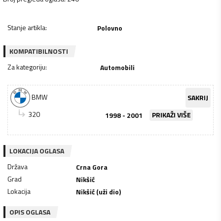
Stanje artikla
:
Polovno
KOMPATIBILNOSTI
Za kategoriju
:
Automobili
BMW
SAKRIJ
320
1998 - 2001
PRIKAŽI VIŠE
LOKACIJA OGLASA
Država
Crna Gora
Grad
Nikšić
Lokacija
Nikšić (uži dio)
OPIS OGLASA