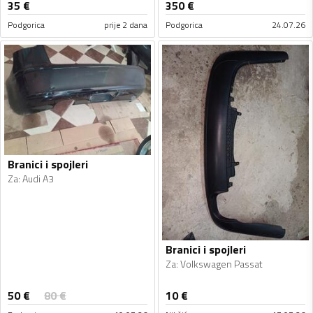
35
€
350
€
Podgorica
prije 2 dana
Podgorica
24.07.26
Branici i spojleri
Za
:
Audi A3
Branici i spojleri
Za
:
Volkswagen Passat
50
€
80
€
10
€