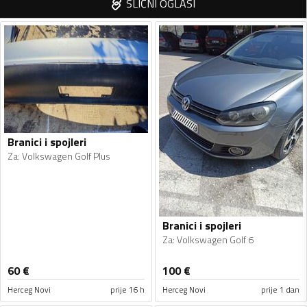
SLIČNI OGLASI
Branici i spojleri
Za
:
Volkswagen Golf Plus
Branici i spojleri
Za
:
Volkswagen Golf 6
60
€
100
€
Herceg Novi
prije 16 h
Herceg Novi
prije 1 dan