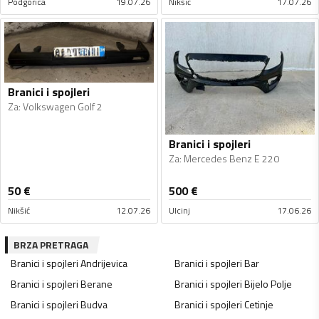
Podgorica
19.07.26
Nikšić
17.07.26
Branici i spojleri
Za
:
Volkswagen Golf 2
Branici i spojleri
Za
:
Mercedes Benz E 220
50
€
500
€
Nikšić
12.07.26
Ulcinj
17.06.26
BRZA PRETRAGA
Branici i spojleri
Andrijevica
Branici i spojleri
Bar
Branici i spojleri
Berane
Branici i spojleri
Bijelo Polje
Branici i spojleri
Budva
Branici i spojleri
Cetinje