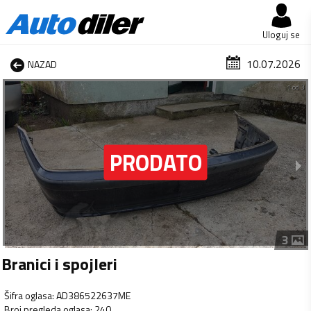
Uloguj se
10.07.2026
NAZAD
1 od 3
3
Branici i spojleri
Šifra oglasa
:
AD386522637ME
Broj pregleda oglasa
:
240