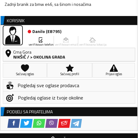
Zadnji branik za bmw e46, sa šinom i nosačima
KORISNIK
Danilo
(
EB795
)
verifikovan telefon
verifikovan email
verifikovana lokacija
Crna Gora
NIKŠIĆ
/
> OKOLINA GRADA
Sačuvaj oglas
Sačuvaj profil
Prijavi oglas
Pogledaj sve oglase prodavca
Pogledaj oglase iz tvoje okoline
PODIJELI SA PRIJATELJIMA