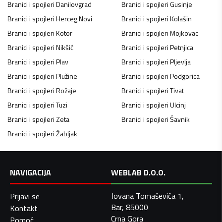
Branici i spojleri
Danilovgrad
Branici i spojleri
Gusinje
Branici i spojleri
Herceg Novi
Branici i spojleri
Kolašin
Branici i spojleri
Kotor
Branici i spojleri
Mojkovac
Branici i spojleri
Nikšić
Branici i spojleri
Petnjica
Branici i spojleri
Plav
Branici i spojleri
Pljevlja
Branici i spojleri
Plužine
Branici i spojleri
Podgorica
Branici i spojleri
Rožaje
Branici i spojleri
Tivat
Branici i spojleri
Tuzi
Branici i spojleri
Ulcinj
Branici i spojleri
Zeta
Branici i spojleri
Šavnik
Branici i spojleri
Žabljak
NAVIGACIJA
WEBLAB D.O.O.
Jovana Tomaševića 1,
Prijavi se
Bar, 85000
Kontakt
Crna Gora
Pomoć