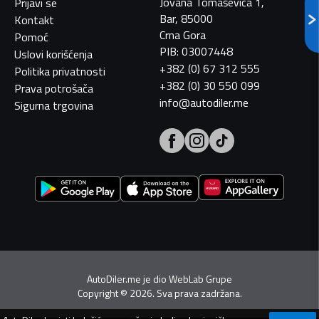
Jovana Tomaševića 1,
Prijavi se
Bar, 85000
Kontakt
Crna Gora
Pomoć
PIB: 03007448
Uslovi korišćenja
+382 (0) 67 312 555
Politika privatnosti
+382 (0) 30 550 099
Prava potrošača
info@autodiler.me
Sigurna trgovina
AutoDiler.me je dio
WebLab Grupe
Copyright
©
2026. Sva prava zadržana.