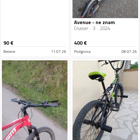
Avenue - ne znam
Cruiser
3
2024
90
€
400
€
Berane
11.07.26
Podgorica
08.07.26