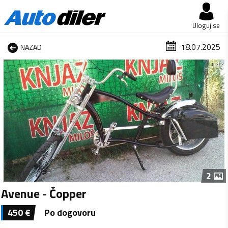
Uloguj se
18.07.2025
NAZAD
1 od 2
2
Avenue - Čopper
450
€
Po dogovoru