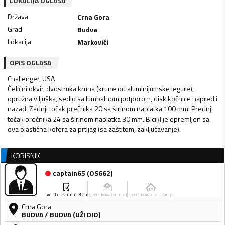
LOKACIJA OGLASA
Država
Crna Gora
Grad
Budva
Lokacija
Markovići
OPIS OGLASA
Challenger, USA
Čelični okvir, dvostruka kruna (krune od aluminijumske legure),
opružna viljuška, sedlo sa lumbalnom potporom, disk kočnice napred i
nazad. Zadnji točak prečnika 20 sa širinom naplatka 100 mm! Prednji
točak prečnika 24 sa širinom naplatka 30 mm. Bicikl je opremljen sa
dva plastična kofera za prtljag (sa zaštitom, zaključavanje).
KORISNIK
captain65
(
OS662
)
verifikovan telefon
verifikovan email
verifikovana lokacija
Crna Gora
BUDVA
/
BUDVA (UŽI DIO)