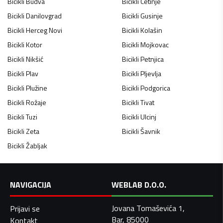
Bicikli
Budva
Bicikli
Cetinje
Bicikli
Danilovgrad
Bicikli
Gusinje
Bicikli
Herceg Novi
Bicikli
Kolašin
Bicikli
Kotor
Bicikli
Mojkovac
Bicikli
Nikšić
Bicikli
Petnjica
Bicikli
Plav
Bicikli
Pljevlja
Bicikli
Plužine
Bicikli
Podgorica
Bicikli
Rožaje
Bicikli
Tivat
Bicikli
Tuzi
Bicikli
Ulcinj
Bicikli
Zeta
Bicikli
Šavnik
Bicikli
Žabljak
NAVIGACIJA
WEBLAB D.O.O.
Jovana Tomaševića 1,
Prijavi se
Bar, 85000
Kontakt