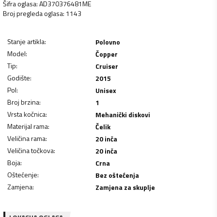
Šifra oglasa
:
AD370376481ME
Broj pregleda oglasa
:
1143
Stanje artikla
:
Polovno
Model
:
Čopper
Tip
:
Cruiser
Godište
:
2015
Pol
:
Unisex
Broj brzina
:
1
Vrsta kočnica
:
Mehanički diskovi
Materijal rama
:
Čelik
Veličina rama
:
20 inča
Veličina točkova
:
20 inča
Boja
:
Crna
Oštećenje
:
Bez oštećenja
Zamjena
:
Zamjena za skuplje