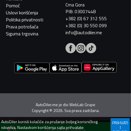
Crna Gora
Pomoć
PIB: 03007448
Uslovi korišćenja
+382 (0) 67 312 555
Politika privatnosti
+382 (0) 30 550 099
Prava potrošača
info@autodiler.me
Sigurna trgovina
AutoDiler.me je dio
WebLab Grupe
Copyright
©
2026. Sva prava zadržana.
AutoDiler
koristi kolačiće za pružanje boljeg korisničkog
PRIHVATI
iskustva. Nastavkom korišćenja sajta prihvatate
I
POZOVI PRODAVCA