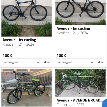
Avenue - ks cucling
Klasičan
21
2024
Avenue - ks cucling
Klasičan
21
2024
100
€
100
€
Danilovgrad
prije 3 dana
Danilovgrad
prije 3 dana
Avenue - AVENUE BROADWAY 28 incha NEXUS 7 aluminijum
Cruiser
7
2022