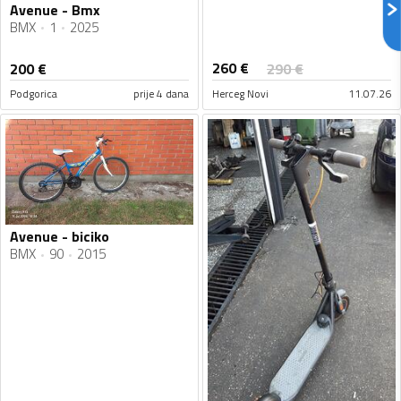
Avenue - Bmx
BMX
1
2025
260
€
200
€
290
€
Podgorica
prije 4 dana
Herceg Novi
11.07.26
Avenue - biciko
BMX
90
2015