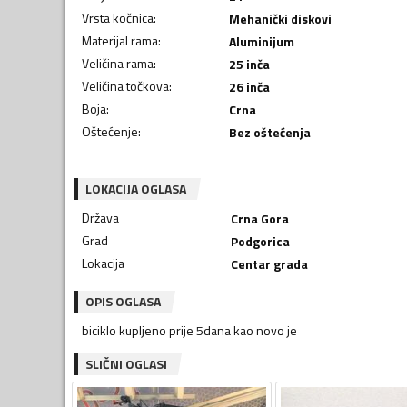
Vrsta kočnica
:
Mehanički diskovi
Materijal rama
:
Aluminijum
Veličina rama
:
25 inča
Veličina točkova
:
26 inča
Boja
:
Crna
Oštećenje
:
Bez oštećenja
LOKACIJA OGLASA
Država
Crna Gora
Grad
Podgorica
Lokacija
Centar grada
OPIS OGLASA
biciklo kupljeno prije 5dana kao novo je
SLIČNI OGLASI