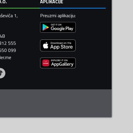
.O.
APLIKACIJE
ševića 1,
Preuzmi aplikaciju
:
448
 312 555
 550 099
ler.me