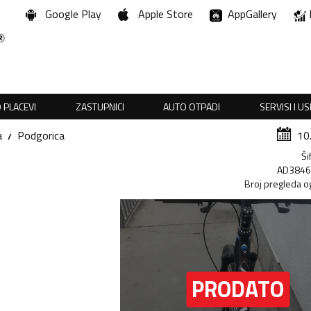
Google Play
Apple Store
AppGallery
 PLACEVI
ZASTUPNICI
AUTO OTPADI
SERVISI I U
a
Podgorica
10
Ši
AD384
Broj pregleda o