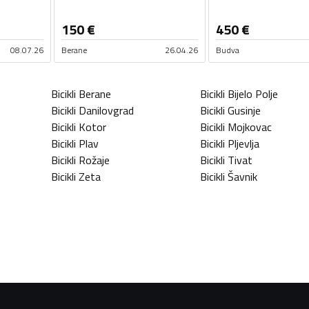
150
€
450
€
08.07.26
Berane
26.04.26
Budva
Bicikli
Berane
Bicikli
Bijelo Polje
Bicikli
Danilovgrad
Bicikli
Gusinje
Bicikli
Kotor
Bicikli
Mojkovac
Bicikli
Plav
Bicikli
Pljevlja
Bicikli
Rožaje
Bicikli
Tivat
Bicikli
Zeta
Bicikli
Šavnik