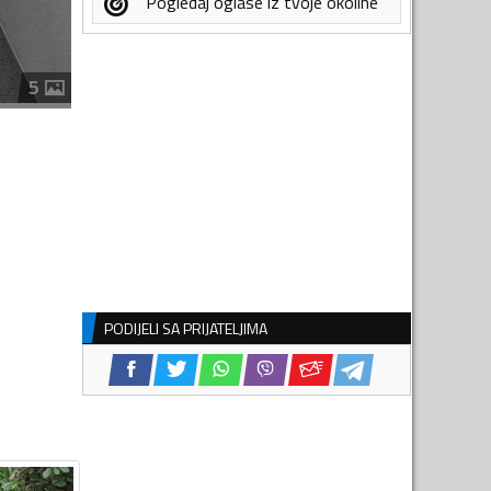
Pogledaj oglase iz tvoje okoline
5
PODIJELI SA PRIJATELJIMA