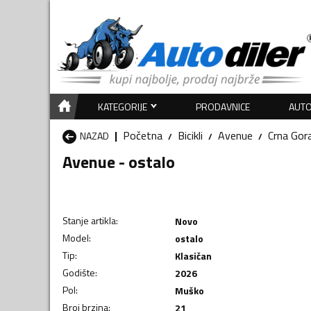
KATEGORIJE
PRODAVNICE
AUTO
Početna
Bicikli
Avenue
Crna Gor
NAZAD
Avenue - ostalo
Stanje artikla
:
Novo
Model
:
ostalo
Tip
:
Klasičan
Godište
:
2026
Pol
:
Muško
Broj brzina
:
21