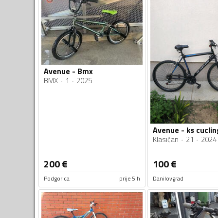
Avenue - Bmx
BMX
1
2025
Avenue - ks cuclin
Klasičan
21
2024
200
€
100
€
Podgorica
prije 5 h
Danilovgrad