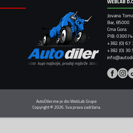
WEBLAB D.O
Jovana Toma
Bar, 85000
Crna Gora
PIB: 03007
+382 (0) 67
+382 (0) 30
info@autodi
AutoDiler.me je dio
WebLab Grupe
Copyright
©
2026. Sva prava zadržana.