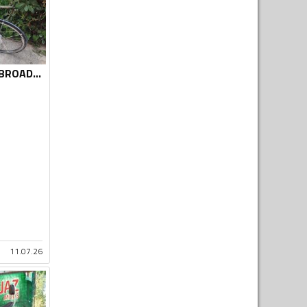
Avenue - AVENUE BROADWAY 28 incha NEXUS 7 aluminijum
11.07.26