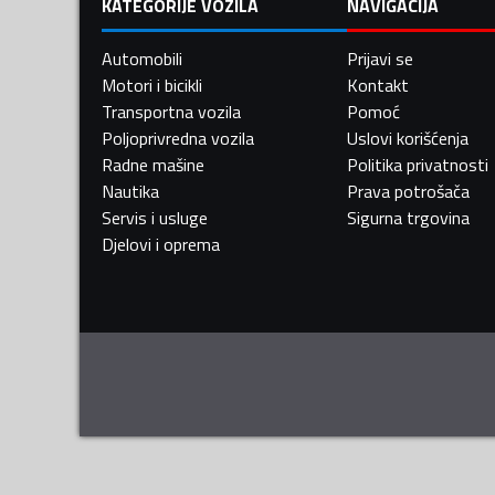
KATEGORIJE VOZILA
NAVIGACIJA
Automobili
Prijavi se
Motori i bicikli
Kontakt
Transportna vozila
Pomoć
Poljoprivredna vozila
Uslovi korišćenja
Radne mašine
Politika privatnosti
Nautika
Prava potrošača
Servis i usluge
Sigurna trgovina
Djelovi i oprema