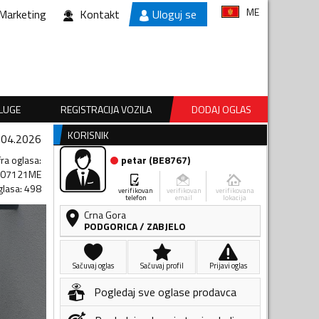
ME
Marketing
Kontakt
Uloguj se
SLUGE
REGISTRACIJA VOZILA
DODAJ OGLAS
KORISNIK
.04.2026
fra oglasa
:
petar
(
BE8767
)
607121ME
glasa
:
498
verifikovan
verifikovan
verifikovana
telefon
email
lokacija
Crna Gora
PODGORICA
/
ZABJELO
Sačuvaj oglas
Sačuvaj profil
Prijavi oglas
Pogledaj sve oglase prodavca