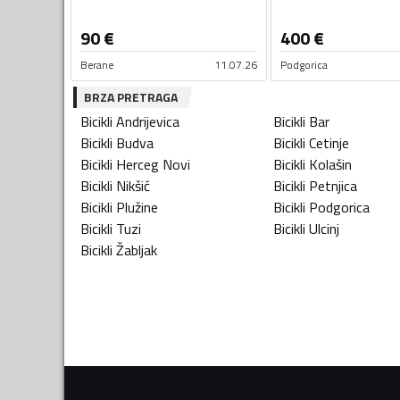
90
€
400
€
Berane
11.07.26
Podgorica
BRZA PRETRAGA
Bicikli
Andrijevica
Bicikli
Bar
Bicikli
Budva
Bicikli
Cetinje
Bicikli
Herceg Novi
Bicikli
Kolašin
Bicikli
Nikšić
Bicikli
Petnjica
Bicikli
Plužine
Bicikli
Podgorica
Bicikli
Tuzi
Bicikli
Ulcinj
Bicikli
Žabljak