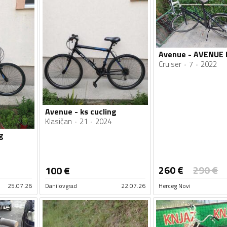
Cruiser
7
2022
Avenue - ks cucling
Klasičan
21
2024
g
260
€
290
€
100
€
25.07.26
Danilovgrad
22.07.26
Herceg Novi