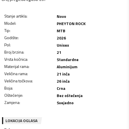
Stanje artikla
:
Novo
Model
:
PHEYTON ROCK
Tip
:
MTB
Godište
:
2026
Pol
:
Unisex
Broj brzina
:
21
Vrsta kočnica
:
Standardne
Materijal rama
:
Aluminijum
Veličina rama
:
21 inča
Veličina točkova
:
26 inča
Boja
:
Crna
Oštećenje
:
Bez oštećenja
Zamjena
:
Svejedno
LOKACIJA OGLASA