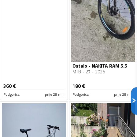
Ostalo - NAKITA RAM 5.5
MTB
27
2026
360
€
180
€
Podgorica
prije 28 min
Podgorica
prije 28 min