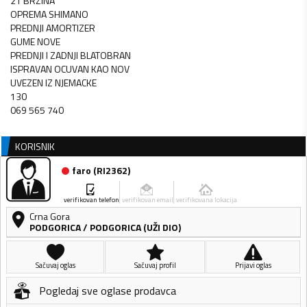
21 BRZINA
OPREMA SHIMANO
PREDNJI AMORTIZER
GUME NOVE
PREDNJI I ZADNJI BLATOBRAN
ISPRAVAN OCUVAN KAO NOV
UVEZEN IZ NJEMACKE
130
069 565 740
KORISNIK
faro
(
RI2362
)
verifikovan telefon
verifikovan email
verifikovana lokacija
Crna Gora
PODGORICA
/
PODGORICA (UŽI DIO)
Sačuvaj oglas
Sačuvaj profil
Prijavi oglas
Pogledaj sve oglase prodavca