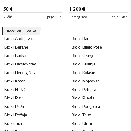
50
€
1 200
€
Nikšić
prije 19 h
Herceg Novi
prije 1 dan
BRZA PRETRAGA
Bicikli
Andrijevica
Bicikli
Bar
Bicikli
Berane
Bicikli
Bijelo Polje
Bicikli
Budva
Bicikli
Cetinje
Bicikli
Danilovgrad
Bicikli
Gusinje
Bicikli
Herceg Novi
Bicikli
Kolašin
Bicikli
Kotor
Bicikli
Mojkovac
Bicikli
Nikšić
Bicikli
Petnjica
Bicikli
Plav
Bicikli
Pljevlja
Bicikli
Plužine
Bicikli
Podgorica
Bicikli
Rožaje
Bicikli
Tivat
Bicikli
Tuzi
Bicikli
Ulcinj