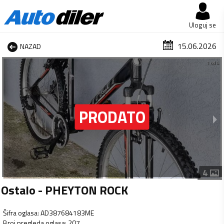
Uloguj se
15.06.2026
NAZAD
1 od 4
4
Ostalo - PHEYTON ROCK
Šifra oglasa
:
AD387684183ME
Broj pregleda oglasa
:
207