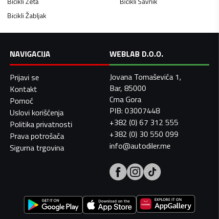
Bicikli
Zeta
Bicikli
Šavnik
Bicikli
Žabljak
NAVIGACIJA
WEBLAB D.O.O.
Jovana Tomaševića 1,
Prijavi se
Bar, 85000
Kontakt
Crna Gora
Pomoć
PIB: 03007448
Uslovi korišćenja
+382 (0) 67 312 555
Politika privatnosti
+382 (0) 30 550 099
Prava potrošača
info@autodiler.me
Sigurna trgovina