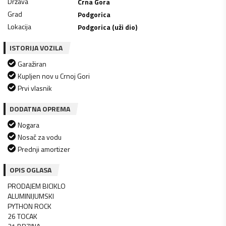
Država
Crna Gora
Grad
Podgorica
Lokacija
Podgorica (uži dio)
ISTORIJA VOZILA
Garažiran
Kupljen nov u Crnoj Gori
Prvi vlasnik
DODATNA OPREMA
Nogara
Nosač za vodu
Prednji amortizer
OPIS OGLASA
PRODAJEM BICIKLO
ALUMINIJUMSKI
PYTHON ROCK
26 TOCAK