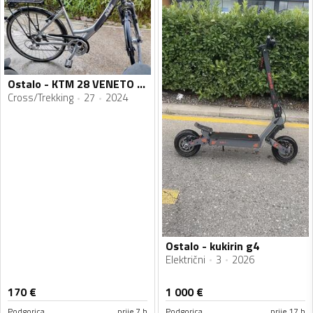
Ostalo - KTM 28 VENETO LIGHT DEORE LX
Cross/Trekking
27
2024
Ostalo - kukirin g4
Električni
3
2026
170
€
1 000
€
Podgorica
prije 7 h
Podgorica
prije 17 h