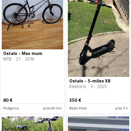
Ostalo - Max mum
MTB
21
2018
Ostalo - S-miles X8
Električni
3
2025
80
€
350
€
Podgorica
prije 48 min
Bijelo Polje
prije 3 h