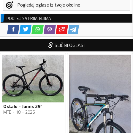
Pogledaj oglase iz tvoje okoline
PODIJELI SA PRIJATELJIMA
SLIČNI OGLASI
Ostalo - Jamis 29”
MTB
18
2026