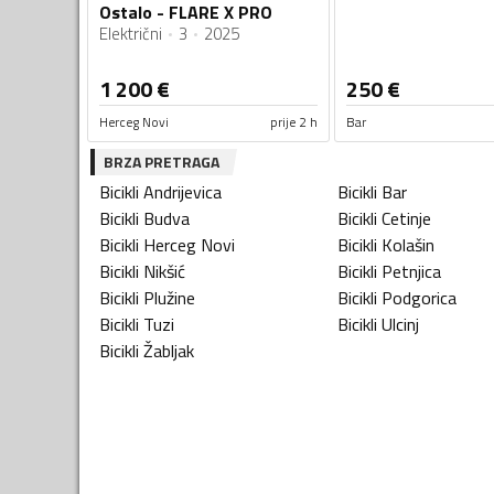
Ostalo - FLARE X PRO
Električni
3
2025
1 200
€
250
€
Herceg Novi
prije 2 h
Bar
BRZA PRETRAGA
Bicikli
Andrijevica
Bicikli
Bar
Bicikli
Budva
Bicikli
Cetinje
Bicikli
Herceg Novi
Bicikli
Kolašin
Bicikli
Nikšić
Bicikli
Petnjica
Bicikli
Plužine
Bicikli
Podgorica
Bicikli
Tuzi
Bicikli
Ulcinj
Bicikli
Žabljak