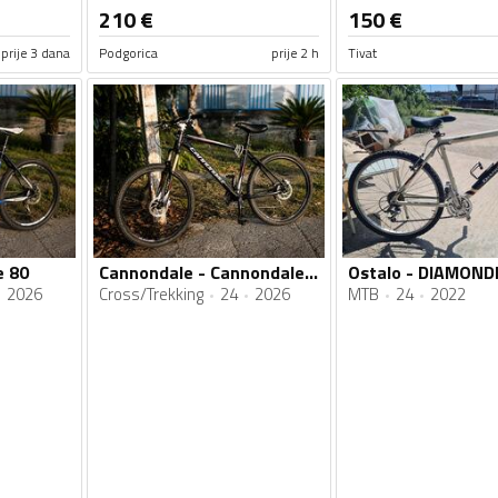
210
€
150
€
prije 3 dana
Podgorica
prije 2 h
Tivat
e 80
Cannondale - Cannondale Trail SL
2026
Cross/Trekking
24
2026
MTB
24
2022