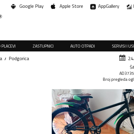
Google Play
Apple Store
AppGallery
 PLACEVI
ZASTUPNICI
AUTO OTPADI
SERVISI I U
a
Podgorica
24
Ši
AD373
Broj pregleda og