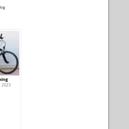
log
king
2023