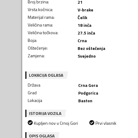
Broj brzina
:
21
Vrsta kočnica
:
V-brake
Materijal rama
:
Čelik
Veličina rama
:
18 inča
Veličina točkova
:
27.5 inča
Boja
:
Crna
Oštećenje
:
Bez oštećenja
Zamjena
:
Svejedno
LOKACIJA OGLASA
Država
Crna Gora
Grad
Podgorica
Lokacija
Baston
ISTORIJA VOZILA
Kupljen nov u Crnoj Gori
Prvi vlasnik
OPIS OGLASA