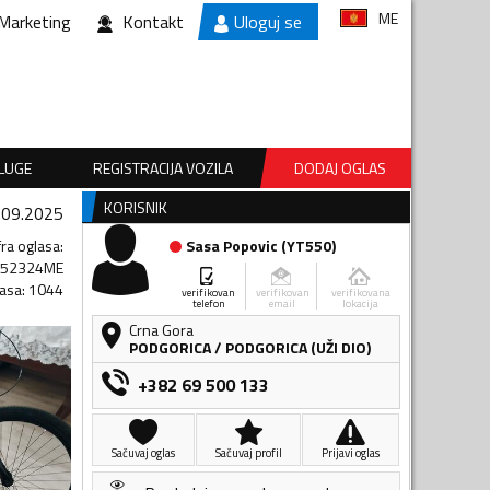
ME
Marketing
Kontakt
Uloguj se
SLUGE
REGISTRACIJA VOZILA
DODAJ OGLAS
KORISNIK
.09.2025
fra oglasa
:
Sasa Popovic
(
YT550
)
552324ME
lasa
:
1044
verifikovan
verifikovan
verifikovana
telefon
email
lokacija
Crna Gora
PODGORICA
/
PODGORICA (UŽI DIO)
+382 69 500 133
Sačuvaj oglas
Sačuvaj profil
Prijavi oglas