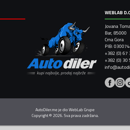
WEBLAB D.O
Jovana Toma
Bar, 85000
Crna Gora
PIB: 03007
+382 (0) 67
+382 (0) 30
info@autodi
AutoDiler.me je dio
WebLab Grupe
Copyright
©
2026. Sva prava zadržana.