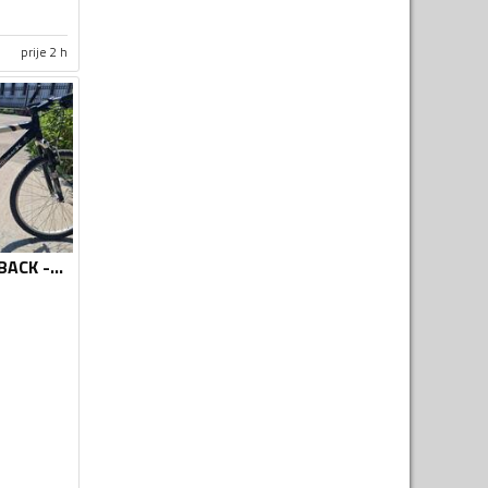
prije 2 h
Ostalo - DIAMONDBACK -Vertec 26 aluminium