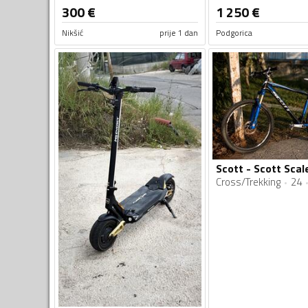
300
€
1 250
€
Nikšić
prije 1 dan
Podgorica
Scott - Scott Scal
Cross/Trekking
24