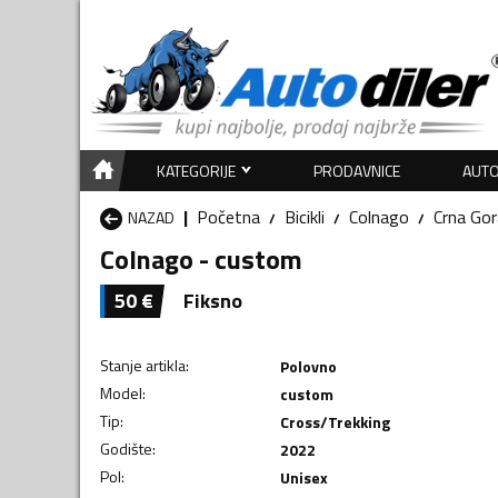
KATEGORIJE
PRODAVNICE
AUTO
Početna
Bicikli
Colnago
Crna Gor
NAZAD
Colnago - custom
50
€
Fiksno
Stanje artikla
:
Polovno
Model
:
custom
Tip
:
Cross/Trekking
Godište
:
2022
Pol
:
Unisex