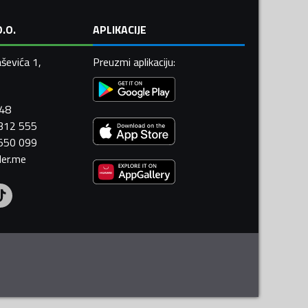
.O.
APLIKACIJE
ševića 1,
Preuzmi aplikaciju
:
448
 312 555
 550 099
ler.me