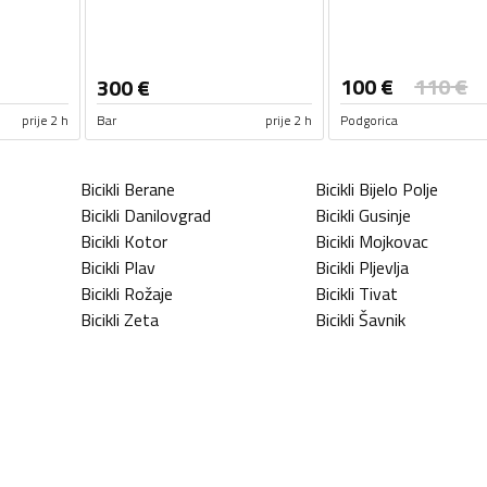
100
€
110
€
300
€
prije 2 h
Bar
prije 2 h
Podgorica
Bicikli
Berane
Bicikli
Bijelo Polje
Bicikli
Danilovgrad
Bicikli
Gusinje
Bicikli
Kotor
Bicikli
Mojkovac
Bicikli
Plav
Bicikli
Pljevlja
Bicikli
Rožaje
Bicikli
Tivat
Bicikli
Zeta
Bicikli
Šavnik