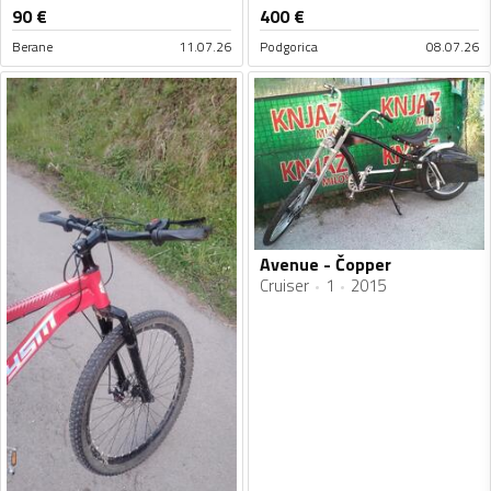
90
€
400
€
Berane
11.07.26
Podgorica
08.07.26
Avenue - Čopper
Cruiser
1
2015