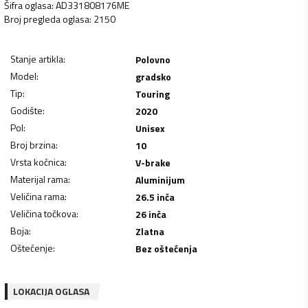
Šifra oglasa
:
AD331808176ME
Broj pregleda oglasa
:
2150
Stanje artikla
:
Polovno
Model
:
gradsko
Tip
:
Touring
Godište
:
2020
Pol
:
Unisex
Broj brzina
:
10
Vrsta kočnica
:
V-brake
Materijal rama
:
Aluminijum
Veličina rama
:
26.5 inča
Veličina točkova
:
26 inča
Boja
:
Zlatna
Oštećenje
:
Bez oštećenja
LOKACIJA OGLASA