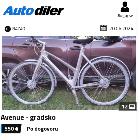
Uloguj se
20.06.2024
NAZAD
1 od 12
12
Avenue - gradsko
550
€
Po dogovoru