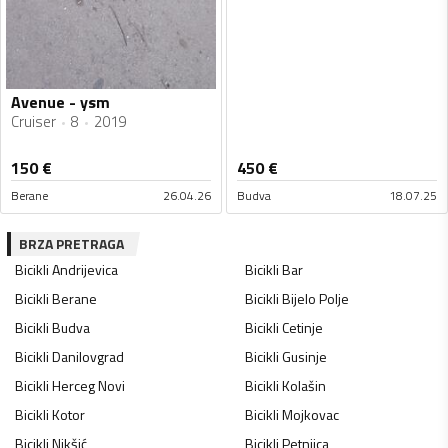
Avenue - ysm
Cruiser
8
2019
150
€
450
€
Berane
26.04.26
Budva
18.07.25
BRZA PRETRAGA
Bicikli
Andrijevica
Bicikli
Bar
Bicikli
Berane
Bicikli
Bijelo Polje
Bicikli
Budva
Bicikli
Cetinje
Bicikli
Danilovgrad
Bicikli
Gusinje
Bicikli
Herceg Novi
Bicikli
Kolašin
Bicikli
Kotor
Bicikli
Mojkovac
Bicikli
Nikšić
Bicikli
Petnjica