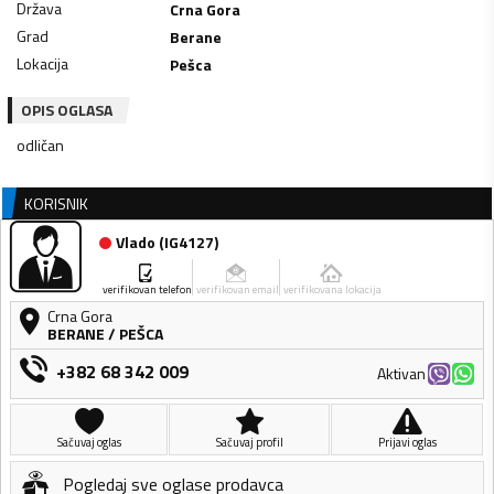
Država
Crna Gora
Grad
Berane
Lokacija
Pešca
OPIS OGLASA
odličan
KORISNIK
Vlado
(
IG4127
)
verifikovan telefon
verifikovan email
verifikovana lokacija
Crna Gora
BERANE
/
PEŠCA
+382 68 342 009
Aktivan
Sačuvaj oglas
Sačuvaj profil
Prijavi oglas
Pogledaj sve oglase prodavca