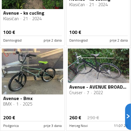
Klasičan
21
2024
Avenue - ks cucling
Klasičan
21
2024
100
€
100
€
Danilovgrad
prije 2 dana
Danilovgrad
prije 2 dana
Avenue - AVENUE BROADWAY 28 incha NEXUS 7 aluminijum
Cruiser
7
2022
Avenue - Bmx
BMX
1
2025
260
€
200
€
290
€
Podgorica
prije 3 dana
Herceg Novi
11.07.26