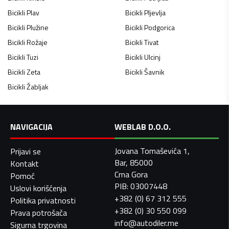
Bicikli
Plav
Bicikli
Pljevlja
Bicikli
Plužine
Bicikli
Podgorica
Bicikli
Rožaje
Bicikli
Tivat
Bicikli
Tuzi
Bicikli
Ulcinj
Bicikli
Zeta
Bicikli
Šavnik
Bicikli
Žabljak
NAVIGACIJA
WEBLAB D.O.O.
Jovana Tomaševića 1,
Prijavi se
Bar, 85000
Kontakt
Crna Gora
Pomoć
PIB: 03007448
Uslovi korišćenja
+382 (0) 67 312 555
Politika privatnosti
+382 (0) 30 550 099
Prava potrošača
info@autodiler.me
Sigurna trgovina