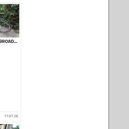
Avenue - AVENUE BROADWAY 28 incha NEXUS 7 aluminijum
11.07.26