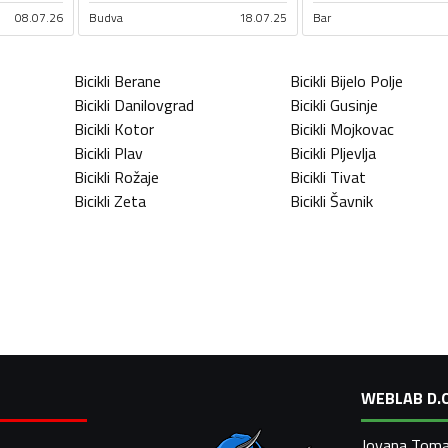
08.07.26
Budva
18.07.25
Bar
Bicikli
Berane
Bicikli
Bijelo Polje
Bicikli
Danilovgrad
Bicikli
Gusinje
Bicikli
Kotor
Bicikli
Mojkovac
Bicikli
Plav
Bicikli
Pljevlja
Bicikli
Rožaje
Bicikli
Tivat
Bicikli
Zeta
Bicikli
Šavnik
WEBLAB D.O
Jovana Toma