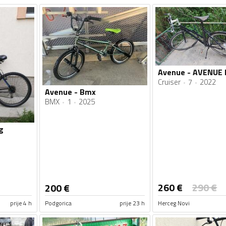
Cruiser
7
2022
Avenue - Bmx
BMX
1
2025
g
260
€
290
€
200
€
prije 4 h
Podgorica
prije 23 h
Herceg Novi