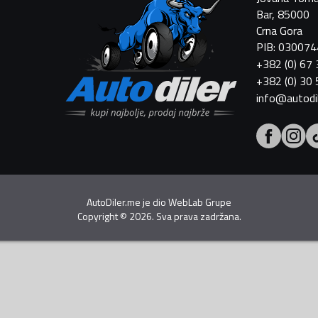
Bar, 85000
Crna Gora
PIB: 03007
+382 (0) 67
+382 (0) 30
info@autodi
AutoDiler.me je dio
WebLab Grupe
Copyright
©
2026. Sva prava zadržana.