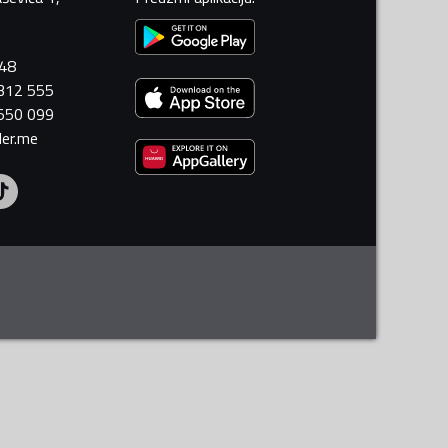
448
 312 555
 550 099
ler.me