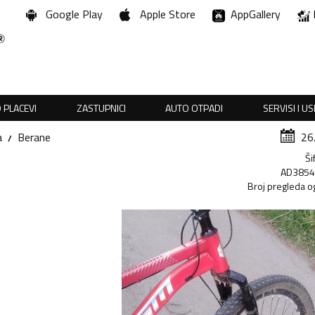
Google Play
Apple Store
AppGallery
 PLACEVI
ZASTUPNICI
AUTO OTPADI
SERVISI I U
a
Berane
26
Ši
AD385
Broj pregleda o