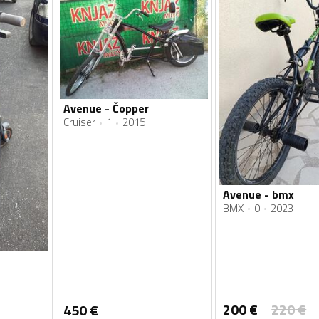
Avenue - Čopper
Cruiser
1
2015
Avenue - bmx
BMX
0
2023
200
€
220
€
450
€