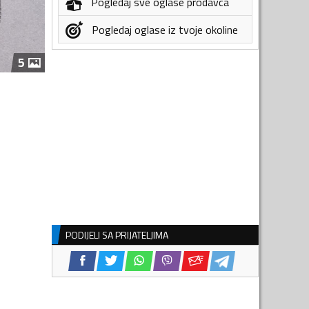
Pogledaj sve oglase prodavca
Pogledaj oglase iz tvoje okoline
5
PODIJELI SA PRIJATELJIMA