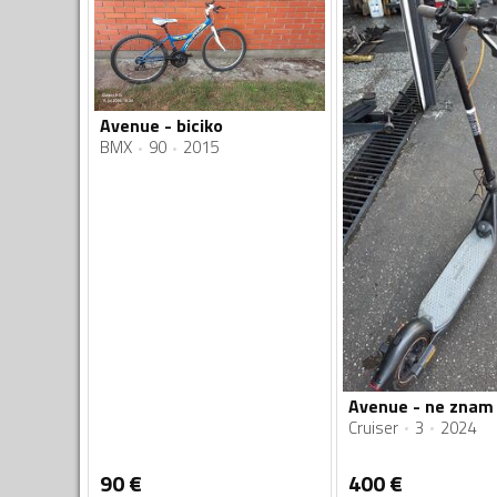
Avenue - biciko
BMX
90
2015
Avenue - ne znam
Cruiser
3
2024
90
€
400
€