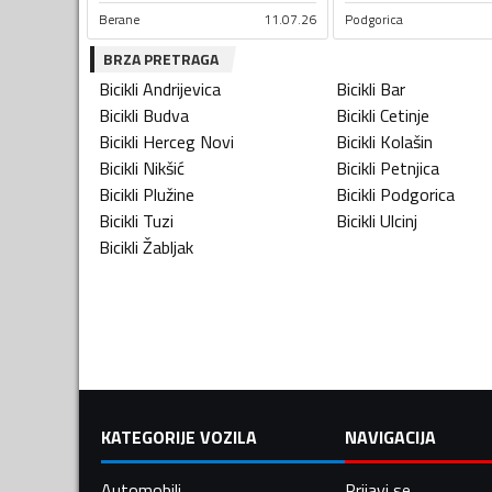
Berane
11.07.26
Podgorica
BRZA PRETRAGA
Bicikli
Andrijevica
Bicikli
Bar
Bicikli
Budva
Bicikli
Cetinje
Bicikli
Herceg Novi
Bicikli
Kolašin
Bicikli
Nikšić
Bicikli
Petnjica
Bicikli
Plužine
Bicikli
Podgorica
Bicikli
Tuzi
Bicikli
Ulcinj
Bicikli
Žabljak
KATEGORIJE VOZILA
NAVIGACIJA
Automobili
Prijavi se