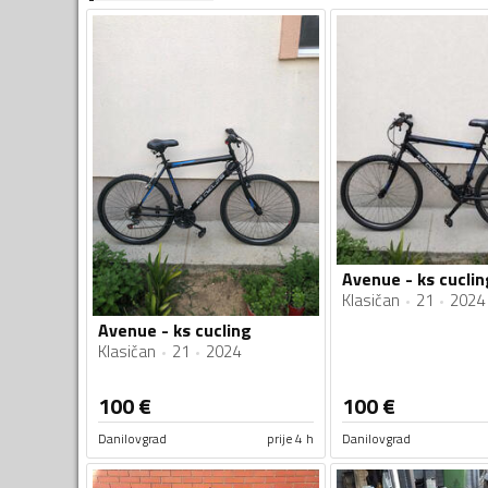
Avenue - ks cuclin
Klasičan
21
2024
Avenue - ks cucling
Klasičan
21
2024
100
€
100
€
Danilovgrad
prije 4 h
Danilovgrad