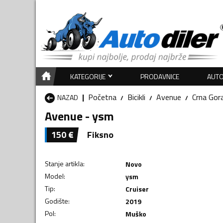
KATEGORIJE
PRODAVNICE
AUTO
Početna
Bicikli
Avenue
Crna Gor
NAZAD
Avenue - ysm
150
€
Fiksno
Stanje artikla
:
Novo
Model
:
ysm
Tip
:
Cruiser
Godište
:
2019
Pol
:
Muško