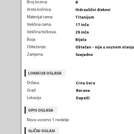
Broj brzina
:
8
Vrsta kočnica
:
Hidraulični diskovi
Materijal rama
:
Titanijum
Veličina rama
:
17 inča
Veličina točkova
:
26 inča
Boja
:
Bijela
Oštećenje
:
Oštećen - nije u voznom stanj
Zamjena
:
Svejedno
LOKACIJA OGLASA
Država
Crna Gora
Grad
Berane
Lokacija
Dapsići
OPIS OGLASA
Novo vozeno 1 nedelje
SLIČNI OGLASI