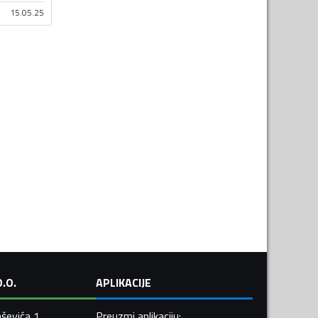
15.05.25
.O.
APLIKACIJE
ševića 1,
Preuzmi aplikaciju
: