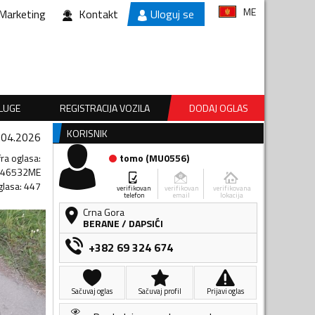
ME
Marketing
Kontakt
Uloguj se
SLUGE
REGISTRACIJA VOZILA
DODAJ OGLAS
KORISNIK
.04.2026
fra oglasa
:
tomo
(
MU0556
)
446532ME
glasa
:
447
verifikovan
verifikovan
verifikovana
telefon
email
lokacija
Crna Gora
BERANE
/
DAPSIĆI
+382 69 324 674
Sačuvaj oglas
Sačuvaj profil
Prijavi oglas