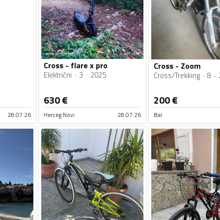
Cross - flare x pro
Cross - Zoom
Električni
3
2025
Cross/Trekking
8
630
€
200
€
28.07.26
Herceg Novi
28.07.26
Bar