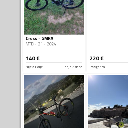
Cross - GMKA
MTB
21
2024
140
€
220
€
Bijelo Polje
prije 7 dana
Podgorica