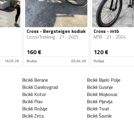
Cross - Bergsteigen kodiak
Cross - mtb
Cross/Trekking
21
2025
MTB
21
2024
160
€
120
€
16.05.26
Budva
05.04.26
Rožaje
Bicikli
Berane
Bicikli
Bijelo Polje
Bicikli
Danilovgrad
Bicikli
Gusinje
Bicikli
Kotor
Bicikli
Mojkovac
Bicikli
Plav
Bicikli
Pljevlja
Bicikli
Rožaje
Bicikli
Tivat
Bicikli
Zeta
Bicikli
Šavnik