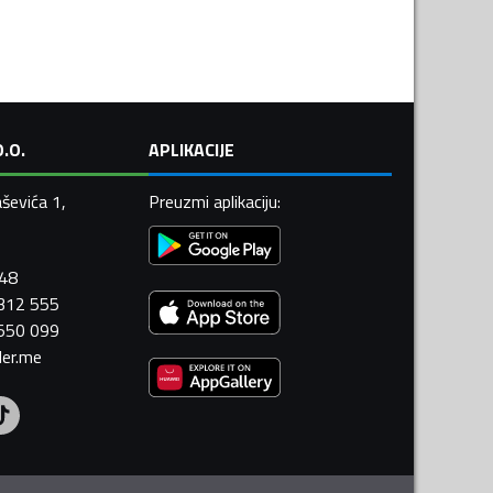
.O.
APLIKACIJE
ševića 1,
Preuzmi aplikaciju
:
448
 312 555
 550 099
ler.me