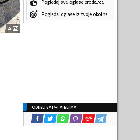
Pogledaj sve oglase prodavca
Pogledaj oglase iz tvoje okoline
4
PODIJELI SA PRIJATELJIMA