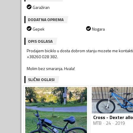
Garažiran
DODATNA OPREMA
Gepek
Nogara
OPIS OGLASA
Prodajem biciklo u dosta dobrom stanju mozete me kontaktir
+38260 028 382.
Molim bez smaranja. Hvala!
SLIČNI OGLASI
Cross - Dexter all
MTB
24
2019