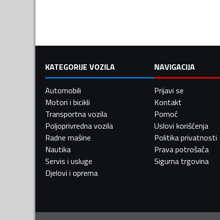
KATEGORIJE VOZILA
NAVIGACIJA
Automobili
Prijavi se
Motori i bicikli
Kontakt
Transportna vozila
Pomoć
Poljoprivredna vozila
Uslovi korišćenja
Radne mašine
Politika privatnosti
Nautika
Prava potrošača
Servis i usluge
Sigurna trgovina
Djelovi i oprema