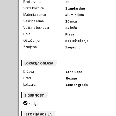
Broj brzina
:
26
Vrsta kočnica
:
Standardne
Materijal rama
:
Aluminijum
Veličina rama
:
20 inča
Veličina točkova
:
24 inča
Boja
:
Plava
Oštećenje
:
Bez oštećenja
Zamjena
:
Svejedno
LOKACIJA OGLASA
Država
Crna Gora
Grad
Rožaje
Lokacija
Centar grada
SIGURNOST
Kaciga
ISTORIJA VOZILA