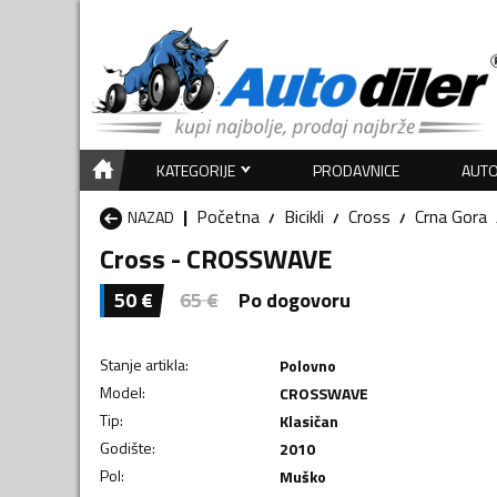
KATEGORIJE
PRODAVNICE
AUTO
Početna
Bicikli
Cross
Crna Gora
NAZAD
Cross - CROSSWAVE
50
€
65
€
Po dogovoru
Stanje artikla
:
Polovno
Model
:
CROSSWAVE
Tip
:
Klasičan
Godište
:
2010
Pol
:
Muško