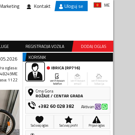
ME
Marketing
Kontakt
Uloguj se
SLUGE
REGISTRACIJA VOZILA
DODAJ OGLAS
KORISNIK
.05.2026
fra oglasa
:
IBRICA
(
RP716
)
048249ME
lasa
:
1122
verifikovan
verifikovan
verifikovana
telefon
email
lokacija
Crna Gora
ROŽAJE
/
CENTAR GRADA
+382 60 028 382
Aktivan
Sačuvaj oglas
Sačuvaj profil
Prijavi oglas