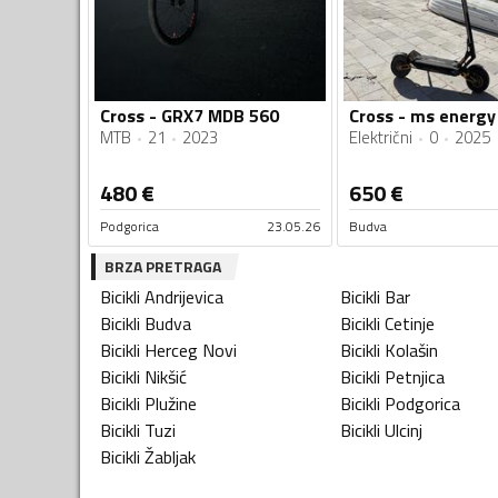
Cross - GRX7 MDB 560
Cross - ms energy
MTB
21
2023
Električni
0
2025
480
€
650
€
Podgorica
23.05.26
Budva
BRZA PRETRAGA
Bicikli
Andrijevica
Bicikli
Bar
Bicikli
Budva
Bicikli
Cetinje
Bicikli
Herceg Novi
Bicikli
Kolašin
Bicikli
Nikšić
Bicikli
Petnjica
Bicikli
Plužine
Bicikli
Podgorica
Bicikli
Tuzi
Bicikli
Ulcinj
Bicikli
Žabljak