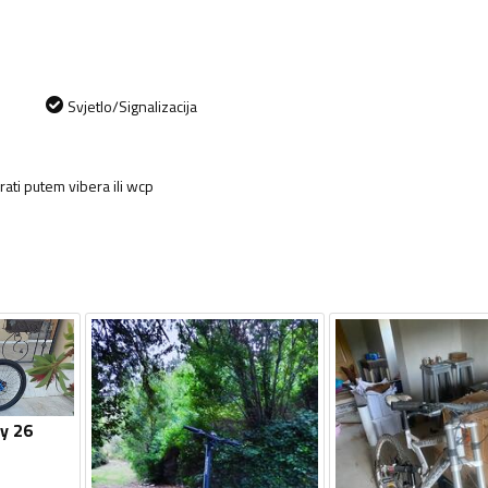
Svjetlo/Signalizacija
ati putem vibera ili wcp
oy 26