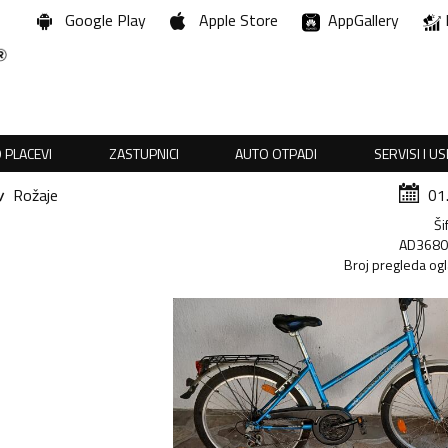
Google Play
Apple Store
AppGallery
 PLACEVI
ZASTUPNICI
AUTO OTPADI
SERVISI I U
Rožaje
01
Ši
AD368
Broj pregleda og