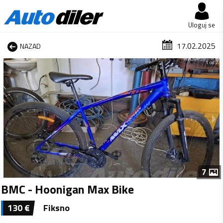
Uloguj se
17.02.2025
NAZAD
1 od 7
7
BMC - Hoonigan Max Bike
130
€
Fiksno