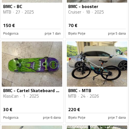
BMC - BC
BMC - booster
MTB
27
2025
Cruiser
18
2025
150
€
70
€
Podgorica
prije 1 dan
Bijelo Polje
prije 5 dana
BMC - Cartel Skateboard Monster
BMC - MTB
Klasičan
1
2025
MTB
24
2026
30
€
220
€
Podgorica
prije 6 dana
Bijelo Polje
prije 7 dana