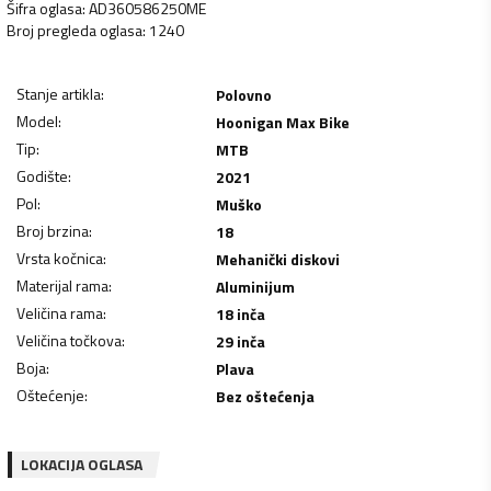
Šifra oglasa
:
AD360586250ME
Broj pregleda oglasa
:
1240
Stanje artikla
:
Polovno
Model
:
Hoonigan Max Bike
Tip
:
MTB
Godište
:
2021
Pol
:
Muško
Broj brzina
:
18
Vrsta kočnica
:
Mehanički diskovi
Materijal rama
:
Aluminijum
Veličina rama
:
18 inča
Veličina točkova
:
29 inča
Boja
:
Plava
Oštećenje
:
Bez oštećenja
LOKACIJA OGLASA