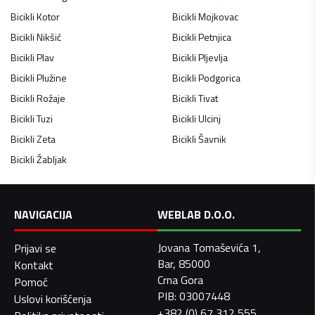
Bicikli
Kotor
Bicikli
Mojkovac
Bicikli
Nikšić
Bicikli
Petnjica
Bicikli
Plav
Bicikli
Pljevlja
Bicikli
Plužine
Bicikli
Podgorica
Bicikli
Rožaje
Bicikli
Tivat
Bicikli
Tuzi
Bicikli
Ulcinj
Bicikli
Zeta
Bicikli
Šavnik
Bicikli
Žabljak
NAVIGACIJA
WEBLAB D.O.O.
Jovana Tomaševića 1,
Prijavi se
Bar, 85000
Kontakt
Crna Gora
Pomoć
PIB: 03007448
Uslovi korišćenja
+382 (0) 67 312 555