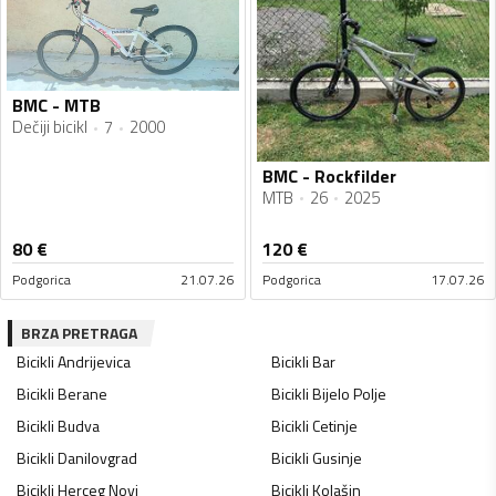
BMC - MTB
Dečiji bicikl
7
2000
BMC - Rockfilder
MTB
26
2025
80
€
120
€
Podgorica
21.07.26
Podgorica
17.07.26
BRZA PRETRAGA
Bicikli
Andrijevica
Bicikli
Bar
Bicikli
Berane
Bicikli
Bijelo Polje
Bicikli
Budva
Bicikli
Cetinje
Bicikli
Danilovgrad
Bicikli
Gusinje
Bicikli
Herceg Novi
Bicikli
Kolašin