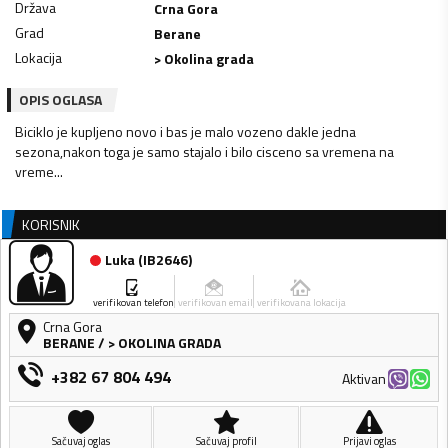
Država
Crna Gora
Grad
Berane
Lokacija
> Okolina grada
OPIS OGLASA
Biciklo je kupljeno novo i bas je malo vozeno dakle jedna
sezona,nakon toga je samo stajalo i bilo cisceno sa vremena na
vreme...
KORISNIK
Luka
(
IB2646
)
verifikovan telefon
verifikovan email
verifikovana lokacija
Crna Gora
BERANE
/
> OKOLINA GRADA
+382 67 804 494
Aktivan
Sačuvaj oglas
Sačuvaj profil
Prijavi oglas