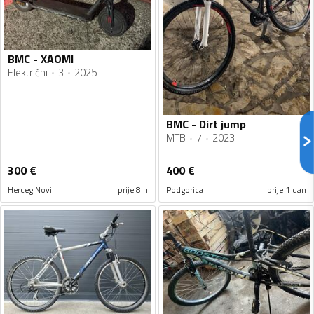
BMC - XAOMI
Električni
3
2025
BMC - Dirt jump
MTB
7
2023
300
€
400
€
Herceg Novi
prije 8 h
Podgorica
prije 1 dan