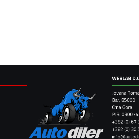
WEBLAB D.O
Jovana Toma
Bar, 85000
Crna Gora
PIB: 03007
+382 (0) 67
+382 (0) 30
info@autodi