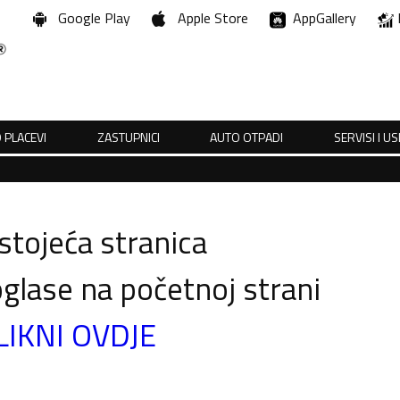
Google Play
Apple Store
AppGallery
 PLACEVI
ZASTUPNICI
AUTO OTPADI
SERVISI I U
tojeća stranica
glase na početnoj strani
LIKNI OVDJE