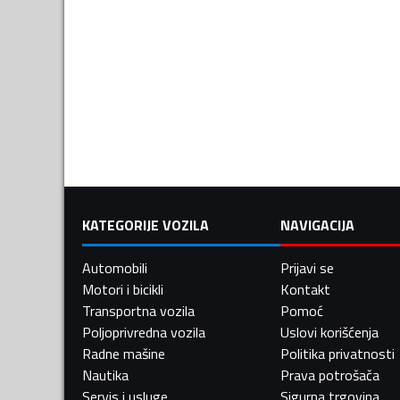
KATEGORIJE VOZILA
NAVIGACIJA
Automobili
Prijavi se
Motori i bicikli
Kontakt
Transportna vozila
Pomoć
Poljoprivredna vozila
Uslovi korišćenja
Radne mašine
Politika privatnosti
Nautika
Prava potrošača
Servis i usluge
Sigurna trgovina