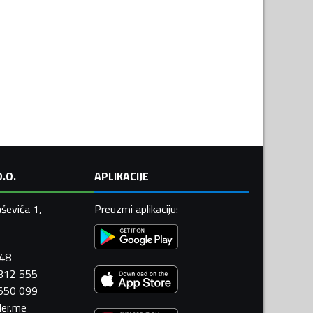
.O.
APLIKACIJE
ševića 1,
Preuzmi aplikaciju
:
448
 312 555
 550 099
ler.me