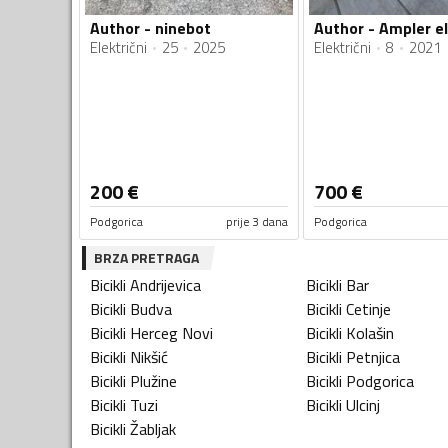
Author - ninebot
Author - Ampler el
Električni
25
2025
Električni
8
2021
200
€
700
€
Podgorica
prije 3 dana
Podgorica
BRZA PRETRAGA
Bicikli
Andrijevica
Bicikli
Bar
Bicikli
Budva
Bicikli
Cetinje
Bicikli
Herceg Novi
Bicikli
Kolašin
Bicikli
Nikšić
Bicikli
Petnjica
Bicikli
Plužine
Bicikli
Podgorica
Bicikli
Tuzi
Bicikli
Ulcinj
Bicikli
Žabljak