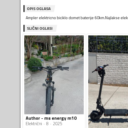
OPIS OGLASA
Ampler elektricno biciklo domet baterije 60km.Najlakse elekt
SLIČNI OGLASI
Author - ms energy m10
Električni
8
2025