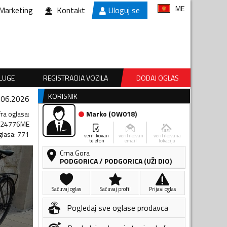
ME
Marketing
Kontakt
Uloguj se
SLUGE
REGISTRACIJA VOZILA
DODAJ OGLAS
KORISNIK
.06.2026
fra oglasa
:
Marko
(
OW018
)
824776ME
glasa
:
771
verifikovan
verifikovan
verifikovana
telefon
email
lokacija
Crna Gora
PODGORICA
/
PODGORICA (UŽI DIO)
Sačuvaj oglas
Sačuvaj profil
Prijavi oglas
Pogledaj sve oglase prodavca