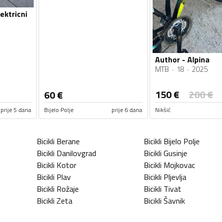
ektricni
Author - Alpina
MTB
18
2025
150
€
200
€
60
€
prije 5 dana
Bijelo Polje
prije 6 dana
Nikšić
Bicikli
Berane
Bicikli
Bijelo Polje
Bicikli
Danilovgrad
Bicikli
Gusinje
Bicikli
Kotor
Bicikli
Mojkovac
Bicikli
Plav
Bicikli
Pljevlja
Bicikli
Rožaje
Bicikli
Tivat
Bicikli
Zeta
Bicikli
Šavnik