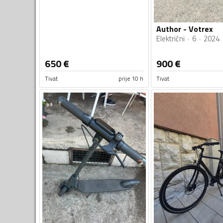
Author - Votrex
Električni
6
2024
650
€
900
€
Tivat
prije 10 h
Tivat