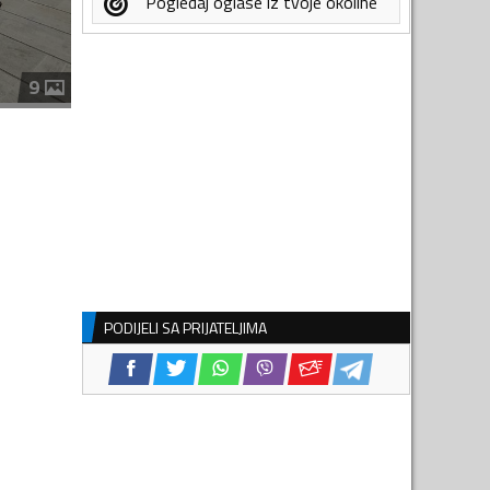
Pogledaj oglase iz tvoje okoline
9
PODIJELI SA PRIJATELJIMA