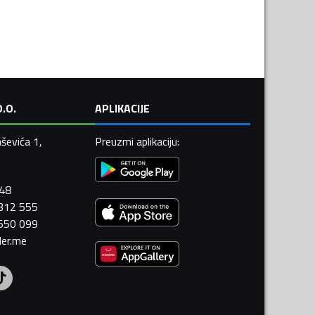
.O.
APLIKACIJE
ševića 1,
Preuzmi aplikaciju
:
448
 312 555
 550 099
ler.me