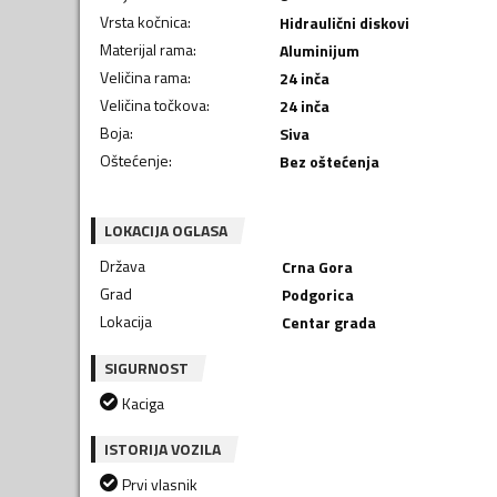
Vrsta kočnica
:
Hidraulični diskovi
Materijal rama
:
Aluminijum
Veličina rama
:
24 inča
Veličina točkova
:
24 inča
Boja
:
Siva
Oštećenje
:
Bez oštećenja
LOKACIJA OGLASA
Država
Crna Gora
Grad
Podgorica
Lokacija
Centar grada
SIGURNOST
Kaciga
ISTORIJA VOZILA
Prvi vlasnik