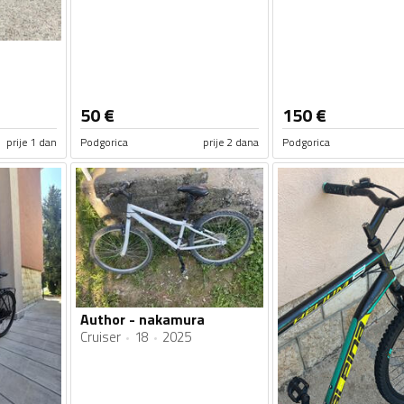
50
€
150
€
prije 1 dan
Podgorica
prije 2 dana
Podgorica
Author - nakamura
Cruiser
18
2025