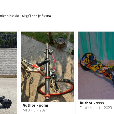
ricno biciklo 14kg.Cijena je fiksna
Author - xxxx
Author - jiomi
Električni
1
2023
MTB
3
2021