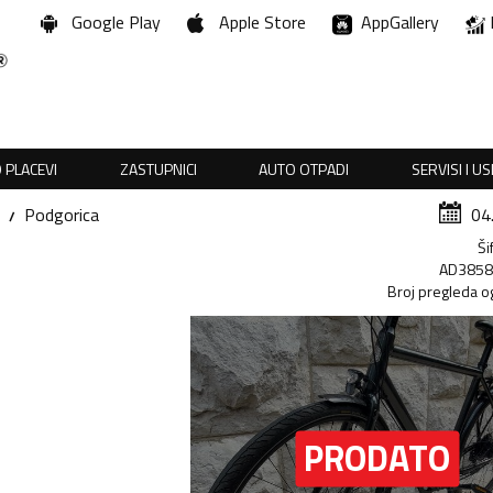
Google Play
Apple Store
AppGallery
 PLACEVI
ZASTUPNICI
AUTO OTPADI
SERVISI I U
Podgorica
04
Ši
AD385
Broj pregleda o