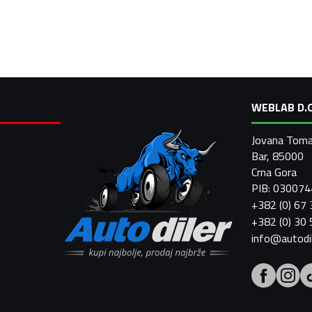
WEBLAB D.O
Jovana Toma
Bar, 85000
Crna Gora
PIB: 03007
+382 (0) 67
+382 (0) 30
info@autodi