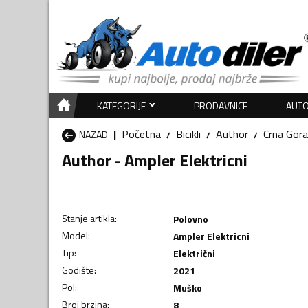
KATEGORIJE
PRODAVNICE
AUTO
Početna
Bicikli
Author
Crna Gora
NAZAD
Author - Ampler Elektricni
Stanje artikla
:
Polovno
Model
:
Ampler Elektricni
Tip
:
Električni
Godište
:
2021
Pol
:
Muško
Broj brzina
:
8