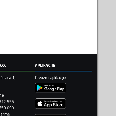
.O.
APLIKACIJE
ševića 1,
Preuzmi aplikaciju
:
448
 312 555
 550 099
ler.me