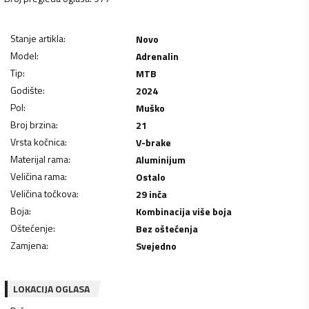
Stanje artikla
:
Novo
Model
:
Adrenalin
Tip
:
MTB
Godište
:
2024
Pol
:
Muško
Broj brzina
:
21
Vrsta kočnica
:
V-brake
Materijal rama
:
Aluminijum
Veličina rama
:
Ostalo
Veličina točkova
:
29 inča
Boja
:
Kombinacija više boja
Oštećenje
:
Bez oštećenja
Zamjena
:
Svejedno
LOKACIJA OGLASA