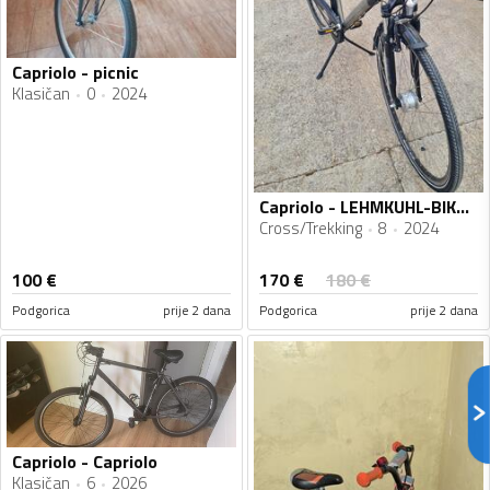
Capriolo - picnic
Klasičan
0
2024
Capriolo - LEHMKUHL-BIKES,DE
Cross/Trekking
8
2024
170
€
100
€
180
€
Podgorica
prije 2 dana
Podgorica
prije 2 dana
Capriolo - Capriolo
Klasičan
6
2026