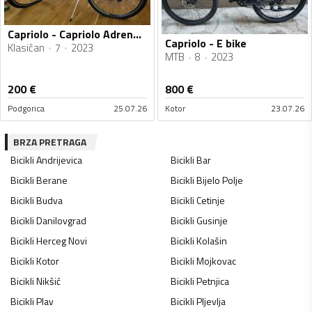
Capriolo - Capriolo Adrenalin 29x2.1
Capriolo - E bike
Klasičan
7
2023
MTB
8
2023
200
€
800
€
Podgorica
25.07.26
Kotor
23.07.26
BRZA PRETRAGA
Bicikli
Andrijevica
Bicikli
Bar
Bicikli
Berane
Bicikli
Bijelo Polje
Bicikli
Budva
Bicikli
Cetinje
Bicikli
Danilovgrad
Bicikli
Gusinje
Bicikli
Herceg Novi
Bicikli
Kolašin
Bicikli
Kotor
Bicikli
Mojkovac
Bicikli
Nikšić
Bicikli
Petnjica
Bicikli
Plav
Bicikli
Pljevlja