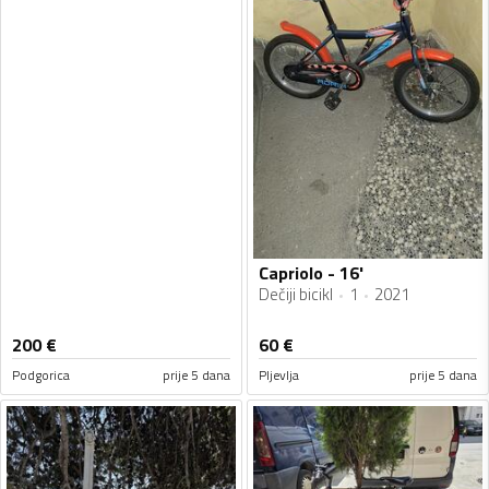
Capriolo - 16'
Dečiji bicikl
1
2021
200
€
60
€
Podgorica
prije 5 dana
Pljevlja
prije 5 dana