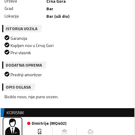
Država
Crna Gora
Grad
Bar
Lokacija
Bar (uži dio)
ISTORIJA VOZILA
Garancija
Kupljen nov u Crnoj Gori
Prvi vlasnik
DODATNA OPREMA
Prednji amortizer
OPIS OGLASA
Biciklo novo, nije puno vozen.
KORISNIK
Dimitrije
(
MQ402
)