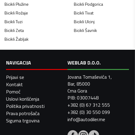
Bicikli
Plužine
Bicikli
Podgorica
Bicikli
Rožaje
Bicikli
Tivat
Bicikli
Tuzi
Bicikli
Ulcinj
Bicikli
Zeta
Bicikli
Šavnik
Bicikli
Žabljak
NAVIGACIJA
WEBLAB D.O.O.
Jovana Tomaševića 1,
Prijavi se
Bar, 85000
Kontakt
Crna Gora
Pomoć
PIB: 03007448
Uslovi korišćenja
+382 (0) 67 312 555
Politika privatnosti
+382 (0) 30 550 099
Prava potrošača
info@autodiler.me
Sigurna trgovina