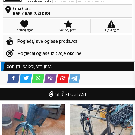
verifikovan telefon
verifikovan email
verifikovana lokacija
Crna Gora
BAR
/
BAR (UŽI DIO)
Sačuvaj oglas
Sačuvaj profil
Prijavi oglas
Pogledaj sve oglase prodavca
Pogledaj oglase iz tvoje okoline
PODIJELI SA PRIJATELJIMA
SLIČNI OGLASI