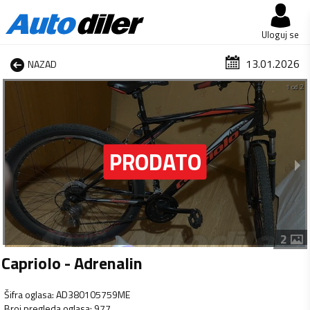
Uloguj se
13.01.2026
NAZAD
1 od 2
2
Capriolo - Adrenalin
Šifra oglasa
:
AD380105759ME
Broj pregleda oglasa
:
977