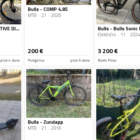
Bulls - COMP 4.85
MTB
27
2026
Bulls - FINAL-X. ACTIVE DISK
Električni
11
2024
200
€
3 200
€
prije 4 dana
Podgorica
prije 6 dana
Bijelo Polje
Bulls - Zundapp
MTB
21
2016