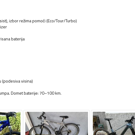
ssist), izbor režima pomoći (Eco/Tour/Turbo)
izer
isana baterija
u (podesiva visina)