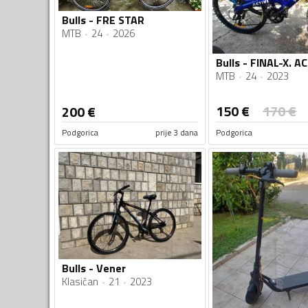
Bulls - FRE STAR
MTB
24
2026
MTB
24
2023
150
€
170
€
200
€
Podgorica
prije 3 dana
Podgorica
Bulls - Vener
Klasičan
21
2023