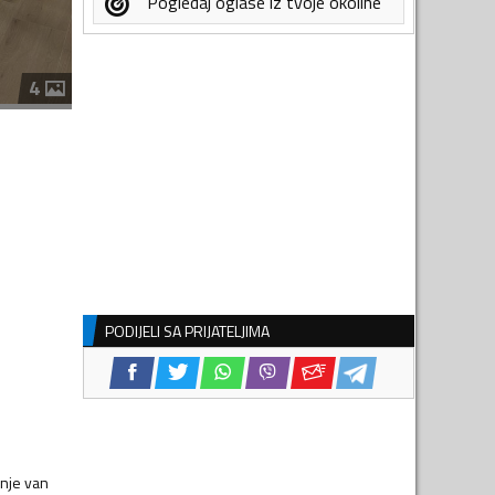
Pogledaj oglase iz tvoje okoline
4
PODIJELI SA PRIJATELJIMA
žnje van