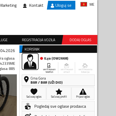
ME
Marketing
Kontakt
Uloguj se
SLUGE
REGISTRACIJA VOZILA
DODAJ OGLAS
KORISNIK
.04.2026
fra oglasa
:
ILya
(
OW2668
)
342339ME
glasa
:
885
verifikovan
verifikovan
verifikovana
telefon
email
lokacija
Crna Gora
BAR
/
BAR (UŽI DIO)
Sačuvaj oglas
Sačuvaj profil
Prijavi oglas
Pogledaj sve oglase prodavca