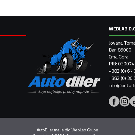
WEBLAB D.O
Jovana Toma
Bar, 85000
Crna Gora
PIB: 03007
+382 (0) 67
+382 (0) 30
info@autodi
AutoDiler.me je dio
WebLab Grupe