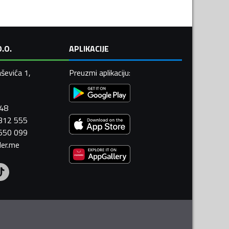
.O.
APLIKACIJE
ševića 1,
Preuzmi aplikaciju
:
448
 312 555
 550 099
ler.me