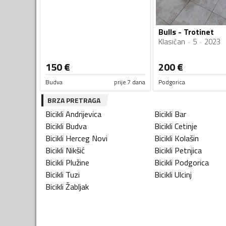
Bulls - Trotinet
Klasičan
5
2023
150
€
200
€
Budva
prije 7 dana
Podgorica
BRZA PRETRAGA
Bicikli
Andrijevica
Bicikli
Bar
Bicikli
Budva
Bicikli
Cetinje
Bicikli
Herceg Novi
Bicikli
Kolašin
Bicikli
Nikšić
Bicikli
Petnjica
Bicikli
Plužine
Bicikli
Podgorica
Bicikli
Tuzi
Bicikli
Ulcinj
Bicikli
Žabljak