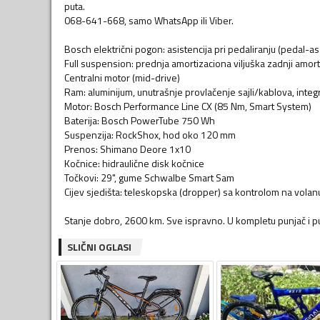
puta.
068-641-668, samo WhatsApp ili Viber.
Bosch električni pogon: asistencija pri pedaliranju (pedal-a
Full suspension: prednja amortizaciona viljuška zadnji amort
Centralni motor (mid-drive)
Ram: aluminijum, unutrašnje provlačenje sajli/kablova, integr
Motor: Bosch Performance Line CX (85 Nm, Smart System)
Baterija: Bosch PowerTube 750 Wh
Suspenzija: RockShox, hod oko 120 mm
Prenos: Shimano Deore 1x10
Kočnice: hidraulične disk kočnice
Točkovi: 29", gume Schwalbe Smart Sam
Cijev sjedišta: teleskopska (dropper) sa kontrolom na volan
SLIČNI OGLASI