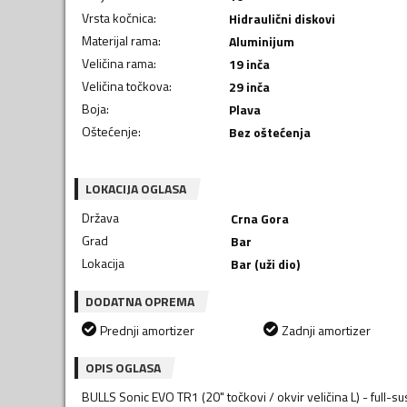
Vrsta kočnica
:
Hidraulični diskovi
Materijal rama
:
Aluminijum
Veličina rama
:
19 inča
Veličina točkova
:
29 inča
Boja
:
Plava
Oštećenje
:
Bez oštećenja
LOKACIJA OGLASA
Država
Crna Gora
Grad
Bar
Lokacija
Bar (uži dio)
DODATNA OPREMA
Prednji amortizer
Zadnji amortizer
OPIS OGLASA
BULLS Sonic EVO TR1 (20" točkovi / okvir veličina L) - full-s