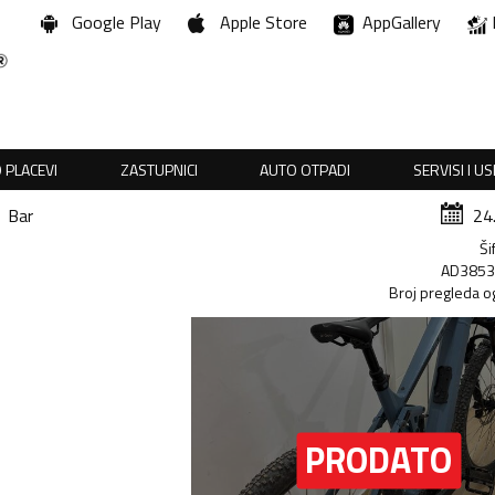
Google Play
Apple Store
AppGallery
 PLACEVI
ZASTUPNICI
AUTO OTPADI
SERVISI I U
Bar
24
Ši
AD385
Broj pregleda o