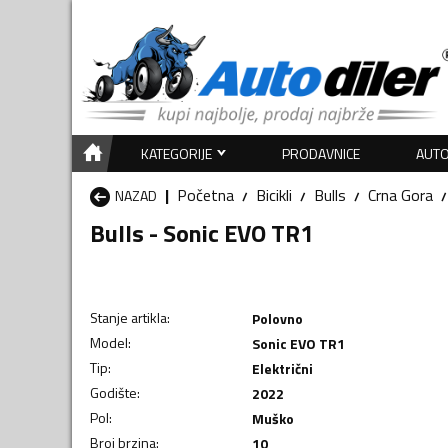
KATEGORIJE
PRODAVNICE
AUTO
Početna
Bicikli
Bulls
Crna Gora
NAZAD
Bulls - Sonic EVO TR1
Stanje artikla
:
Polovno
Model
:
Sonic EVO TR1
Tip
:
Električni
Godište
:
2022
Pol
:
Muško
Broj brzina
:
10