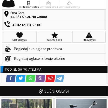
verifikovan telefon
verifikovan email
verifikovana lokacija
Crna Gora
BAR
/
> OKOLINA GRADA
+382 69 615 180
Sačuvaj oglas
Sačuvaj profil
Prijavi oglas
Pogledaj sve oglase prodavca
Pogledaj oglase iz tvoje okoline
PODIJELI SA PRIJATELJIMA
SLIČNI OGLASI