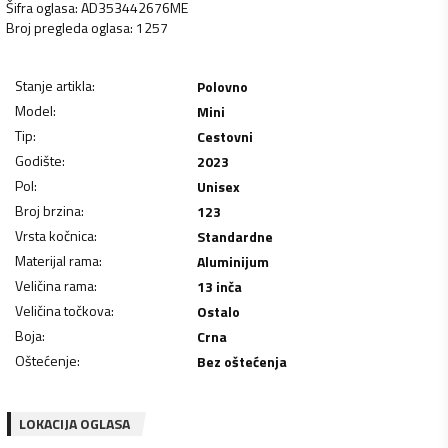
Šifra oglasa
:
AD353442676ME
Broj pregleda oglasa
:
1257
Stanje artikla
:
Polovno
Model
:
Mini
Tip
:
Cestovni
Godište
:
2023
Pol
:
Unisex
Broj brzina
:
123
Vrsta kočnica
:
Standardne
Materijal rama
:
Aluminijum
Veličina rama
:
13 inča
Veličina točkova
:
Ostalo
Boja
:
Crna
Oštećenje
:
Bez oštećenja
LOKACIJA OGLASA