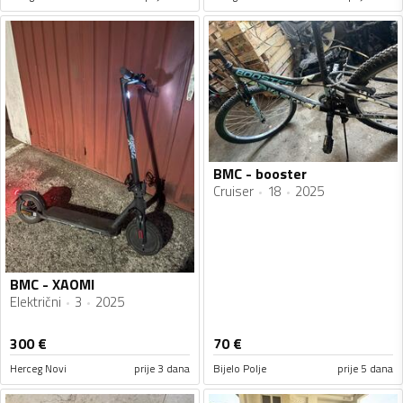
BMC - booster
Cruiser
18
2025
BMC - XAOMI
Električni
3
2025
300
€
70
€
Herceg Novi
prije 3 dana
Bijelo Polje
prije 5 dana