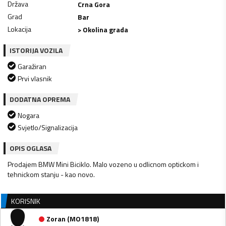
Država
Crna Gora
Grad
Bar
Lokacija
> Okolina grada
ISTORIJA VOZILA
Garažiran
Prvi vlasnik
DODATNA OPREMA
Nogara
Svjetlo/Signalizacija
OPIS OGLASA
Prodajem BMW Mini Biciklo. Malo vozeno u odlicnom optickom i
KORISNIK
Zoran
(
MO1818
)