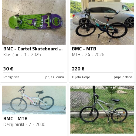
BMC - Cartel Skateboard Monster
BMC - MTB
Klasičan
1
2025
MTB
24
2026
30
€
220
€
Podgorica
prije 6 dana
Bijelo Polje
prije 7 dana
BMC - MTB
Dečiji bicikl
7
2000