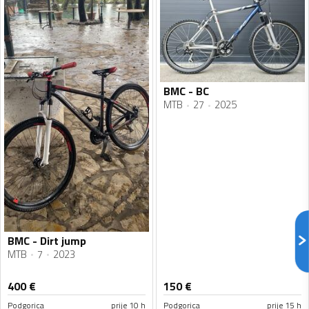
BMC - BC
MTB
27
2025
BMC - Dirt jump
MTB
7
2023
400
€
150
€
Podgorica
prije 10 h
Podgorica
prije 15 h