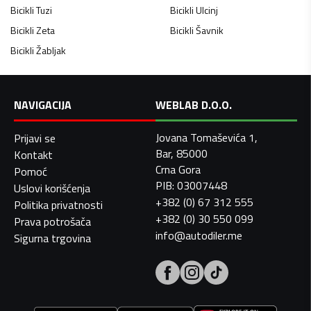
Bicikli
Tuzi
Bicikli
Ulcinj
Bicikli
Zeta
Bicikli
Šavnik
Bicikli
Žabljak
NAVIGACIJA
WEBLAB D.O.O.
Jovana Tomaševića 1,
Prijavi se
Bar, 85000
Kontakt
Crna Gora
Pomoć
PIB: 03007448
Uslovi korišćenja
+382 (0) 67 312 555
Politika privatnosti
+382 (0) 30 550 099
Prava potrošača
info@autodiler.me
Sigurna trgovina