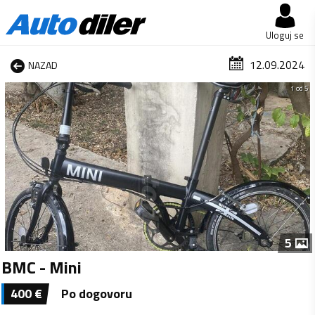
Uloguj se
12.09.2024
NAZAD
1 od 5
5
BMC - Mini
400
€
Po dogovoru