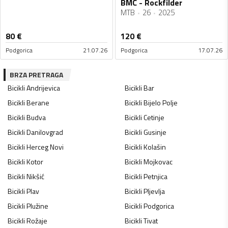
BMC - Rockfilder
MTB
26
2025
80
€
120
€
Podgorica
21.07.26
Podgorica
17.07.26
BRZA PRETRAGA
Bicikli
Andrijevica
Bicikli
Bar
Bicikli
Berane
Bicikli
Bijelo Polje
Bicikli
Budva
Bicikli
Cetinje
Bicikli
Danilovgrad
Bicikli
Gusinje
Bicikli
Herceg Novi
Bicikli
Kolašin
Bicikli
Kotor
Bicikli
Mojkovac
Bicikli
Nikšić
Bicikli
Petnjica
Bicikli
Plav
Bicikli
Pljevlja
Bicikli
Plužine
Bicikli
Podgorica
Bicikli
Rožaje
Bicikli
Tivat