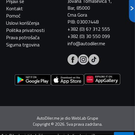
Jovana Tomaševića 1,
Prijavi se
Bar, 85000
Kontakt
Crna Gora
Pomoć
PIB: 03007448
Uslovi korišćenja
+382 (0) 67 312 555
Politika privatnosti
+382 (0) 30 550 099
Prava potrošača
info@autodiler.me
Sigurna trgovina
AutoDiler.me je dio
WebLab Grupe
Copyright
©
2026. Sva prava zadržana.