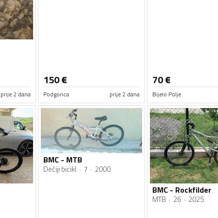
150
€
70
€
prije 2 dana
Podgorica
prije 2 dana
Bijelo Polje
BMC - MTB
Dečiji bicikl
7
2000
BMC - Rockfilder
MTB
26
2025