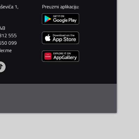
ševića 1,
Preuzmi aplikaciju
:
448
 312 555
 550 099
ler.me