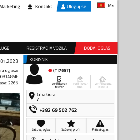
ME
Marketing
Kontakt
Uloguj se
SLUGE
REGISTRACIJA VOZILA
DODAJ OGLAS
KORISNIK
.01.2023
fra oglasa
:
(
TI7657
)
508148ME
lasa
:
2265
verifikovan
verifikovan
verifikovana
telefon
email
lokacija
Crna Gora
/
+382 69 502 762
Sačuvaj oglas
Sačuvaj profil
Prijavi oglas