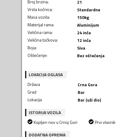
Broj brzina
:
21
Vrsta kočnica
:
Standardne
Masa vozila
:
150
kg
Materijal rama
:
Aluminijum
Veličina rama
:
24 inča
Veličina točkova
:
12 inča
Boja
:
Siva
Oštećenje
:
Bez oštećenja
LOKACIJA OGLASA
Država
Crna Gora
Grad
Bar
Lokacija
Bar (uži dio)
ISTORIJA VOZILA
Kupljen nov u Crnoj Gori
Prvi vlasnik
DODATNA OPREMA