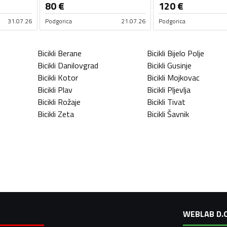
80
€
120
€
31.07.26
Podgorica
21.07.26
Podgorica
Bicikli
Berane
Bicikli
Bijelo Polje
Bicikli
Danilovgrad
Bicikli
Gusinje
Bicikli
Kotor
Bicikli
Mojkovac
Bicikli
Plav
Bicikli
Pljevlja
Bicikli
Rožaje
Bicikli
Tivat
Bicikli
Zeta
Bicikli
Šavnik
WEBLAB D.O