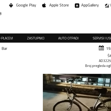
Google Play
Apple Store
AppGallery
 PLACEVI
ZASTUPNICI
AUTO OTPADI
SERVISI I U
Bar
19
Ši
AD322
Broj pregleda og