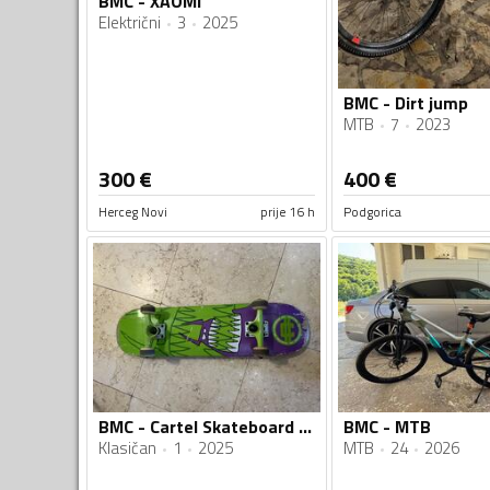
BMC - XAOMI
Električni
3
2025
BMC - Dirt jump
MTB
7
2023
300
€
400
€
Herceg Novi
prije 16 h
Podgorica
BMC - Cartel Skateboard Monster
BMC - MTB
Klasičan
1
2025
MTB
24
2026