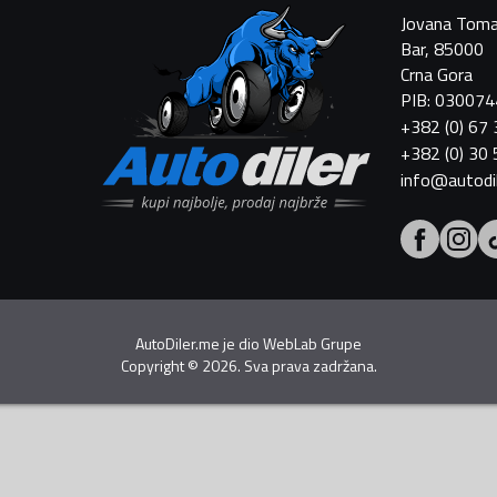
Jovana Toma
Bar, 85000
Crna Gora
PIB: 03007
+382 (0) 67
+382 (0) 30
info@autodi
AutoDiler.me je dio
WebLab Grupe
Copyright
©
2026. Sva prava zadržana.