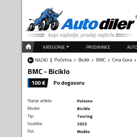
KATEGORIJE
PRODAVNICE
AUTO
Početna
Bicikli
BMC
Crna Gora
NAZAD
BMC - Biciklo
100
€
Po dogovoru
Stanje artikla
:
Polovno
Model
:
Biciklo
Tip
:
Touring
Godište
:
2023
Pol
:
Muško