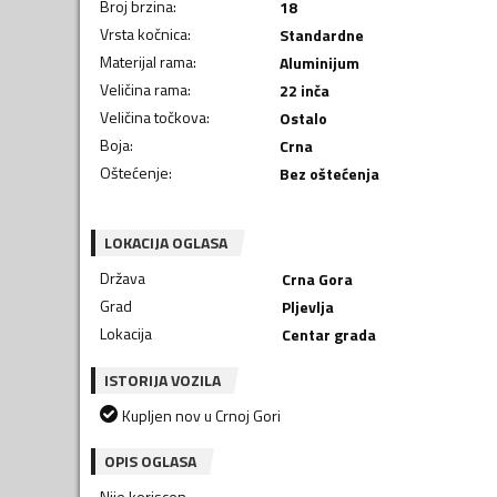
Broj brzina
:
18
Vrsta kočnica
:
Standardne
Materijal rama
:
Aluminijum
Veličina rama
:
22 inča
Veličina točkova
:
Ostalo
Boja
:
Crna
Oštećenje
:
Bez oštećenja
LOKACIJA OGLASA
Država
Crna Gora
Grad
Pljevlja
Lokacija
Centar grada
ISTORIJA VOZILA
Kupljen nov u Crnoj Gori
OPIS OGLASA
Nije koriscen.