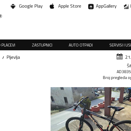
Google Play
Apple Store
AppGallery
 PLACEVI
ZASTUPNICI
AUTO OTPADI
SERVISI I U
Pljevlja
21
Ši
AD383
Broj pregleda o