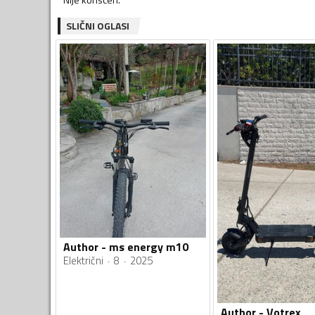
SLIČNI OGLASI
Author - ms energy m10
Električni
8
2025
Author - Votrex