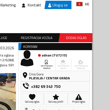
ME
Marketing
Kontakt
Uloguj se
SLUGE
REGISTRACIJA VOZILA
DODAJ OGLAS
KORISNIK
.03.2026
fra oglasa
:
adnan
(
TU7215
)
513760ME
glasa
:
581
verifikovan
verifikovan
verifikovana
telefon
email
lokacija
Crna Gora
PLJEVLJA
/
CENTAR GRADA
+382 69 343 750
Sačuvaj oglas
Sačuvaj profil
Prijavi oglas