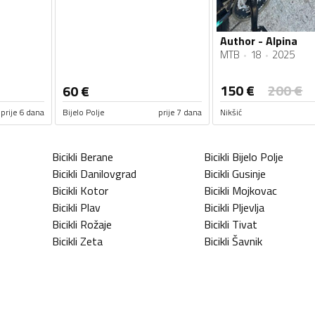
Author - Alpina
MTB
18
2025
150
€
200
€
60
€
prije 6 dana
Bijelo Polje
prije 7 dana
Nikšić
Bicikli
Berane
Bicikli
Bijelo Polje
Bicikli
Danilovgrad
Bicikli
Gusinje
Bicikli
Kotor
Bicikli
Mojkovac
Bicikli
Plav
Bicikli
Pljevlja
Bicikli
Rožaje
Bicikli
Tivat
Bicikli
Zeta
Bicikli
Šavnik