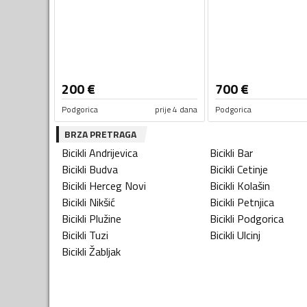
200
€
700
€
Podgorica
prije 4 dana
Podgorica
BRZA PRETRAGA
Bicikli
Andrijevica
Bicikli
Bar
Bicikli
Budva
Bicikli
Cetinje
Bicikli
Herceg Novi
Bicikli
Kolašin
Bicikli
Nikšić
Bicikli
Petnjica
Bicikli
Plužine
Bicikli
Podgorica
Bicikli
Tuzi
Bicikli
Ulcinj
Bicikli
Žabljak