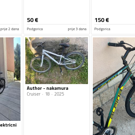
50
€
150
€
prije 2 dana
Podgorica
prije 3 dana
Podgorica
Author - nakamura
Cruiser
18
2025
ektricni