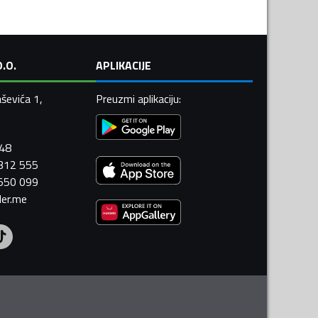
.O.
APLIKACIJE
ševića 1,
Preuzmi aplikaciju
:
448
 312 555
 550 099
ler.me