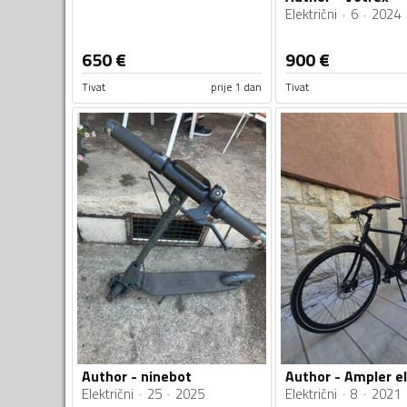
Električni
6
2024
650
€
900
€
Tivat
prije 1 dan
Tivat
Author - ninebot
Author - Ampler el
Električni
25
2025
Električni
8
2021