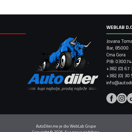
WEBLAB D.O
Jovana Toma
Bar, 85000
Crna Gora
PIB: 03007
+382 (0) 67
+382 (0) 30
info@autodi
AutoDiler.me je dio
WebLab Grupe
Copyright
©
2026. Sva prava zadržana.