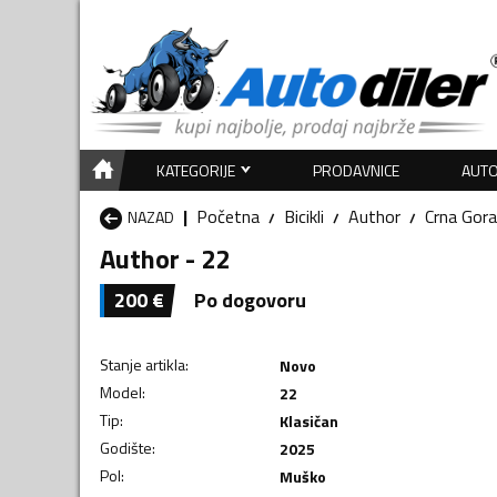
KATEGORIJE
PRODAVNICE
AUTO
Početna
Bicikli
Author
Crna Gora
NAZAD
Author - 22
200
€
Po dogovoru
Stanje artikla
:
Novo
Model
:
22
Tip
:
Klasičan
Godište
:
2025
Pol
:
Muško