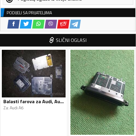
PODIJELI SA PRIJATELJIMA
SLIČNI OGLASI
Balasti farova za Audi, Audi - A6, A6 - 2013, 2013
Za
:
Audi A6