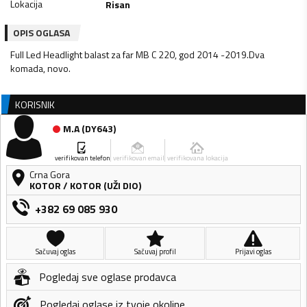
Lokacija
Risan
OPIS OGLASA
Full Led Headlight balast za far MB C 220, god 2014 -2019.Dva
komada, novo.
KORISNIK
M.A
(
DY643
)
verifikovan telefon
verifikovan email
verifikovana lokacija
Crna Gora
KOTOR
/
KOTOR (UŽI DIO)
+382 69 085 930
Sačuvaj oglas
Sačuvaj profil
Prijavi oglas
Pogledaj sve oglase prodavca
Pogledaj oglase iz tvoje okoline