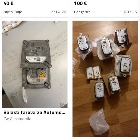
40
€
100
€
Bijelo Polje
23.04.26
Podgorica
14.03.26
Balasti farova za Automobile - Univerzalno
Za
:
Automobile