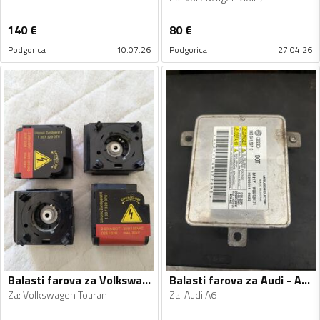
140
€
80
€
Podgorica
10.07.26
Podgorica
27.04.26
Balasti farova za Volkswagen - Touran - 2004
Balasti farova za Audi - A6 - 2014
Za
:
Volkswagen Touran
Za
:
Audi A6