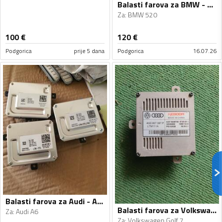
Balasti farova za BMW - 520 - 2010-2016
Za
:
BMW 520
100
€
120
€
Podgorica
prije 5 dana
Podgorica
16.07.26
Balasti farova za Audi - A6 - 2012-2018
Balasti farova za Volkswagen - Golf 7 - 2013-2019
Za
:
Audi A6
Za
:
Volkswagen Golf 7