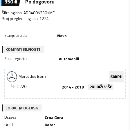
350
€
Po dogovoru
Šifra oglasa
:
AD348052301ME
Broj pregleda oglasa
:
1224
Stanje artikla
:
Novo
KOMPATIBILNOSTI
Za kategoriju
:
Automobili
Mercedes Benz
SAKRIJ
C 220
2014 - 2019
PRIKAŽI VIŠE
LOKACIJA OGLASA
Država
Crna Gora
Grad
Kotor