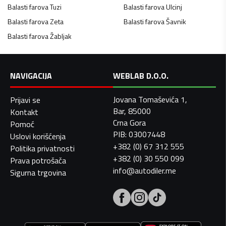
Balasti farova
Tuzi
Balasti farova
Ulcinj
Balasti farova
Zeta
Balasti farova
Šavnik
Balasti farova
Žabljak
NAVIGACIJA
WEBLAB D.O.O.
Jovana Tomaševića 1,
Prijavi se
Bar, 85000
Kontakt
Crna Gora
Pomoć
PIB: 03007448
Uslovi korišćenja
+382 (0) 67 312 555
Politika privatnosti
+382 (0) 30 550 099
Prava potrošača
info@autodiler.me
Sigurna trgovina