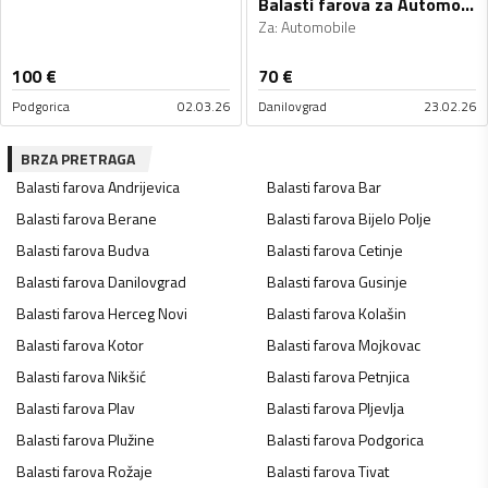
Balasti farova za Automobile - Univerzalno
Za
:
Automobile
100
€
70
€
Podgorica
02.03.26
Danilovgrad
23.02.26
BRZA PRETRAGA
Balasti farova
Andrijevica
Balasti farova
Bar
Balasti farova
Berane
Balasti farova
Bijelo Polje
Balasti farova
Budva
Balasti farova
Cetinje
Balasti farova
Danilovgrad
Balasti farova
Gusinje
Balasti farova
Herceg Novi
Balasti farova
Kolašin
Balasti farova
Kotor
Balasti farova
Mojkovac
Balasti farova
Nikšić
Balasti farova
Petnjica
Balasti farova
Plav
Balasti farova
Pljevlja
Balasti farova
Plužine
Balasti farova
Podgorica
Balasti farova
Rožaje
Balasti farova
Tivat