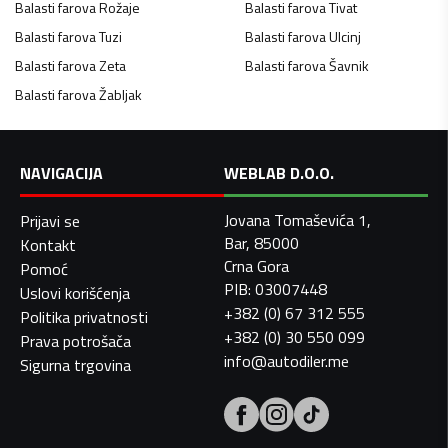
Balasti farova
Rožaje
Balasti farova
Tivat
Balasti farova
Tuzi
Balasti farova
Ulcinj
Balasti farova
Zeta
Balasti farova
Šavnik
Balasti farova
Žabljak
NAVIGACIJA
WEBLAB D.O.O.
Jovana Tomaševića 1,
Prijavi se
Bar, 85000
Kontakt
Crna Gora
Pomoć
PIB: 03007448
Uslovi korišćenja
+382 (0) 67 312 555
Politika privatnosti
+382 (0) 30 550 099
Prava potrošača
info@autodiler.me
Sigurna trgovina