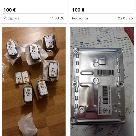
100
€
100
€
Podgorica
14.03.26
Podgorica
02.03.26