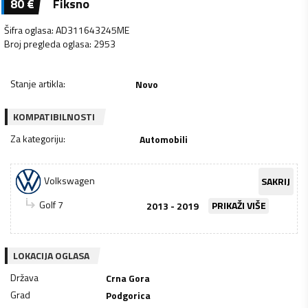
80
€
Fiksno
Šifra oglasa
:
AD311643245ME
Broj pregleda oglasa
:
2953
Stanje artikla
:
Novo
KOMPATIBILNOSTI
Za kategoriju
:
Automobili
Volkswagen
SAKRIJ
Golf 7
2013 - 2019
PRIKAŽI VIŠE
LOKACIJA OGLASA
Država
Crna Gora
Grad
Podgorica