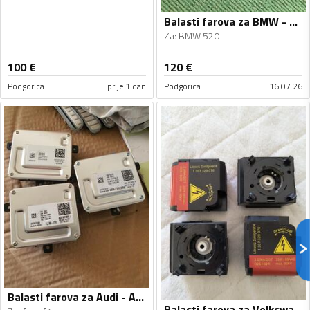
Balasti farova za BMW - 520 - 2010-2016
Za
:
BMW 520
100
€
120
€
Podgorica
prije 1 dan
Podgorica
16.07.26
Balasti farova za Audi - A6 - 2012-2018
Balasti farova za Volkswagen - Touran - 2004