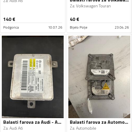
Za
:
Audi A6
Za
:
Volkswagen Touran
140
€
40
€
Podgorica
10.07.26
Bijelo Polje
23.04.26
Balasti farova za Audi - A6 - 2014
Balasti farova za Automobile - Univerzalno
Za
:
Audi A6
Za
:
Automobile