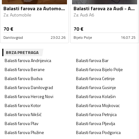
Balasti farova za Automobile - Univerzalno
Balasti farova za Audi - A6 - 2023
Za
:
Automobile
Za
:
Audi A6
70
€
70
€
Danilovgrad
23.02.26
Bijelo Polje
16.07.25
BRZA PRETRAGA
Balasti farova
Andrijevica
Balasti farova
Bar
Balasti farova
Berane
Balasti farova
Bijelo Polje
Balasti farova
Budva
Balasti farova
Cetinje
Balasti farova
Danilovgrad
Balasti farova
Gusinje
Balasti farova
Herceg Novi
Balasti farova
Kolašin
Balasti farova
Kotor
Balasti farova
Mojkovac
Balasti farova
Nikšić
Balasti farova
Petnjica
Balasti farova
Plav
Balasti farova
Pljevlja
Balasti farova
Plužine
Balasti farova
Podgorica