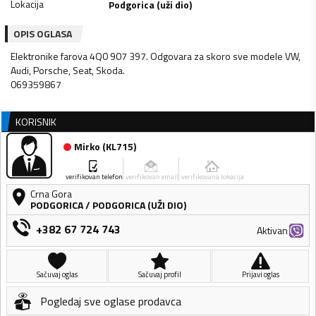
Lokacija
Podgorica (uži dio)
OPIS OGLASA
Elektronike farova 4Q0 907 397. Odgovara za skoro sve modele VW,
Audi, Porsche, Seat, Skoda.
069359867
KORISNIK
Mirko
(
KL715
)
verifikovan telefon
verifikovan email
verifikovana lokacija
Crna Gora
PODGORICA
/
PODGORICA (UŽI DIO)
+382 67 724 743
Aktivan
Sačuvaj oglas
Sačuvaj profil
Prijavi oglas
Pogledaj sve oglase prodavca