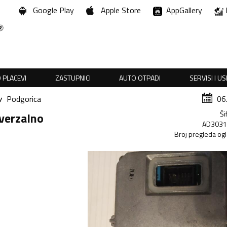
Google Play
Apple Store
AppGallery
 PLACEVI
ZASTUPNICI
AUTO OTPADI
SERVISI I U
Podgorica
06
Ši
iverzalno
AD303
Broj pregleda og