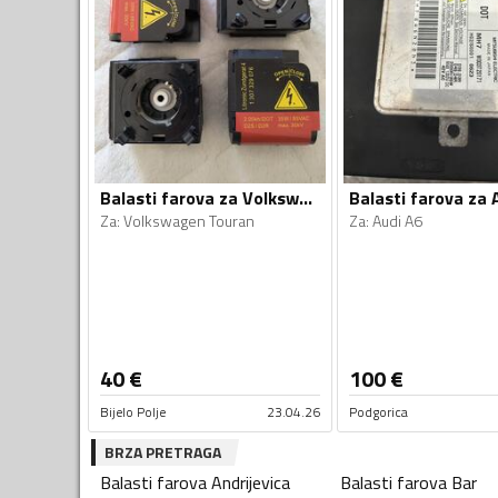
Balasti farova za Volkswagen - Touran - 2004
Za
:
Volkswagen Touran
Za
:
Audi A6
40
€
100
€
Bijelo Polje
23.04.26
Podgorica
BRZA PRETRAGA
Balasti farova
Andrijevica
Balasti farova
Bar