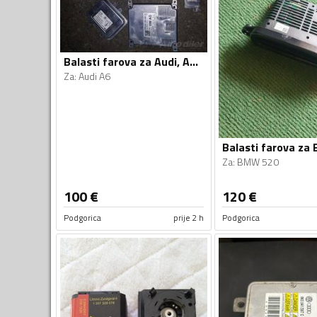
Balasti farova za Audi, Audi - A6, A6 - 2013, 2013
Za
:
Audi A6
Za
:
BMW 520
100
€
120
€
Podgorica
prije 2 h
Podgorica