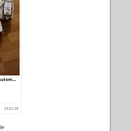
Balasti farova za Automobile - Univerzalno
23.02.26
lje