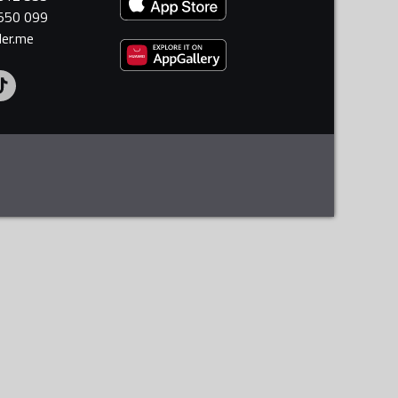
 550 099
ler.me