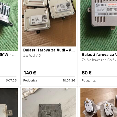
Balasti farova za Audi - A6 - 2012-2018
Balasti farova za BMW - 520 - 2010-2016
Za
:
Audi A6
Za
:
Volkswagen Golf 7
140
€
80
€
16.07.26
Podgorica
10.07.26
Podgorica