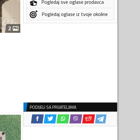
Pogledaj sve oglase prodavca
Pogledaj oglase iz tvoje okoline
2
PODIJELI SA PRIJATELJIMA