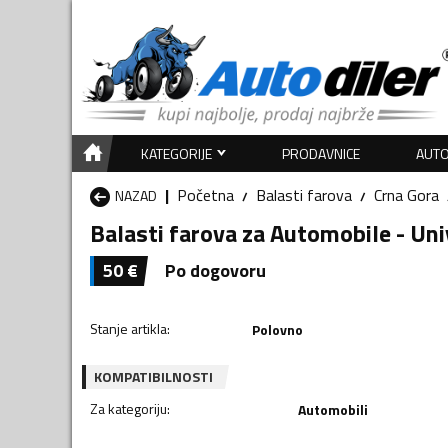
KATEGORIJE
PRODAVNICE
AUTO
Početna
Balasti farova
Crna Gora
NAZAD
Balasti farova za Automobile - Un
50
€
Po dogovoru
Stanje artikla
:
Polovno
KOMPATIBILNOSTI
Za kategoriju
:
Automobili