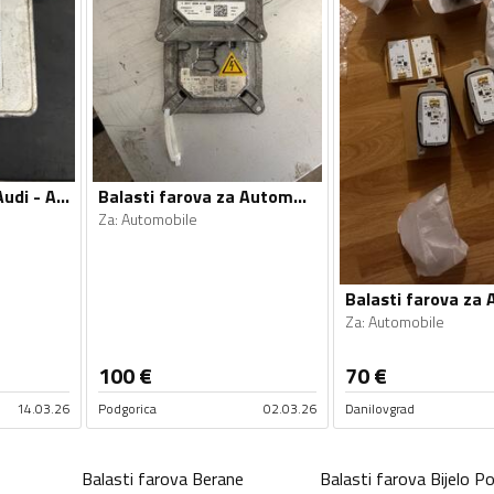
Balasti farova za Audi - A6 - 2014
Balasti farova za Automobile - Univerzalno
Za
:
Automobile
Za
:
Automobile
100
€
70
€
14.03.26
Podgorica
02.03.26
Danilovgrad
Balasti farova
Berane
Balasti farova
Bijelo Po