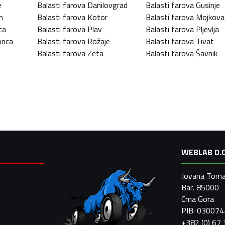
e
Balasti farova
Danilovgrad
Balasti farova
Gusinje
n
Balasti farova
Kotor
Balasti farova
Mojkova
ca
Balasti farova
Plav
Balasti farova
Pljevlja
rica
Balasti farova
Rožaje
Balasti farova
Tivat
Balasti farova
Zeta
Balasti farova
Šavnik
WEBLAB D.O
Jovana Toma
Bar, 85000
Crna Gora
PIB: 03007
+382 (0) 67