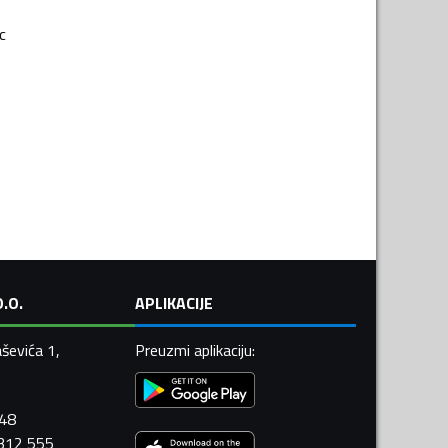
c
.O.
APLIKACIJE
ševića 1,
Preuzmi aplikaciju
:
448
 312 555