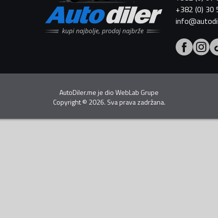
+382 (0) 30
info@autodi
AutoDiler.me je dio
WebLab Grupe
Copyright
©
2026. Sva prava zadržana.