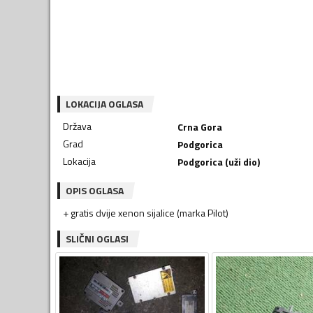
LOKACIJA OGLASA
Država
Crna Gora
Grad
Podgorica
Lokacija
Podgorica (uži dio)
OPIS OGLASA
+ gratis dvije xenon sijalice (marka Pilot)
SLIČNI OGLASI