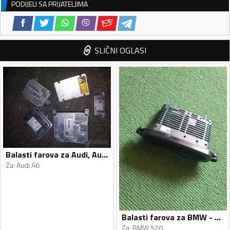
PODIJELI SA PRIJATELJIMA
SLIČNI OGLASI
Balasti farova za Audi, Audi - A6, A6 - 2013, 2013
Za
:
Audi A6
Balasti farova za BMW - 520 - 2010-2016
Za
:
BMW 520