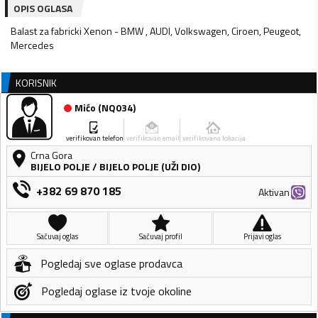
OPIS OGLASA
Balast za fabricki Xenon - BMW , AUDI, Volkswagen, Ciroen, Peugeot,
Mercedes
KORISNIK
Mićo
(
NQ034
)
verifikovan telefon
verifikovan email
verifikovana lokacija
Crna Gora
BIJELO POLJE
/
BIJELO POLJE (UŽI DIO)
+382 69 870 185
Aktivan
Sačuvaj oglas
Sačuvaj profil
Prijavi oglas
Pogledaj sve oglase prodavca
Pogledaj oglase iz tvoje okoline