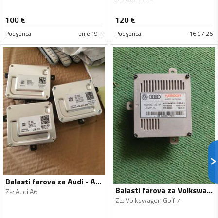
100
€
120
€
Podgorica
prije 19 h
Podgorica
16.07.26
Balasti farova za Audi - A6 - 2012-2018
Balasti farova za Volkswagen - Golf 7 - 2013-2019
Za
:
Audi A6
Za
:
Volkswagen Golf 7