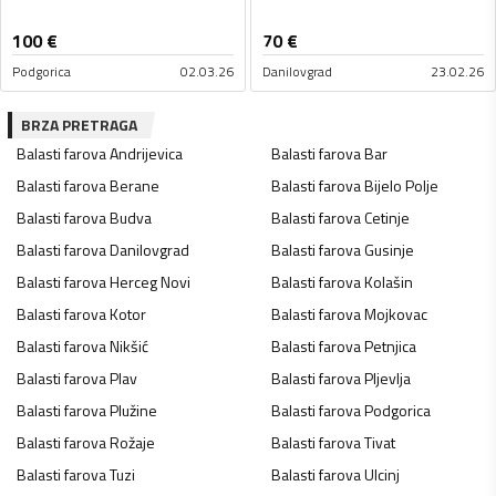
100
€
70
€
Podgorica
02.03.26
Danilovgrad
23.02.26
BRZA PRETRAGA
Balasti farova
Andrijevica
Balasti farova
Bar
Balasti farova
Berane
Balasti farova
Bijelo Polje
Balasti farova
Budva
Balasti farova
Cetinje
Balasti farova
Danilovgrad
Balasti farova
Gusinje
Balasti farova
Herceg Novi
Balasti farova
Kolašin
Balasti farova
Kotor
Balasti farova
Mojkovac
Balasti farova
Nikšić
Balasti farova
Petnjica
Balasti farova
Plav
Balasti farova
Pljevlja
Balasti farova
Plužine
Balasti farova
Podgorica
Balasti farova
Rožaje
Balasti farova
Tivat
Balasti farova
Tuzi
Balasti farova
Ulcinj