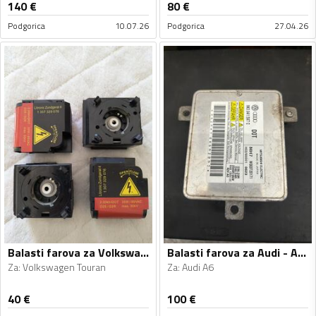
140
€
80
€
Podgorica
10.07.26
Podgorica
27.04.26
Balasti farova za Volkswagen - Touran - 2004
Balasti farova za Audi - A6 - 2014
Za
:
Volkswagen Touran
Za
:
Audi A6
40
€
100
€