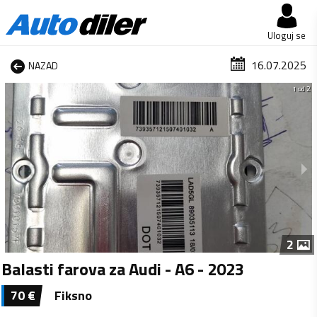
Uloguj se
16.07.2025
NAZAD
1 od 2
2
Balasti farova za Audi - A6 - 2023
70
€
Fiksno