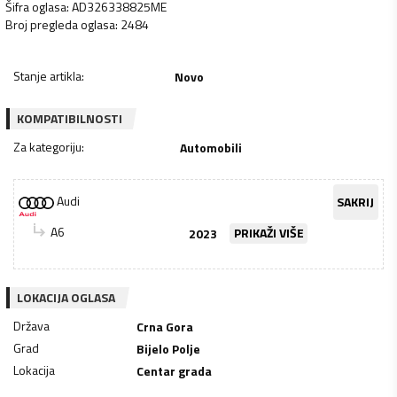
Šifra oglasa
:
AD326338825ME
Broj pregleda oglasa
:
2484
Stanje artikla
:
Novo
KOMPATIBILNOSTI
Za kategoriju
:
Automobili
Audi
SAKRIJ
A6
2023
PRIKAŽI VIŠE
LOKACIJA OGLASA
Država
Crna Gora
Grad
Bijelo Polje
Lokacija
Centar grada