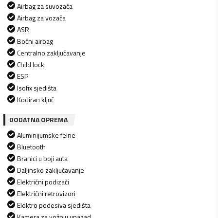
Airbag za suvozača
Airbag za vozača
ASR
Bočni airbag
Centralno zaključavanje
Child lock
ESP
Isofix sjedišta
Kodiran ključ
DODATNA OPREMA
Aluminijumske felne
Bluetooth
Branici u boji auta
Daljinsko zaključavanje
Električni podizači
Električni retrovizori
Elektro podesiva sjedišta
Kamera za vožnju unazad