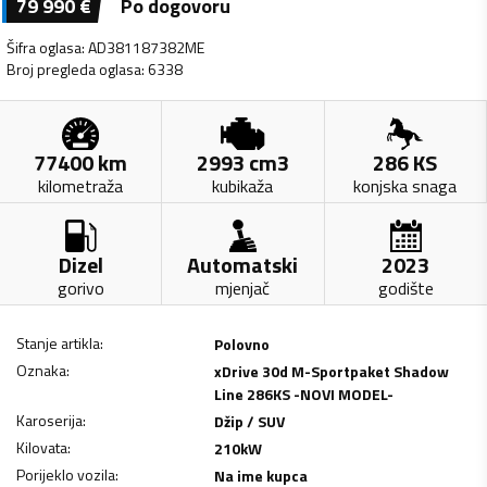
79 990
€
Po dogovoru
Šifra oglasa
:
AD381187382ME
Broj pregleda oglasa
:
6338
77400
km
2993
cm3
286
KS
kilometraža
kubikaža
konjska snaga
Dizel
Automatski
2023
gorivo
mjenjač
godište
Stanje artikla
:
Polovno
Oznaka
:
xDrive 30d M-Sportpaket Shadow
Line 286KS -NOVI MODEL-
Karoserija
:
Džip / SUV
Kilovata
:
210
kW
Porijeklo vozila
:
Na ime kupca