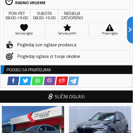
RADNO VRIJEME
PON-PET
SUBOTA
NEDJELJA
08:00-19:00
08:00-19:00
ZATVORENO
Sačuvaj oglas
Sačuvaj profil
Prijavi oglas
Pogledaj sve oglase prodavca
Pogledaj oglase iz tvoje okoline
PODIJELI SA PRIJATELJIMA
SLIČNI OGLASI