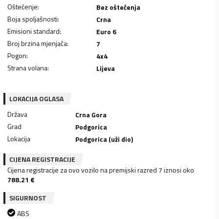
Oštećenje
:
Bez oštećenja
Boja spoljašnosti
:
Crna
Emisioni standard
:
Euro 6
Broj brzina mjenjača
:
7
Pogon
:
4x4
Strana volana
:
Lijeva
LOKACIJA OGLASA
Država
Crna Gora
Grad
Podgorica
Lokacija
Podgorica (uži dio)
CIJENA REGISTRACIJE
Cijena registracije za ovo vozilo na premijski razred 7 iznosi oko
788.21
€
SIGURNOST
ABS