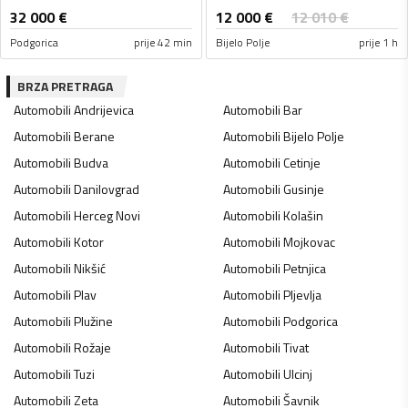
12 000
€
32 000
€
12 010
€
Podgorica
prije 42 min
Bijelo Polje
prije 1 h
BRZA PRETRAGA
Automobili
Andrijevica
Automobili
Bar
Automobili
Berane
Automobili
Bijelo Polje
Automobili
Budva
Automobili
Cetinje
Automobili
Danilovgrad
Automobili
Gusinje
Automobili
Herceg Novi
Automobili
Kolašin
Automobili
Kotor
Automobili
Mojkovac
Automobili
Nikšić
Automobili
Petnjica
Automobili
Plav
Automobili
Pljevlja
Automobili
Plužine
Automobili
Podgorica
Automobili
Rožaje
Automobili
Tivat
Automobili
Tuzi
Automobili
Ulcinj
Automobili
Zeta
Automobili
Šavnik