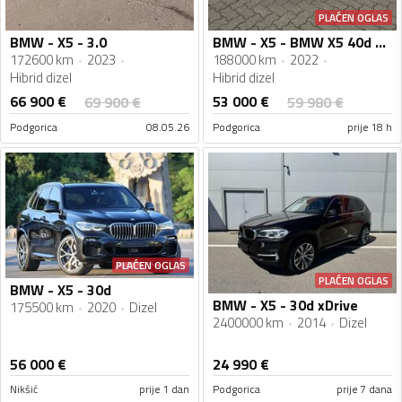
PLAĆEN OGLAS
BMW - X5 - 3.0
BMW - X5 - BMW X5 40d xDrive M sport
172600 km
2023
188000 km
2022
Hibrid dizel
Hibrid dizel
66 900
€
53 000
€
69 900
€
59 980
€
Podgorica
08.05.26
Podgorica
prije 18 h
PLAĆEN OGLAS
PLAĆEN OGLAS
BMW - X5 - 30d
BMW - X5 - 30d xDrive
175500 km
2020
Dizel
2400000 km
2014
Dizel
56 000
€
24 990
€
Nikšić
prije 1 dan
Podgorica
prije 7 dana