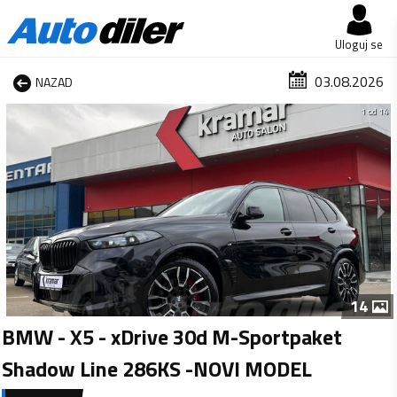
Uloguj se
03.08.2026
NAZAD
1 od 14
14
BMW - X5 - xDrive 30d M-Sportpaket
Shadow Line 286KS -NOVI MODEL