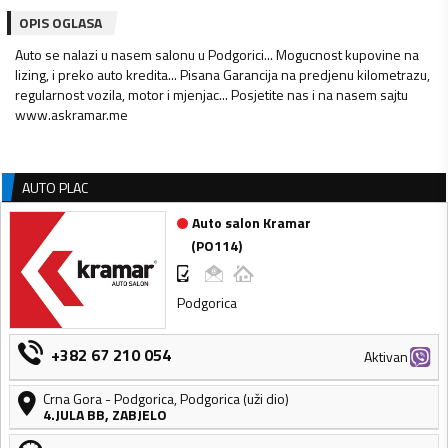
OPIS OGLASA
Auto se nalazi u nasem salonu u Podgorici... Mogucnost kupovine na
lizing, i preko auto kredita... Pisana Garancija na predjenu kilometrazu,
regularnost vozila, motor i mjenjac... Posjetite nas i na nasem sajtu
www.askramar.me
AUTO PLAC
Auto salon Kramar
(
PO114
)
Podgorica
+382 67 210 054
Aktivan
Crna Gora
-
Podgorica
,
Podgorica (uži dio)
4.JULA BB, ZABJELO