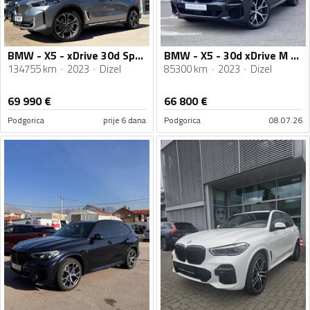
BMW - X5 - xDrive 30d Sportpaket Luxury Line 286KS -NOVI MODEL
BMW - X5 - 30d xDrive M sport
134755 km
2023
Dizel
85300 km
2023
Dizel
69 990
€
66 800
€
Podgorica
prije 6 dana
Podgorica
08.07.26