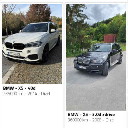
BMW - X5 - 40d
235000 km
2014
Dizel
BMW - X5 - 3.0d xdrive
360000 km
2008
Dizel