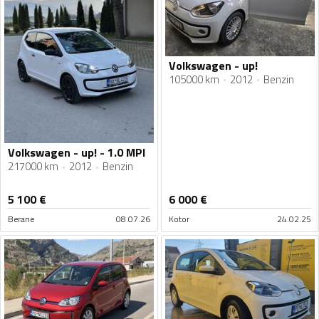
Volkswagen - up!
105000 km
2012
Benzin
Volkswagen - up! - 1.0 MPI
217000 km
2012
Benzin
5 100
€
6 000
€
Berane
08.07.26
Kotor
24.02.25