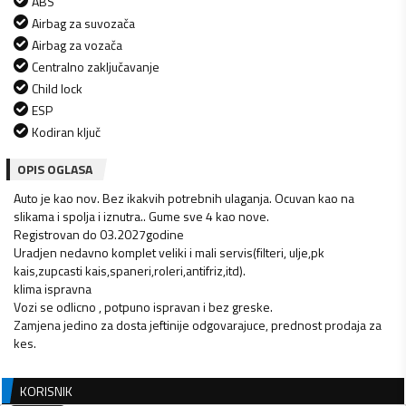
ABS
Airbag za suvozača
Airbag za vozača
Centralno zaključavanje
Child lock
ESP
Kodiran ključ
OPIS OGLASA
Auto je kao nov. Bez ikakvih potrebnih ulaganja. Ocuvan kao na
slikama i spolja i iznutra.. Gume sve 4 kao nove.
Registrovan do 03.2027godine
Uradjen nedavno komplet veliki i mali servis(filteri, ulje,pk
kais,zupcasti kais,spaneri,roleri,antifriz,itd).
klima ispravna
Vozi se odlicno , potpuno ispravan i bez greske.
Zamjena jedino za dosta jeftinije odgovarajuce, prednost prodaja za
kes.
KORISNIK