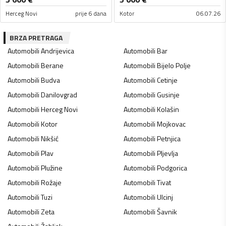
Herceg Novi
prije 6 dana
Kotor
06.07.26
BRZA PRETRAGA
Automobili
Andrijevica
Automobili
Bar
Automobili
Berane
Automobili
Bijelo Polje
Automobili
Budva
Automobili
Cetinje
Automobili
Danilovgrad
Automobili
Gusinje
Automobili
Herceg Novi
Automobili
Kolašin
Automobili
Kotor
Automobili
Mojkovac
Automobili
Nikšić
Automobili
Petnjica
Automobili
Plav
Automobili
Pljevlja
Automobili
Plužine
Automobili
Podgorica
Automobili
Rožaje
Automobili
Tivat
Automobili
Tuzi
Automobili
Ulcinj
Automobili
Zeta
Automobili
Šavnik