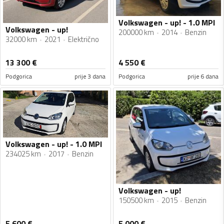
Volkswagen - up! - 1.0 MPI
Volkswagen - up!
200000 km
2014
Benzin
32000 km
2021
Električno
13 300
€
4 550
€
Podgorica
prije 3 dana
Podgorica
prije 6 dana
Volkswagen - up! - 1.0 MPI
234025 km
2017
Benzin
Volkswagen - up!
150500 km
2015
Benzin
5 600
€
5 000
€