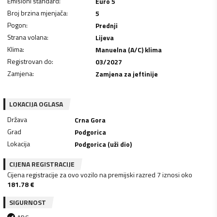
Emisioni standard
:
Euro 5
Broj brzina mjenjača
:
5
Pogon
:
Prednji
Strana volana
:
Lijeva
Klima
:
Manuelna (A/C) klima
Registrovan do
:
03/2027
Zamjena
:
Zamjena za jeftinije
LOKACIJA OGLASA
Država
Crna Gora
Grad
Podgorica
Lokacija
Podgorica (uži dio)
CIJENA REGISTRACIJE
Cijena registracije za ovo vozilo na premijski razred 7 iznosi oko
181.78
€
SIGURNOST