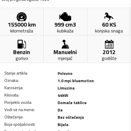
155000
km
999
cm3
60
KS
kilometraža
kubikaža
konjska snaga
Benzin
Manuelni
2012
gorivo
mjenjač
godište
Stanje artikla
:
Polovno
Oznaka
:
1.0 mpi bluemotion
Karoserija
:
Limuzina
Kilovata
:
44
kW
Porijeklo vozila
:
Domaće tablice
Vodi se na mene
:
Da
Oštećenje
:
Bez oštećenja
Boja spoljašnosti
:
Bijela