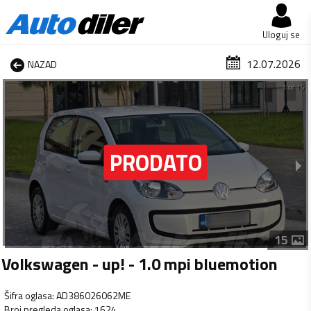
Uloguj se
12.07.2026
NAZAD
1 od 15
15
Volkswagen - up! - 1.0 mpi bluemotion
Šifra oglasa
:
AD386026062ME
Broj pregleda oglasa
:
1624