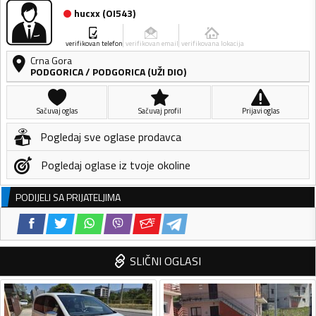
hucxx
(
OI543
)
verifikovan telefon
verifikovan email
verifikovana lokacija
Crna Gora
PODGORICA
/
PODGORICA (UŽI DIO)
Sačuvaj oglas
Sačuvaj profil
Prijavi oglas
Pogledaj sve oglase prodavca
Pogledaj oglase iz tvoje okoline
PODIJELI SA PRIJATELJIMA
SLIČNI OGLASI