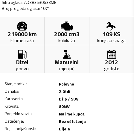
Šifra oglasa
:
AD383630633ME
Broj pregleda oglasa
:
1071
219000
km
2000
cm3
109
KS
kilometraža
kubikaža
konjska snaga
Dizel
Manuelni
2012
gorivo
mjenjač
godište
Stanje artikla
:
Polovno
Oznaka
:
2.0tdi
Karoserija
:
Džip / SUV
Kilovata
:
80
kW
Porijeklo vozila
:
Na ime kupca
Oštećenje
:
Bez oštećenja
Boja spoljašnosti
:
Bijela