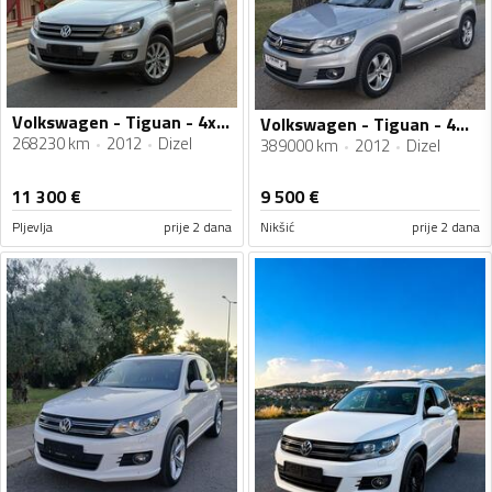
Volkswagen - Tiguan - 4x4 2.0 TDI DSG
Volkswagen - Tiguan - 4Motion
268230 km
2012
Dizel
389000 km
2012
Dizel
11 300
€
9 500
€
Pljevlja
prije 2 dana
Nikšić
prije 2 dana