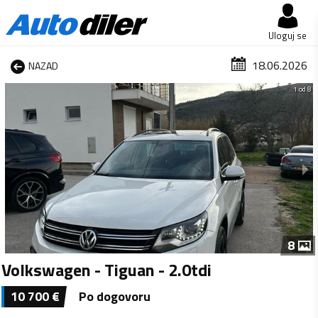
Uloguj se
18.06.2026
NAZAD
1 od 8
8
Volkswagen - Tiguan - 2.0tdi
10 700
€
Po dogovoru