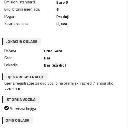
Emisioni standard
:
Euro 5
Broj brzina mjenjača
:
6
Pogon
:
Prednji
Strana volana
:
Lijeva
LOKACIJA OGLASA
Država
Crna Gora
Grad
Bar
Lokacija
Bar (uži dio)
CIJENA REGISTRACIJE
Cijena registracije za ovo vozilo na premijski razred 7 iznosi oko
276.53
€
ISTORIJA VOZILA
Servisna knjiga
OPIS OGLASA