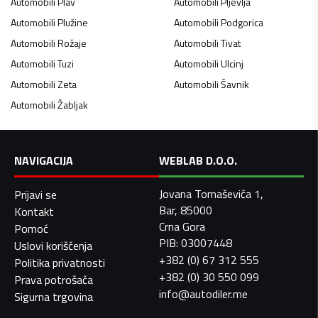
Automobili
Plav
Automobili
Pljevlja
Automobili
Plužine
Automobili
Podgorica
Automobili
Rožaje
Automobili
Tivat
Automobili
Tuzi
Automobili
Ulcinj
Automobili
Zeta
Automobili
Šavnik
Automobili
Žabljak
NAVIGACIJA
WEBLAB D.O.O.
Jovana Tomaševića 1,
Prijavi se
Bar, 85000
Kontakt
Crna Gora
Pomoć
PIB: 03007448
Uslovi korišćenja
+382 (0) 67 312 555
Politika privatnosti
+382 (0) 30 550 099
Prava potrošača
info@autodiler.me
Sigurna trgovina