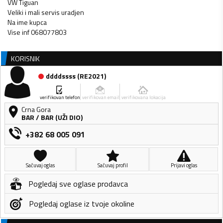
VW Tiguan
Veliki i mali servis uradjen
Na ime kupca
Vise inf 068077803
KORISNIK
ddddssss
(
RE2021
)
verifikovan telefon
verifikovan email
verifikovana lokacija
Crna Gora
BAR
/
BAR (UŽI DIO)
+382 68 005 091
Sačuvaj oglas
Sačuvaj profil
Prijavi oglas
Pogledaj sve oglase prodavca
Pogledaj oglase iz tvoje okoline