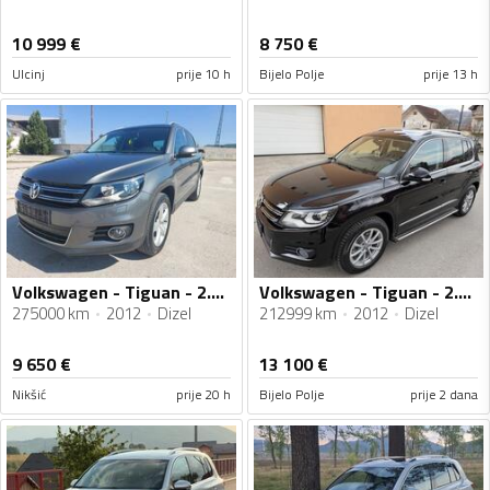
10 999
€
8 750
€
Ulcinj
prije 10 h
Bijelo Polje
prije 13 h
Volkswagen - Tiguan - 2.0tdi
Volkswagen - Tiguan - 2.0TDi
275000 km
2012
Dizel
212999 km
2012
Dizel
9 650
€
13 100
€
Nikšić
prije 20 h
Bijelo Polje
prije 2 dana