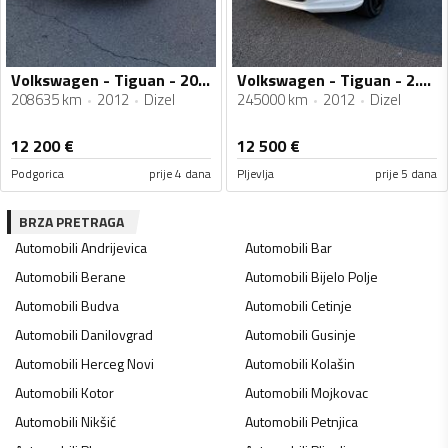
Volkswagen - Tiguan - 20Tdi
Volkswagen - Tiguan - 2.0 TDI R Line
208635 km
2012
Dizel
245000 km
2012
Dizel
12 200
€
12 500
€
Podgorica
prije 4 dana
Pljevlja
prije 5 dana
BRZA PRETRAGA
Automobili
Andrijevica
Automobili
Bar
Automobili
Berane
Automobili
Bijelo Polje
Automobili
Budva
Automobili
Cetinje
Automobili
Danilovgrad
Automobili
Gusinje
Automobili
Herceg Novi
Automobili
Kolašin
Automobili
Kotor
Automobili
Mojkovac
Automobili
Nikšić
Automobili
Petnjica