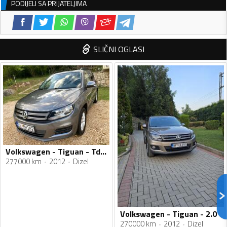
PODIJELI SA PRIJATELJIMA
SLIČNI OGLASI
Volkswagen - Tiguan - Tdi bluemotion
277000 km
2012
Dizel
Volkswagen - Tiguan - 2.0
270000 km
2012
Dizel