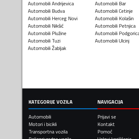
Automobili
Andrijevica
Automobili
Bar
Automobili
Budva
Automobili
Cetinje
Automobili
Herceg Novi
Automobili
Kolašin
Automobili
Nikšić
Automobili
Petnjica
Automobili
Plužine
Automobili
Podgoric
Automobili
Tuzi
Automobili
Ulcinj
Automobili
Žabljak
KATEGORIJE VOZILA
NAVIGACIJA
Automobili
Prijavi se
Motori i bicikli
Kontakt
Transportna vozila
Pomoć
Poljoprivredna vozila
Uslovi korišćenja