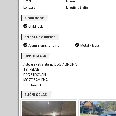
Grad
Nikšić
Lokacija
Nikšić (uži dio)
SIGURNOST
Child lock
DODATNA OPREMA
Aluminijumske felne
Metalik boja
OPIS OGLASA
Auto u ekstra stanju,DSG 7 BRZINA
18" FELNE
REGISTROVAN
MOZE ZAMJENA
069 144 010
SLIČNI OGLASI