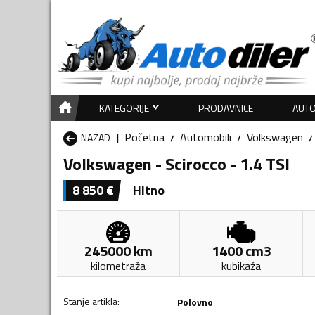
KATEGORIJE
PRODAVNICE
AUTO
Početna
Automobili
Volkswagen
NAZAD
Volkswagen - Scirocco - 1.4 TSI
8 850
€
Hitno
245000
km
1400
cm3
kilometraža
kubikaža
Stanje artikla
:
Polovno