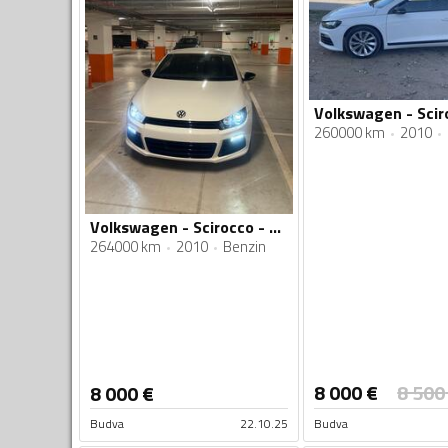
260000 km
2010
Volkswagen - Scirocco - 1.4tsi
264000 km
2010
Benzin
8 000
€
8 500
8 000
€
Budva
22.10.25
Budva