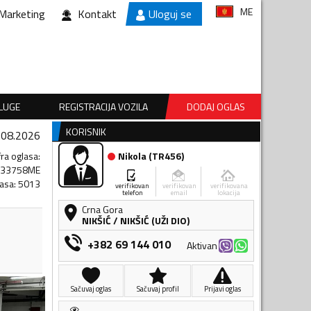
ME
Marketing
Kontakt
Uloguj se
SLUGE
REGISTRACIJA VOZILA
DODAJ OGLAS
KORISNIK
.08.2026
fra oglasa
:
Nikola
(
TR456
)
633758ME
lasa
:
5013
verifikovan
verifikovan
verifikovana
telefon
email
lokacija
Crna Gora
NIKŠIĆ
/
NIKŠIĆ (UŽI DIO)
+382 69 144 010
Aktivan
Sačuvaj oglas
Sačuvaj profil
Prijavi oglas