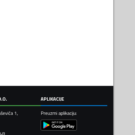
.O.
APLIKACIJE
ševića 1,
Preuzmi aplikaciju
:
448