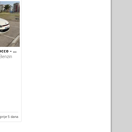
Volkswagen - Scirocco - 2.0 TSI
Benzin
prije 5 dana