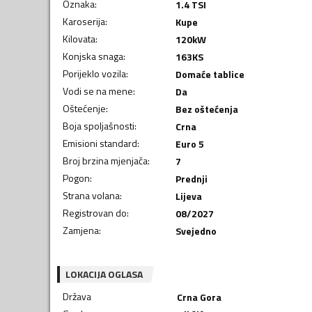
Oznaka
:
1.4 TSI
Karoserija
:
Kupe
Kilovata
:
120
kW
Konjska snaga
:
163
KS
Porijeklo vozila
:
Domaće tablice
Vodi se na mene
:
Da
Oštećenje
:
Bez oštećenja
Boja spoljašnosti
:
Crna
Emisioni standard
:
Euro 5
Broj brzina mjenjača
:
7
Pogon
:
Prednji
Strana volana
:
Lijeva
Registrovan do
:
08/2027
Zamjena
:
Svejedno
LOKACIJA OGLASA
Država
Crna Gora