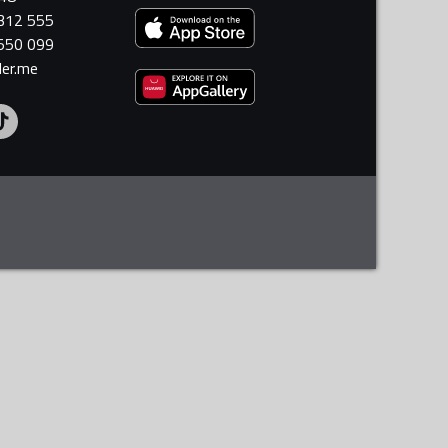
 312 555
 550 099
ler.me