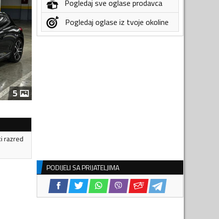
Pogledaj sve oglase prodavca
Pogledaj oglase iz tvoje okoline
5
ki razred
PODIJELI SA PRIJATELJIMA