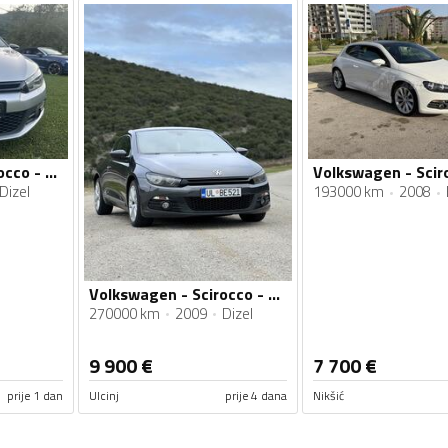
Volkswagen - Scirocco - 2.0TDI
Dizel
193000 km
2008
Volkswagen - Scirocco - 2.0
270000 km
2009
Dizel
9 900
€
7 700
€
prije 1 dan
Ulcinj
prije 4 dana
Nikšić