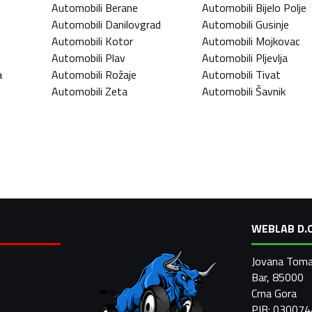
Automobili
Berane
Automobili
Bijelo Polje
Automobili
Danilovgrad
Automobili
Gusinje
Automobili
Kotor
Automobili
Mojkovac
Automobili
Plav
Automobili
Pljevlja
a
Automobili
Rožaje
Automobili
Tivat
Automobili
Zeta
Automobili
Šavnik
WEBLAB D.O
Jovana Toma
Bar, 85000
Crna Gora
PIB: 03007