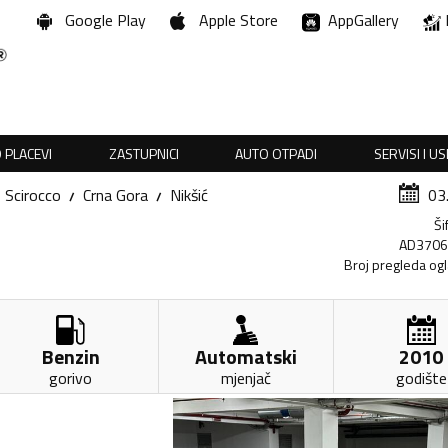
Google Play
Apple Store
AppGallery
 PLACEVI
ZASTUPNICI
AUTO OTPADI
SERVISI I U
Scirocco
Crna Gora
Nikšić
03
Ši
AD370
Broj pregleda og
Benzin
Automatski
2010
gorivo
mjenjač
godište