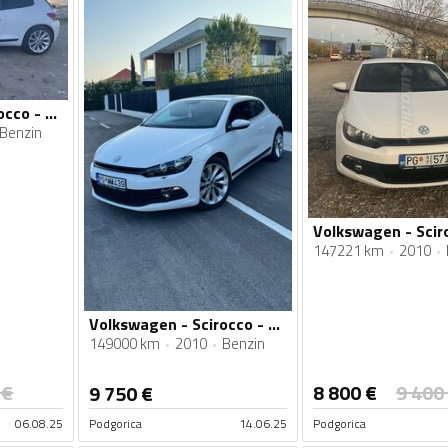
Volkswagen - Scirocco - 1.4 TSI
Benzin
147221 km
2010
Volkswagen - Scirocco - 1.4 TSI
149000 km
2010
Benzin
€
8 800
€
9 400
9 750
€
06.08.25
Podgorica
14.06.25
Podgorica