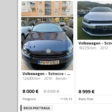
182250 km
2012
Volkswagen - Scirocco - 1.4 TSI
124000 km
2010
Benzin
8 000
€
8 200
€
8 999
€
Podgorica
11.05.23
Bijelo Polje
BRZA PRETRAGA