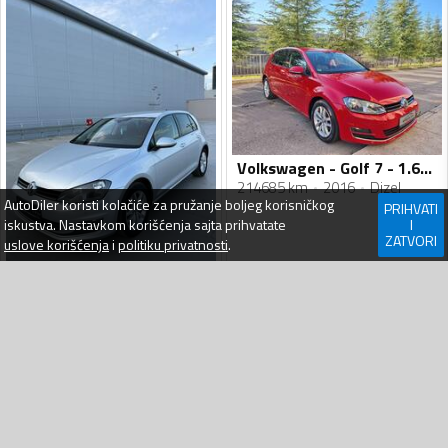
Volkswagen - Golf 7 - 1.6tdi 81kw
214685 km
2016
Dizel
AutoDiler
koristi kolačiće za pružanje boljeg korisničkog
PRIHVATI
iskustva. Nastavkom korišćenja sajta prihvatate
I
ZATVORI
uslove korišćenja
i
politiku privatnosti
.
Volkswagen - Golf 7 - 2.0 TDI ALLSTAR
246568 km
2016
Dizel
10 800
€
11 400
€
Podgorica
prije 2 dana
Podgorica
prije 2 dana