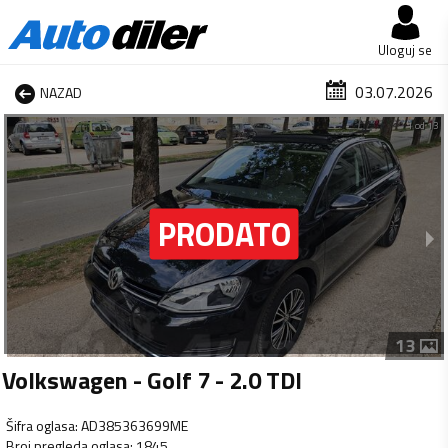
Uloguj se
03.07.2026
NAZAD
1 od 13
13
Volkswagen - Golf 7 - 2.0 TDI
Šifra oglasa
:
AD385363699ME
Broj pregleda oglasa
:
1845