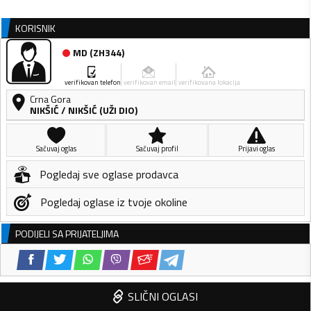
KORISNIK
MD
(
ZH344
)
verifikovan telefon
verifikovan email
verifikovana lokacija
Crna Gora
NIKŠIĆ
/
NIKŠIĆ (UŽI DIO)
Sačuvaj oglas
Sačuvaj profil
Prijavi oglas
Pogledaj sve oglase prodavca
Pogledaj oglase iz tvoje okoline
PODIJELI SA PRIJATELJIMA
SLIČNI OGLASI