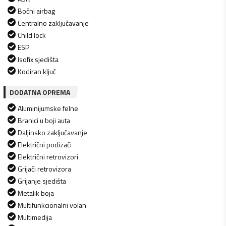
Bočni airbag
Centralno zaključavanje
Child lock
ESP
Isofix sjedišta
Kodiran ključ
DODATNA OPREMA
Aluminijumske felne
Branici u boji auta
Daljinsko zaključavanje
Električni podizači
Električni retrovizori
Grijači retrovizora
Grijanje sjedišta
Metalik boja
Multifunkcionalni volan
Multimedija