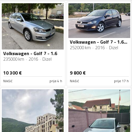
Volkswagen - Golf 7 - 1.6tdi 81kw
252000 km
2016
Dizel
Volkswagen - Golf 7 - 1.6
235000 km
2016
Dizel
10 300
€
9 800
€
Nikšić
prije 4 h
Nikšić
prije 17 h