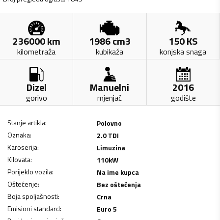
236000
km
1986
cm3
150
KS
kilometraža
kubikaža
konjska snaga
Dizel
Manuelni
2016
gorivo
mjenjač
godište
Stanje artikla
:
Polovno
Oznaka
:
2.0 TDI
Karoserija
:
Limuzina
Kilovata
:
110
kW
Porijeklo vozila
:
Na ime kupca
Oštećenje
:
Bez oštećenja
Boja spoljašnosti
:
Crna
Emisioni standard
:
Euro 5