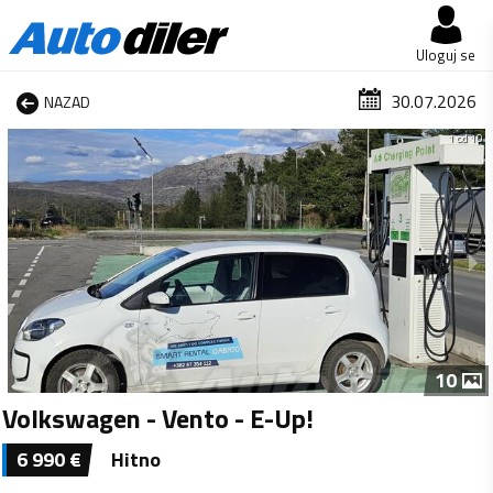
Uloguj se
30.07.2026
NAZAD
1 od 10
10
Volkswagen - Vento - E-Up!
6 990
€
Hitno