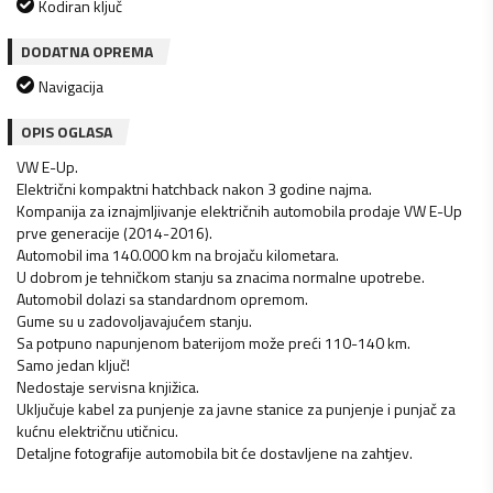
Kodiran ključ
DODATNA OPREMA
Navigacija
OPIS OGLASA
VW E-Up.
Električni kompaktni hatchback nakon 3 godine najma.
Kompanija za iznajmljivanje električnih automobila prodaje VW E-Up
prve generacije (2014-2016).
Automobil ima 140.000 km na brojaču kilometara.
U dobrom je tehničkom stanju sa znacima normalne upotrebe.
Automobil dolazi sa standardnom opremom.
Gume su u zadovoljavajućem stanju.
Sa potpuno napunjenom baterijom može preći 110-140 km.
Samo jedan ključ!
Nedostaje servisna knjižica.
Uključuje kabel za punjenje za javne stanice za punjenje i punjač za
kućnu električnu utičnicu.
Detaljne fotografije automobila bit će dostavljene na zahtjev.