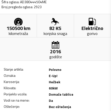
Šifra oglasa
:
AD380444504ME
Broj pregleda oglasa
:
2923
150500
km
82
KS
Električno
kilometraža
konjska snaga
gorivo
2016
godište
Stanje artikla
:
Polovno
Oznaka
:
E-Up!
Karoserija
:
Hečbek
Kilovata
:
60
kW
Porijeklo vozila
:
Domaće tablice
Vodi se na mene
:
Da
Oštećenje
:
Bez oštećenja