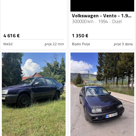
Volkswagen - Vento - 1.9TD
300000 km
1994
Dizel
4 616
€
1 350
€
Nikšić
prije 22 min
Bijelo Polje
prije 3 dana