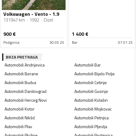
Volkswagen - Vento - 1.9
131947 km
1992
Dizel
900
€
1 400
€
Podgorica
30.05.25
Bar
07.01.25
BRZA PRETRAGA
Automobili
Andrijevica
Automobili
Bar
Automobili
Berane
Automobili
Bijelo Polje
Automobili
Budva
Automobili
Cetinje
Automobili
Danilovgrad
Automobili
Gusinje
Automobili
Herceg Novi
Automobili
Kolašin
Automobili
Kotor
Automobili
Mojkovac
Automobili
Nikšić
Automobili
Petnjica
Automobili
Plav
Automobili
Pljevlja
Automobili
Plužine
Automobili
Podgorica