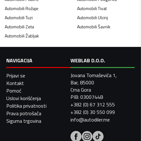
Automobili
Rožaje
Automobili
Tivat
Automobili
Tuzi
Automobili
Ulcinj
Automobili
Zeta
Automobili
Šavnik
Automobili
Žabljak
NAVIGACIJA
WEBLAB D.O.O.
Jovana Tomaševića 1,
Prijavi se
Bar, 85000
Kontakt
Crna Gora
Pomoć
PIB: 03007448
Uslovi korišćenja
+382 (0) 67 312 555
Politika privatnosti
+382 (0) 30 550 099
Prava potrošača
info@autodiler.me
Sigurna trgovina