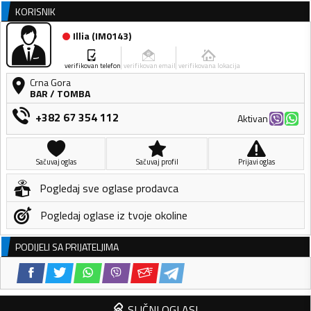
KORISNIK
Illia
(
IM0143
)
verifikovan telefon
verifikovan email
verifikovana lokacija
Crna Gora
BAR
/
TOMBA
+382 67 354 112
Aktivan
Sačuvaj oglas
Sačuvaj profil
Prijavi oglas
Pogledaj sve oglase prodavca
Pogledaj oglase iz tvoje okoline
PODIJELI SA PRIJATELJIMA
SLIČNI OGLASI