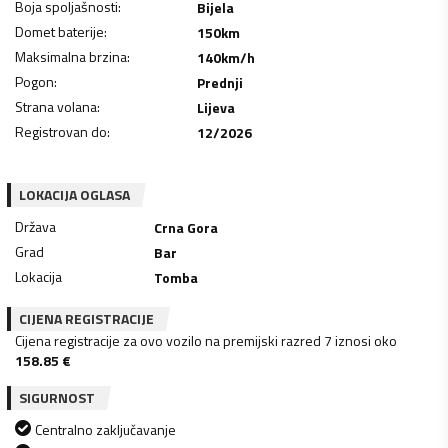
Boja spoljašnosti
:
Bijela
Domet baterije
:
150
km
Maksimalna brzina
:
140
km/h
Pogon
:
Prednji
Strana volana
:
Lijeva
Registrovan do
:
12/2026
LOKACIJA OGLASA
Država
Crna Gora
Grad
Bar
Lokacija
Tomba
CIJENA REGISTRACIJE
Cijena registracije za ovo vozilo na premijski razred 7 iznosi oko
158.85
€
SIGURNOST
Centralno zaključavanje