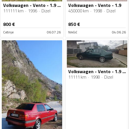
Volkswagen - Vento - 1.9 Td
Volkswagen - Vento - 1.9
111111 km
1996
Dizel
450000 km
1998
Dizel
800
€
850
€
Cetinje
06.07.26
Nikšić
04.06.26
Volkswagen - Vento - 1.9 TDI
11111 km
1998
Dizel