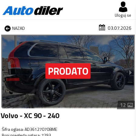
Uloguj se
03.07.2026
NAZAD
1 od 12
12
Volvo - XC 90 - 240
Šifra oglasa
:
AD361270708ME
Broj pregleda oglasa
:
7293