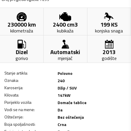
230000
km
2400
cm3
199
KS
kilometraža
kubikaža
konjska snaga
Dizel
Automatski
2013
gorivo
mjenjač
godište
Stanje artikla
:
Polovno
Oznaka
:
240
Karoserija
:
Džip / SUV
Kilovata
:
147
kW
Porijeklo vozila
:
Domaće tablice
Vodi se na mene
:
Da
Oštećenje
:
Bez oštećenja
Boja spoljašnosti
:
Crna