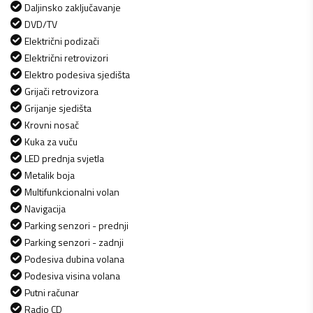
Daljinsko zaključavanje
DVD/TV
Električni podizači
Električni retrovizori
Elektro podesiva sjedišta
Grijači retrovizora
Grijanje sjedišta
Krovni nosač
Kuka za vuču
LED prednja svjetla
Metalik boja
Multifunkcionalni volan
Navigacija
Parking senzori - prednji
Parking senzori - zadnji
Podesiva dubina volana
Podesiva visina volana
Putni računar
Radio CD