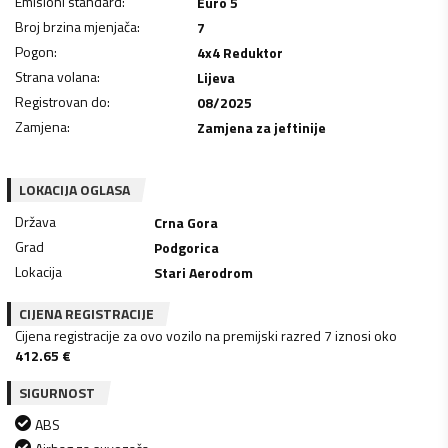
Emisioni standard
:
Euro 5
Broj brzina mjenjača
:
7
Pogon
:
4x4 Reduktor
Strana volana
:
Lijeva
Registrovan do
:
08/2025
Zamjena
:
Zamjena za jeftinije
LOKACIJA OGLASA
Država
Crna Gora
Grad
Podgorica
Lokacija
Stari Aerodrom
CIJENA REGISTRACIJE
Cijena registracije za ovo vozilo na premijski razred 7 iznosi oko
412.65
€
SIGURNOST
ABS