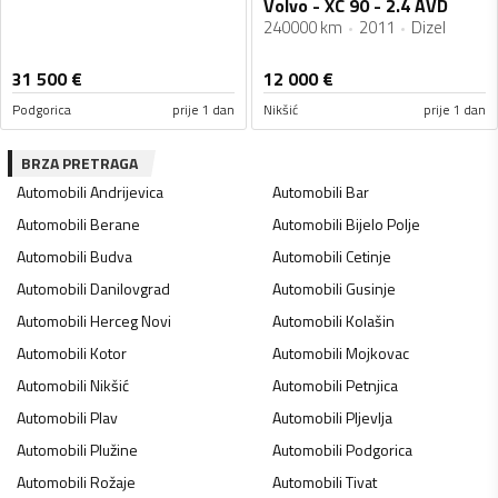
Volvo - XC 90 - 2.4 AVD
240000 km
2011
Dizel
31 500
€
12 000
€
Podgorica
prije 1 dan
Nikšić
prije 1 dan
BRZA PRETRAGA
Automobili
Andrijevica
Automobili
Bar
Automobili
Berane
Automobili
Bijelo Polje
Automobili
Budva
Automobili
Cetinje
Automobili
Danilovgrad
Automobili
Gusinje
Automobili
Herceg Novi
Automobili
Kolašin
Automobili
Kotor
Automobili
Mojkovac
Automobili
Nikšić
Automobili
Petnjica
Automobili
Plav
Automobili
Pljevlja
Automobili
Plužine
Automobili
Podgorica
Automobili
Rožaje
Automobili
Tivat