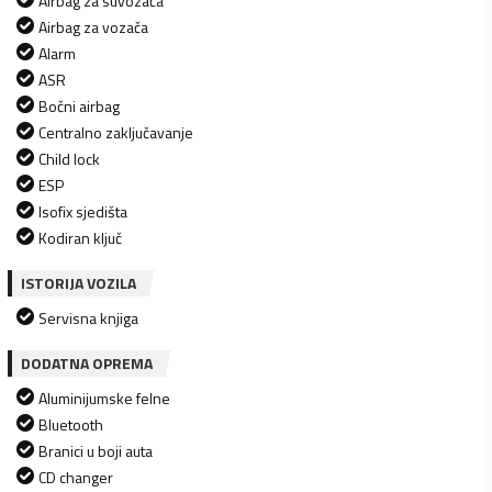
Airbag za suvozača
Airbag za vozača
Alarm
ASR
Bočni airbag
Centralno zaključavanje
Child lock
ESP
Isofix sjedišta
Kodiran ključ
ISTORIJA VOZILA
Servisna knjiga
DODATNA OPREMA
Aluminijumske felne
Bluetooth
Branici u boji auta
CD changer