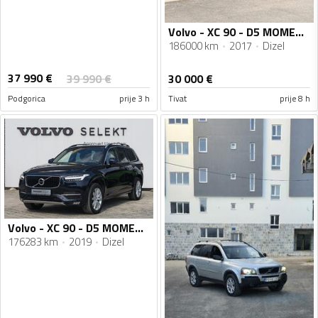
Volvo - XC 90 - D5 MOMENTUM
186000 km
2017
Dizel
37 990
€
39 990
€
30 000
€
Podgorica
prije 3 h
Tivat
prije 8 h
Volvo - XC 90 - D5 MOMENTUM AWD
176283 km
2019
Dizel