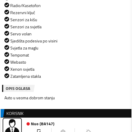
Radio/Kasetofon
Rezervni ključ
Senzori za kišu
Senzori za svjetla
Servo volan
Sjedišta podesiva po visini
Svjetla za maglu
Tempomat
Webasto
Xenon svjetla
Zatamljena stakla
OPIS OGLASA
Auto u veoma dobrom stanju
KORISNIK
Nuo
(
BA147
)