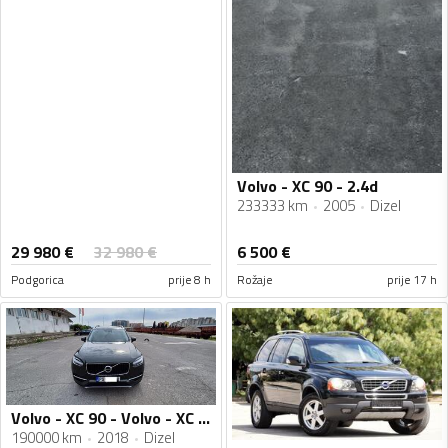
Volvo - XC 90 - 2.4d
233333 km
2005
Dizel
29 980
€
32 980
€
6 500
€
Podgorica
prije 8 h
Rožaje
prije 17 h
Volvo - XC 90 - Volvo - XC 90 - 2.0 D5 AWD
190000 km
2018
Dizel