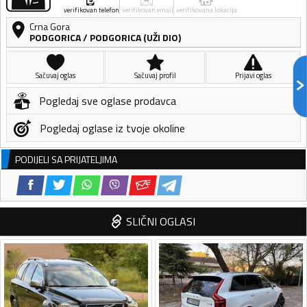
verifikovan telefon
verifikovan email
verifikovana lokacija
Crna Gora
PODGORICA
/
PODGORICA (UŽI DIO)
Sačuvaj oglas
Sačuvaj profil
Prijavi oglas
Pogledaj sve oglase prodavca
Pogledaj oglase iz tvoje okoline
PODIJELI SA PRIJATELJIMA
SLIČNI OGLASI