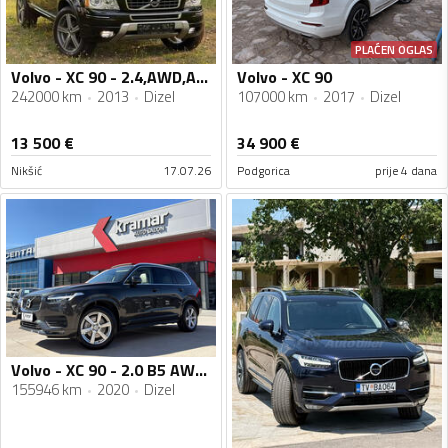
PLAĆEN OGLAS
Volvo - XC 90 - 2.4,AWD,AUTOMATIK,2013GOD.
Volvo - XC 90
242000 km
2013
Dizel
107000 km
2017
Dizel
13 500
€
34 900
€
Nikšić
17.07.26
Podgorica
prije 4 dana
Volvo - XC 90 - 2.0 B5 AWD 4x4 Automatik-Geartronic Inscription VIRTUAL COCKPIT - Full LED
155946 km
2020
Dizel