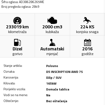
Šifra oglasa
:
AD386286265ME
Broj pregleda oglasa
:
2849
233019
km
2000
cm3
224
KS
kilometraža
kubikaža
konjska snaga
Dizel
Automatski
2016
gorivo
mjenjač
godište
Stanje artikla
:
Polovno
Oznaka
:
D5 INSCRIPTION AWD 7S
Karoserija
:
Džip / SUV
Kilovata
:
165
kW
Porijeklo vozila
:
Domaće tablice
Vodi se na mene
:
Ne
Oštećenje
:
Bez oštećenja