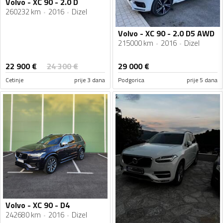
Volvo - XC 90 - 2.0 D
260232 km
2016
Dizel
Volvo - XC 90 - 2.0 D5 AWD
215000 km
2016
Dizel
22 900
€
24 300
€
29 000
€
Cetinje
prije 3 dana
Podgorica
prije 5 dana
Volvo - XC 90 - D4
242680 km
2016
Dizel