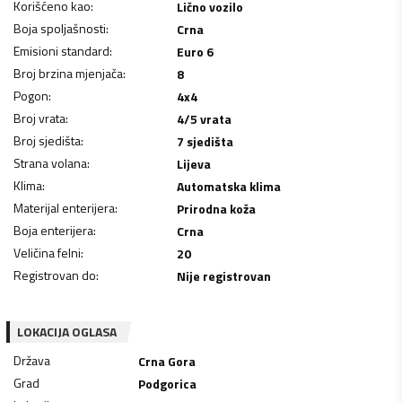
Korišćeno kao
:
Lično vozilo
Boja spoljašnosti
:
Crna
Emisioni standard
:
Euro 6
Broj brzina mjenjača
:
8
Pogon
:
4x4
Broj vrata
:
4/5 vrata
Broj sjedišta
:
7 sjedišta
Strana volana
:
Lijeva
Klima
:
Automatska klima
Materijal enterijera
:
Prirodna koža
Boja enterijera
:
Crna
Veličina felni
:
20
Registrovan do
:
Nije registrovan
LOKACIJA OGLASA
Država
Crna Gora
Grad
Podgorica