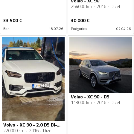
Volvo - XC 90
254000 km
2016
Dizel
33 500
€
30 000
€
Bar
18.07.26
Podgorica
07.04.26
Volvo - XC 90 - D5
118000 km
2016
Dizel
Volvo - XC 90 - 2.0 D5 BI-TURBO
220000 km
2016
Dizel