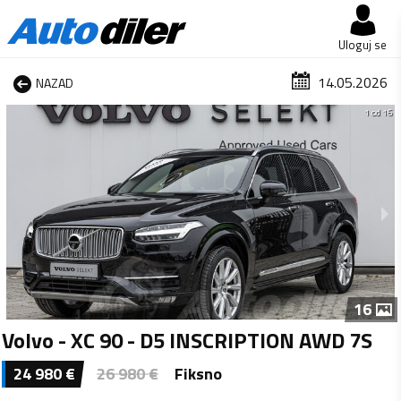
Uloguj se
14.05.2026
NAZAD
1 od 16
16
Volvo - XC 90 - D5 INSCRIPTION AWD 7S
24 980
€
26 980
€
Fiksno