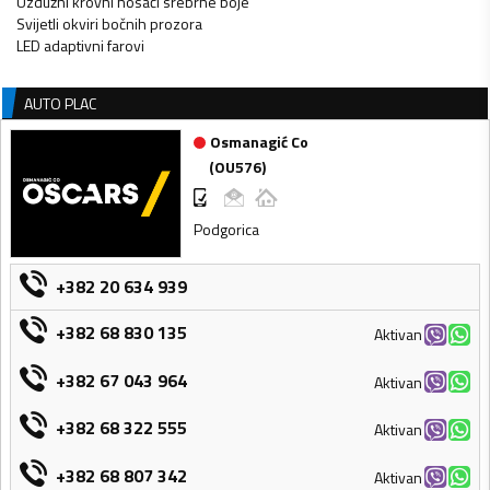
Uzdužni krovni nosači srebrne boje
Svijetli okviri bočnih prozora
LED adaptivni farovi
AUTO PLAC
Osmanagić Co
(
OU576
)
Podgorica
+382 20 634 939
+382 68 830 135
Aktivan
+382 67 043 964
Aktivan
+382 68 322 555
Aktivan
+382 68 807 342
Aktivan