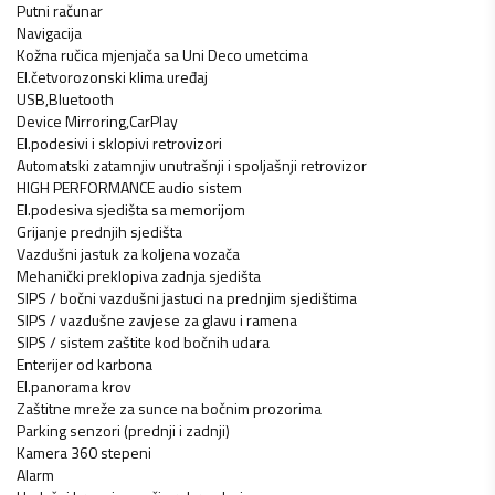
Putni računar
Navigacija
Kožna ručica mjenjača sa Uni Deco umetcima
El.četvorozonski klima uređaj
USB,Bluetooth
Device Mirroring,CarPlay
El.podesivi i sklopivi retrovizori
Automatski zatamnjiv unutrašnji i spoljašnji retrovizor
HIGH PERFORMANCE audio sistem
El.podesiva sjedišta sa memorijom
Grijanje prednjih sjedišta
Vazdušni jastuk za koljena vozača
Mehanički preklopiva zadnja sjedišta
SIPS / bočni vazdušni jastuci na prednjim sjedištima
SIPS / vazdušne zavjese za glavu i ramena
SIPS / sistem zaštite kod bočnih udara
Enterijer od karbona
El.panorama krov
Zaštitne mreže za sunce na bočnim prozorima
Parking senzori (prednji i zadnji)
Kamera 360 stepeni
Alarm