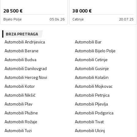
28 500
€
38 000
€
Bijelo Polje
05.04.26
Cetinje
20.07.25
BRZA PRETRAGA
Automobili
Andrijevica
Automobili
Bar
Automobili
Berane
Automobili
Bijelo Polje
Automobili
Budva
Automobili
Cetinje
Automobili
Danilovgrad
Automobili
Gusinje
Automobili
Herceg Novi
Automobili
Kolašin
Automobili
Kotor
Automobili
Mojkovac
Automobili
Nikšić
Automobili
Petnjica
Automobili
Plav
Automobili
Pljevlja
Automobili
Plužine
Automobili
Podgorica
Automobili
Rožaje
Automobili
Tivat
Automobili
Tuzi
Automobili
Ulcinj