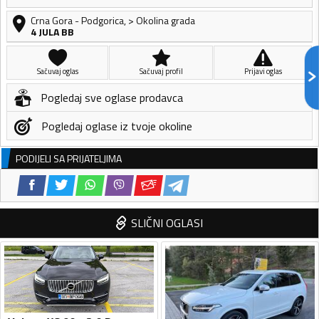
Crna Gora
-
Podgorica
,
> Okolina grada
4 JULA BB
Sačuvaj oglas
Sačuvaj profil
Prijavi oglas
Pogledaj sve oglase prodavca
Pogledaj oglase iz tvoje okoline
PODIJELI SA PRIJATELJIMA
SLIČNI OGLASI