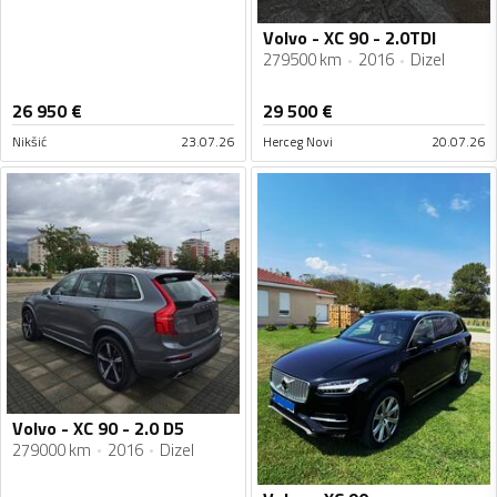
Volvo - XC 90 - 2.0TDI
279500 km
2016
Dizel
26 950
€
29 500
€
Nikšić
23.07.26
Herceg Novi
20.07.26
Volvo - XC 90 - 2.0 D5
279000 km
2016
Dizel