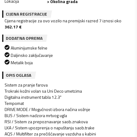
Lokacija
> Okolina grada
CIJENA REGISTRACIJE
Cijena registracije za ovo vozilo na premijski razred 7 iznosi oko
362.17
€
DODATNA OPREMA
Aluminijumske felne
Daljinsko zaključavanje
Metalik boja
OPIS OGLASA
Sistem za pranje farova
Trokraki kožni volan sa Uni Deco umetcima
Digitalna instrument tabla 12.3"
Tempomat
DRIVE MODE / Mogućnost izbora načina vožnje
BLIS / Sistem nadzora mrtvog ugla
RSI / Sistem za prepoznavanje saob.znakova
LKA / Sistem upozprenja o napuštanju saob.trake
AQS / Multifilter za prečišćavanje vazduha u kabini