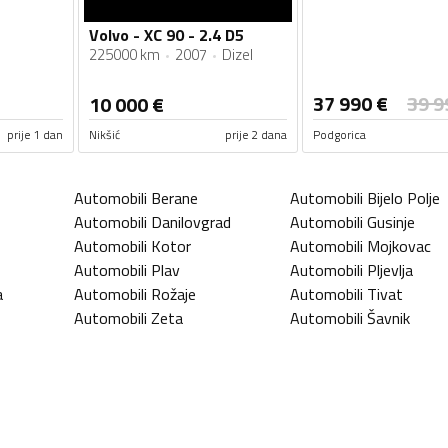
Volvo - XC 90 - 2.4 D5
225000 km
2007
Dizel
37 990
€
39 9
10 000
€
prije 1 dan
Nikšić
prije 2 dana
Podgorica
Automobili
Berane
Automobili
Bijelo Polje
Automobili
Danilovgrad
Automobili
Gusinje
Automobili
Kotor
Automobili
Mojkovac
Automobili
Plav
Automobili
Pljevlja
a
Automobili
Rožaje
Automobili
Tivat
Automobili
Zeta
Automobili
Šavnik