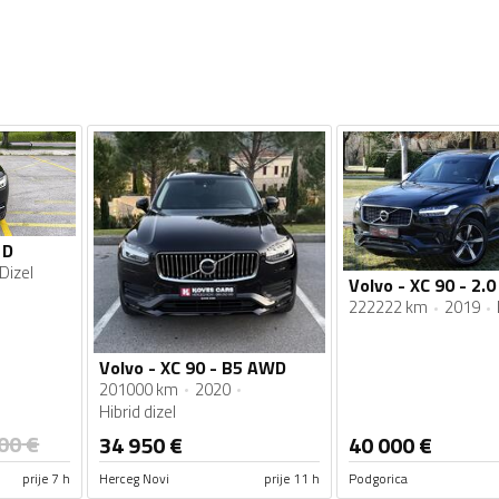
 D
Dizel
222222 km
2019
Volvo - XC 90 - B5 AWD
201000 km
2020
Hibrid dizel
00
€
34 950
€
40 000
€
prije 7 h
Herceg Novi
prije 11 h
Podgorica