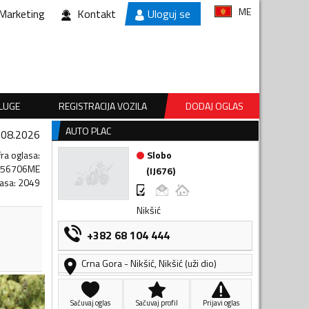
ME
Marketing
Kontakt
Uloguj se
SLUGE
REGISTRACIJA VOZILA
DODAJ OGLAS
AUTO PLAC
.08.2026
fra oglasa
:
Slobo
056706ME
(
IJ676
)
lasa
:
2049
Nikšić
+382 68 104 444
Crna Gora
-
Nikšić
,
Nikšić (uži dio)
Sačuvaj oglas
Sačuvaj profil
Prijavi oglas