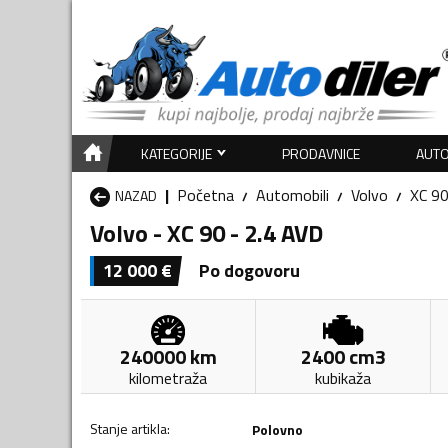
KATEGORIJE
PRODAVNICE
AUTO
Početna
Automobili
Volvo
XC 9
NAZAD
Volvo - XC 90 - 2.4 AVD
12 000
€
Po dogovoru
240000
km
2400
cm3
kilometraža
kubikaža
Stanje artikla
:
Polovno