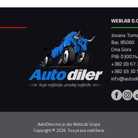
WEBLAB D.O
Jovana Toma
Bar, 85000
Crna Gora
PIB: 03007
+382 (0) 67
+382 (0) 30
info@autodi
AutoDiler.me je dio
WebLab Grupe
Copyright
©
2026. Sva prava zadržana.