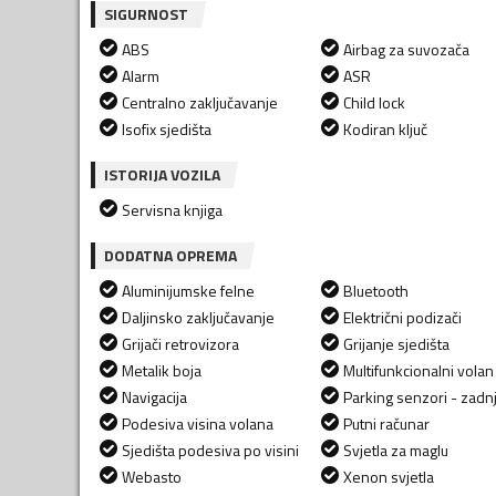
SIGURNOST
ABS
Airbag za suvozača
Alarm
ASR
Centralno zaključavanje
Child lock
Isofix sjedišta
Kodiran ključ
ISTORIJA VOZILA
Servisna knjiga
DODATNA OPREMA
Aluminijumske felne
Bluetooth
Daljinsko zaključavanje
Električni podizači
Grijači retrovizora
Grijanje sjedišta
Metalik boja
Multifunkcionalni volan
Navigacija
Parking senzori - zadnj
Podesiva visina volana
Putni računar
Sjedišta podesiva po visini
Svjetla za maglu
Webasto
Xenon svjetla