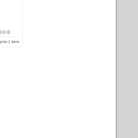
90
€
prije 2 dana