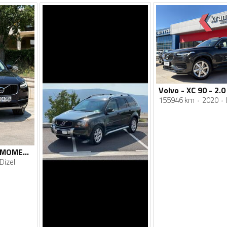
155946 km
2020
Volvo - XC 90 - D5 MOMENTUM
Dizel