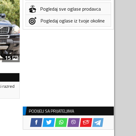
Pogledaj sve oglase prodavca
Pogledaj oglase iz tvoje okoline
15
ki razred
PODIJELI SA PRIJATELJIMA