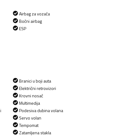
Airbag za vozača
Bočni airbag
ESP
Branici u boji auta
Električni retrovizori
Krovni nosač
Multimedija
i
Podesiva dubina volana
Servo volan
Tempomat
Zatamljena stakla