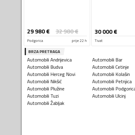
29 980
€
32 980
€
30 000
€
Podgorica
prije 22 h
Tivat
BRZA PRETRAGA
Automobili
Andrijevica
Automobili
Bar
Automobili
Budva
Automobili
Cetinje
Automobili
Herceg Novi
Automobili
Kolašin
Automobili
Nikšić
Automobili
Petnjica
Automobili
Plužine
Automobili
Podgoric
Automobili
Tuzi
Automobili
Ulcinj
Automobili
Žabljak