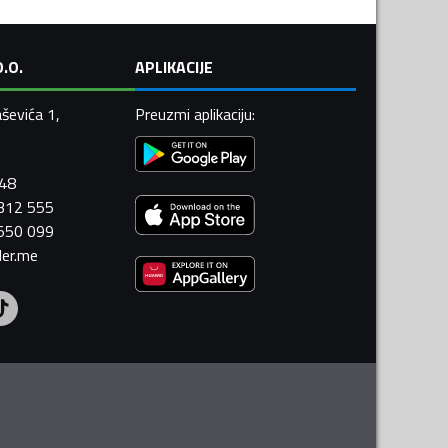
.O.
APLIKACIJE
ševića 1,
Preuzmi aplikaciju
:
448
 312 555
 550 099
ler.me