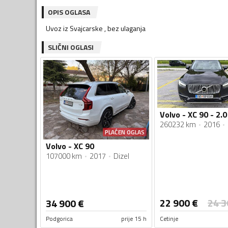
OPIS OGLASA
Uvoz iz Svajcarske , bez ulaganja
SLIČNI OGLASI
Volvo - XC 90 - 2.0
260232 km
2016
PLAĆEN OGLAS
Volvo - XC 90
107000 km
2017
Dizel
22 900
€
24 3
34 900
€
Podgorica
prije 15 h
Cetinje