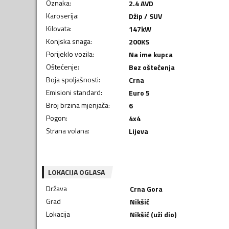
Oznaka
:
2.4 AVD
Karoserija
:
Džip / SUV
Kilovata
:
147
kW
Konjska snaga
:
200
KS
Porijeklo vozila
:
Na ime kupca
Oštećenje
:
Bez oštećenja
Boja spoljašnosti
:
Crna
Emisioni standard
:
Euro 5
Broj brzina mjenjača
:
6
Pogon
:
4x4
Strana volana
:
Lijeva
LOKACIJA OGLASA
Država
Crna Gora
Grad
Nikšić
Lokacija
Nikšić (uži dio)