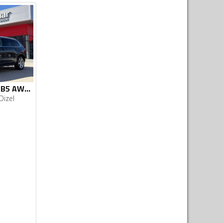
Volvo - XC 90 - 2.0 B5 AWD 4x4 Automatik-Geartronic Inscription VIRTUAL COCKPIT - Full LED
Dizel