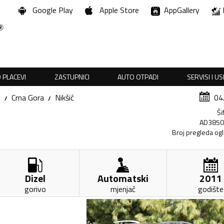
Google Play
Apple Store
AppGallery
 PLACEVI
ZASTUPNICI
AUTO OTPADI
SERVISI I U
0
Crna Gora
Nikšić
04
Ši
AD385
Broj pregleda og
Dizel
Automatski
2011
gorivo
mjenjač
godište