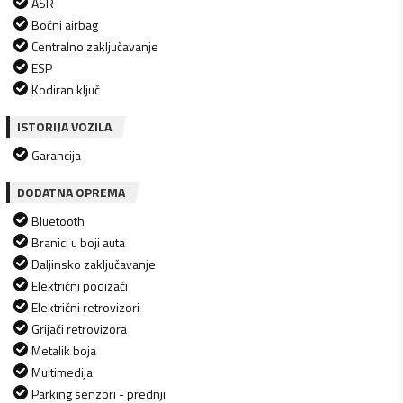
ASR
Bočni airbag
Centralno zaključavanje
ESP
Kodiran ključ
ISTORIJA VOZILA
Garancija
DODATNA OPREMA
Bluetooth
Branici u boji auta
Daljinsko zaključavanje
Električni podizači
Električni retrovizori
Grijači retrovizora
Metalik boja
Multimedija
Parking senzori - prednji