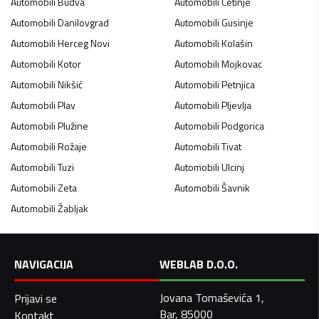
Automobili
Budva
Automobili
Cetinje
Automobili
Danilovgrad
Automobili
Gusinje
Automobili
Herceg Novi
Automobili
Kolašin
Automobili
Kotor
Automobili
Mojkovac
Automobili
Nikšić
Automobili
Petnjica
Automobili
Plav
Automobili
Pljevlja
Automobili
Plužine
Automobili
Podgorica
Automobili
Rožaje
Automobili
Tivat
Automobili
Tuzi
Automobili
Ulcinj
Automobili
Zeta
Automobili
Šavnik
Automobili
Žabljak
NAVIGACIJA
WEBLAB D.O.O.
Jovana Tomaševića 1,
Prijavi se
Bar, 85000
Kontakt