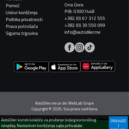
Crna Gora
Pomoć
PIB: 03007448
Uslovi korišćenja
+382 (0) 67 312 555
Politika privatnosti
+382 (0) 30 550 099
Prava potrošača
info@autodiler.me
Sigurna trgovina
AutoDiler.me je dio
WebLab Grupe
Copyright
©
2026. Sva prava zadržana.
AutoDiler
koristi kolačiće za pružanje boljeg korisničkog
PRIHVATI
iskustva. Nastavkom korišćenja sajta prihvatate
I
POZOVI PRODAVCA