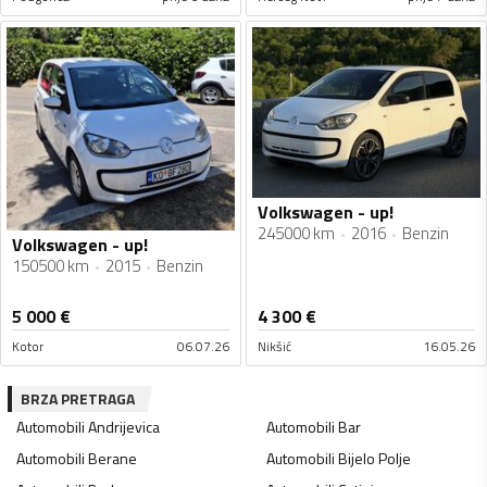
Volkswagen - up!
245000 km
2016
Benzin
Volkswagen - up!
150500 km
2015
Benzin
5 000
€
4 300
€
Kotor
06.07.26
Nikšić
16.05.26
BRZA PRETRAGA
Automobili
Andrijevica
Automobili
Bar
Automobili
Berane
Automobili
Bijelo Polje