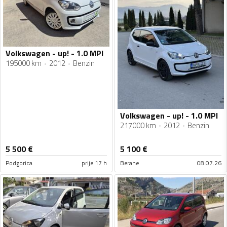
Volkswagen - up! - 1.0 MPI
195000 km
2012
Benzin
Volkswagen - up! - 1.0 MPI
217000 km
2012
Benzin
5 500
€
5 100
€
Podgorica
prije 17 h
Berane
08.07.26