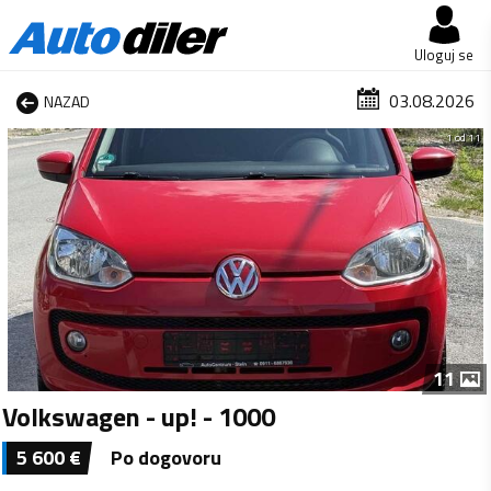
Uloguj se
03.08.2026
NAZAD
1 od 11
11
Volkswagen - up! - 1000
5 600
€
Po dogovoru