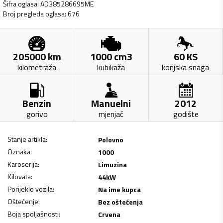
Šifra oglasa
:
AD385286695ME
Broj pregleda oglasa
:
676
205000
km
1000
cm3
60
KS
kilometraža
kubikaža
konjska snaga
Benzin
Manuelni
2012
gorivo
mjenjač
godište
Stanje artikla
:
Polovno
Oznaka
:
1000
Karoserija
:
Limuzina
Kilovata
:
44
kW
Porijeklo vozila
:
Na ime kupca
Oštećenje
:
Bez oštećenja
Boja spoljašnosti
:
Crvena