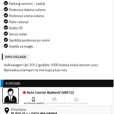
Parking senzori - zadnji
Podesiva dubina volana
Podesiva visina volana
Putni računar
Radio CD
Servo volan
Sjedišta podesiva po visini
Svjetla za maglu
OPIS OGLASA
Volkswagen Up! 2012 godište 1000 kubika 44kw benzin uvoz
Njemacka,ocarinjen na ime kupca kao nov
KORISNIK
Auto Centar Bjeković
(
VK512
)
verifikovan telefon
verifikovan email
verifikovana lokacija
Crna Gora
PLJEVLJA
/
> OKOLINA GRADA