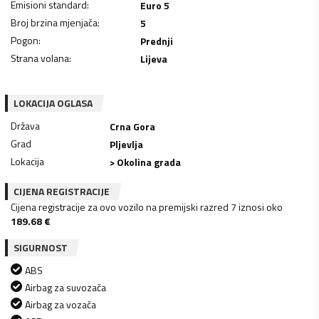
Emisioni standard
:
Euro 5
Broj brzina mjenjača
:
5
Pogon
:
Prednji
Strana volana
:
Lijeva
LOKACIJA OGLASA
Država
Crna Gora
Grad
Pljevlja
Lokacija
> Okolina grada
CIJENA REGISTRACIJE
Cijena registracije za ovo vozilo na premijski razred 7 iznosi oko
189.68
€
SIGURNOST
ABS
Airbag za suvozača
Airbag za vozača