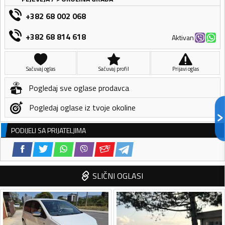
+382 68 002 068
+382 68 814 618
Aktivan
Sačuvaj oglas
Sačuvaj profil
Prijavi oglas
Pogledaj sve oglase prodavca
Pogledaj oglase iz tvoje okoline
PODIJELI SA PRIJATELJIMA
SLIČNI OGLASI