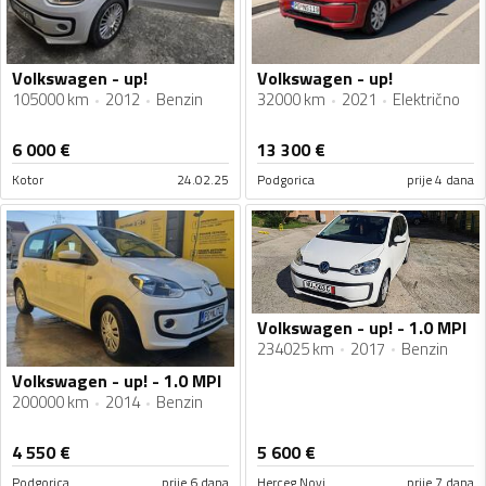
Volkswagen - up!
Volkswagen - up!
105000 km
2012
Benzin
32000 km
2021
Električno
6 000
€
13 300
€
Kotor
24.02.25
Podgorica
prije 4 dana
Volkswagen - up! - 1.0 MPI
234025 km
2017
Benzin
Volkswagen - up! - 1.0 MPI
200000 km
2014
Benzin
4 550
€
5 600
€
Podgorica
prije 6 dana
Herceg Novi
prije 7 dana