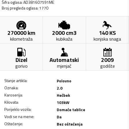
Šifra oglasa
:
AD381607591ME
Broj pregleda oglasa
:
1770
270000
km
2000
cm3
140
KS
kilometraža
kubikaža
konjska snaga
Dizel
Automatski
2009
gorivo
mjenjač
godište
Stanje artikla
:
Polovno
Oznaka
:
2.0
Karoserija
:
Hečbek
Kilovata
:
103
kW
Porijeklo vozila
:
Domaće tablice
Vodi se na mene
:
Da
Oštećenje
:
Bez oštećenja