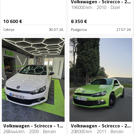
Volkswagen - Scirocco - 2.0 tdi
196000 km
2010
Dizel
10 600
€
8 350
€
Cetinje
30.07.26
Podgorica
27.07.26
Volkswagen - Scirocco - 1.4 tsi
Volkswagen - Scirocco - 2.0TSI
268444 km
2009
Benzin
208000 km
2011
Benzin