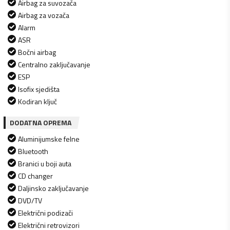
Airbag za suvozača
Airbag za vozača
Alarm
ASR
Bočni airbag
Centralno zaključavanje
ESP
Isofix sjedišta
Kodiran ključ
DODATNA OPREMA
Aluminijumske felne
Bluetooth
Branici u boji auta
CD changer
Daljinsko zaključavanje
DVD/TV
Električni podizači
Električni retrovizori