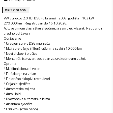
OPIS OGLASA
VW Scirocco 2.0 TDI DSG (6 brzina) 2009. godište 103 kW
270.000 km Registrovan do 16.10.2026.
Auto je u mom vlasništvu 3 godine, ja sam treći vlasnik. Redovno i
uredno održavan.
Održavanje
* Uradjen servis DSG mjenjača
* Mali servis (ulje i filteri) rađen na svakih 10.000 km
* Novi diskovi i pločice
* Mehanički ispravan, pouzdan za svakodnevnu vožnju
Oprema
* Multifunkcionalni volan
* F1 šaltanje na volan
* Električno sklopivi retrovizori
* Grijanje sjedišta
* Automatska svijetla
* Auto Hold
* Dvozonska automatska klima
* Alcantara sjedišta
* Crni krov (crno nebo)