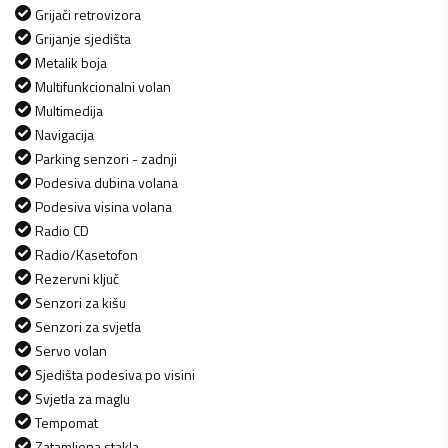
Grijači retrovizora
Grijanje sjedišta
Metalik boja
Multifunkcionalni volan
Multimedija
Navigacija
Parking senzori - zadnji
Podesiva dubina volana
Podesiva visina volana
Radio CD
Radio/Kasetofon
Rezervni ključ
Senzori za kišu
Senzori za svjetla
Servo volan
Sjedišta podesiva po visini
Svjetla za maglu
Tempomat
Zatamljena stakla