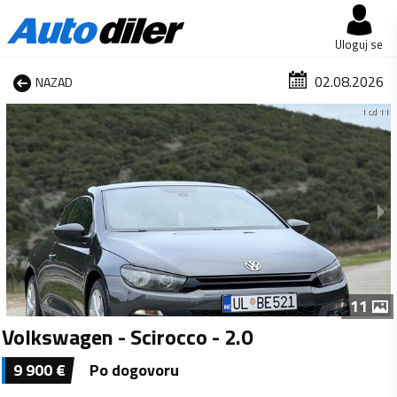
Uloguj se
02.08.2026
NAZAD
1 od 11
11
Volkswagen - Scirocco - 2.0
9 900
€
Po dogovoru