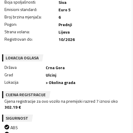
Boja spoljašnosti
:
Siva
Emisioni standard
:
Euro 5
Broj brzina mjenjača
:
6
Pogon
:
Prednji
Strana volana
:
Lijeva
Registrovan do
:
10/2026
LOKACIJA OGLASA
Država
Crna Gora
Grad
Ulcinj
Lokacija
> Okolina grada
CIJENA REGISTRACIJE
Cijena registracije za ovo vozilo na premijski razred 7 iznosi oko
302.19
€
SIGURNOST
ABS