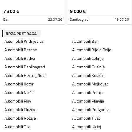
7 300
€
9 000
€
Bar
22.07.26
Danilovgrad
19.07.26
BRZA PRETRAGA
Automobili
Andrijevica
Automobili
Bar
Automobili
Berane
Automobili
Bijelo Polje
Automobili
Budva
Automobili
Cetinje
Automobili
Danilovgrad
Automobili
Gusinje
Automobili
Herceg Novi
Automobili
Kolašin
Automobili
Kotor
Automobili
Mojkovac
Automobili
Nikšić
Automobili
Petnjica
Automobili
Plav
Automobili
Pljevlja
Automobili
Plužine
Automobili
Podgorica
Automobili
Rožaje
Automobili
Tivat
Automobili
Tuzi
Automobili
Ulcinj