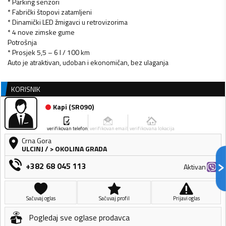
* Parking senzori
* Fabrički štopovi zatamljeni
* Dinamički LED žmigavci u retrovizorima
* 4 nove zimske gume
Potrošnja
* Prosjek 5,5 – 6 l / 100 km
Auto je atraktivan, udoban i ekonomičan, bez ulaganja
KORISNIK
Kapi
(
SR090
)
verifikovan telefon
verifikovan email
verifikovana lokacija
Crna Gora
ULCINJ
/
> OKOLINA GRADA
+382 68 045 113
Aktivan
Sačuvaj oglas
Sačuvaj profil
Prijavi oglas
Pogledaj sve oglase prodavca