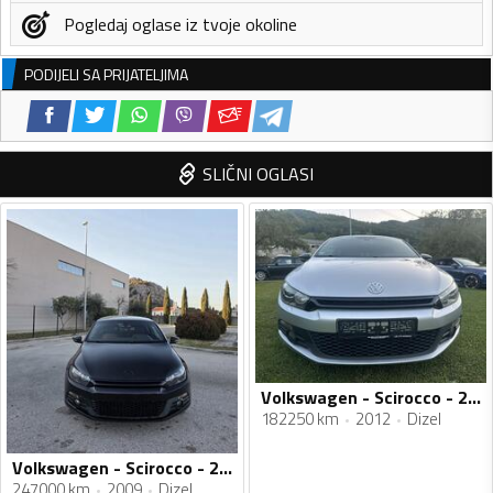
Pogledaj oglase iz tvoje okoline
PODIJELI SA PRIJATELJIMA
SLIČNI OGLASI
Volkswagen - Scirocco - 2.0TDI
182250 km
2012
Dizel
Volkswagen - Scirocco - 2.0 TDI
247000 km
2009
Dizel