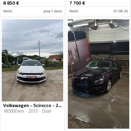
8 850
€
7 700
€
Nikšić
prije 7 dana
Nikšić
01.08.26
Volkswagen - Scirocco - 2.0 TDI.AUTOMATIK
185000 km
2013
Dizel