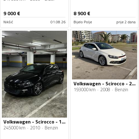
9 000
€
8 900
€
Nikšić
01.08.26
Bijelo Polje
prije 2 dana
Volkswagen - Scirocco - 2.0 TSI
193000 km
2008
Benzin
Volkswagen - Scirocco - 1.4 TSI
245000 km
2010
Benzin