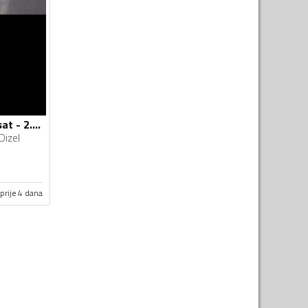
Volkswagen - Passat - 2.0 tdi 103kv
Dizel
prije 4 dana