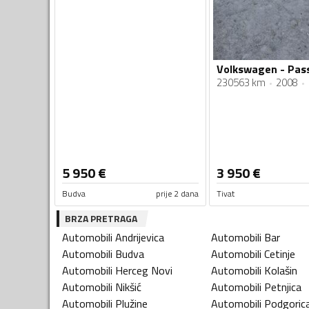
230563 km
2008
5 950
€
3 950
€
Budva
prije 2 dana
Tivat
BRZA PRETRAGA
Automobili
Andrijevica
Automobili
Bar
Automobili
Budva
Automobili
Cetinje
Automobili
Herceg Novi
Automobili
Kolašin
Automobili
Nikšić
Automobili
Petnjica
Automobili
Plužine
Automobili
Podgoric