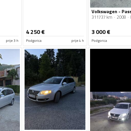
311737 km
2008
4 250
€
3 000
€
prije 3 h
Podgorica
prije 4 h
Podgorica