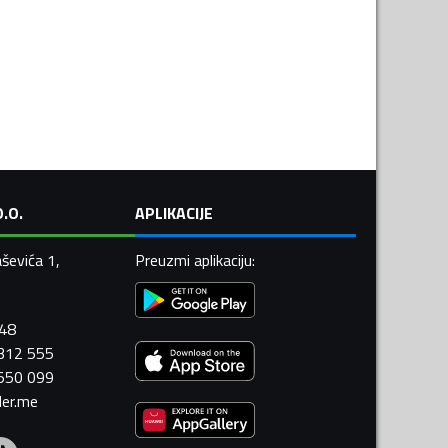
.O.
APLIKACIJE
ševića 1,
Preuzmi aplikaciju
:
448
 312 555
 550 099
ler.me