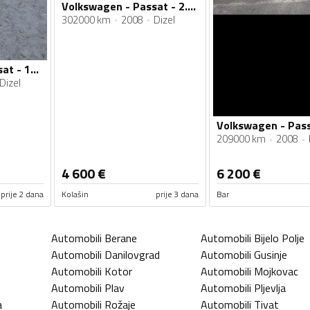
Volkswagen - Passat - 2.0 tdi
302000 km
2008
Dizel
Volkswagen - Passat - 19 TDI
Dizel
209000 km
2008
4 600
€
6 200
€
prije 2 dana
Kolašin
prije 3 dana
Bar
Automobili
Berane
Automobili
Bijelo Polje
Automobili
Danilovgrad
Automobili
Gusinje
Automobili
Kotor
Automobili
Mojkovac
Automobili
Plav
Automobili
Pljevlja
a
Automobili
Rožaje
Automobili
Tivat