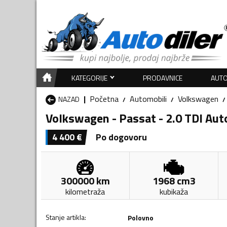
KATEGORIJE
PRODAVNICE
AUTO
Početna
Automobili
Volkswagen
NAZAD
Volkswagen - Passat - 2.0 TDI Au
4 400
€
Po dogovoru
300000
km
1968
cm3
kilometraža
kubikaža
Stanje artikla
:
Polovno