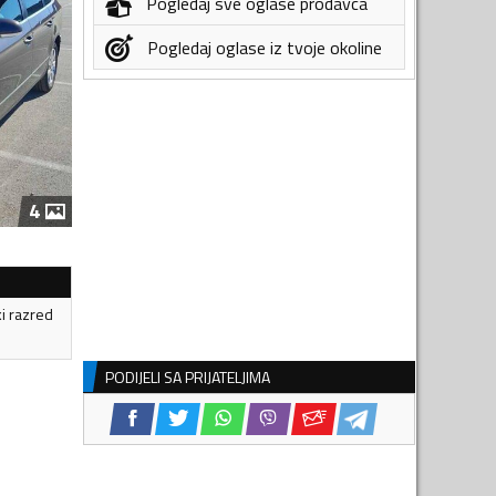
Pogledaj sve oglase prodavca
Pogledaj oglase iz tvoje okoline
4
ki razred
PODIJELI SA PRIJATELJIMA