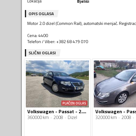
Lokacija
Bjeliši
OPIS OGLASA
Motor 2.0 dizel (Common Rail), automatski menjač. Registraci
Cena: 4400
Telefon / Viber: +382 68 479 070
SLIČNI OGLASI
PLAĆEN OGLAS
Volkswagen - Passat - 2.0 TDI
360000 km
2008
Dizel
320000 km
2008