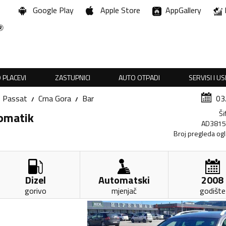
Google Play
Apple Store
AppGallery
 PLACEVI
ZASTUPNICI
AUTO OTPADI
SERVISI I U
Passat
Crna Gora
Bar
03
Ši
tomatik
AD381
Broj pregleda og
Dizel
Automatski
2008
gorivo
mjenjač
godište