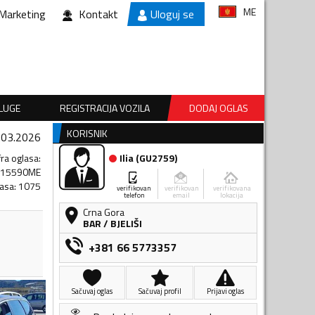
ME
Marketing
Kontakt
Uloguj se
SLUGE
REGISTRACIJA VOZILA
DODAJ OGLAS
KORISNIK
.03.2026
fra oglasa
:
Ilia
(
GU2759
)
515590ME
lasa
:
1075
verifikovan
verifikovan
verifikovana
telefon
email
lokacija
Crna Gora
BAR
/
BJELIŠI
+381 66 5773357
Sačuvaj oglas
Sačuvaj profil
Prijavi oglas