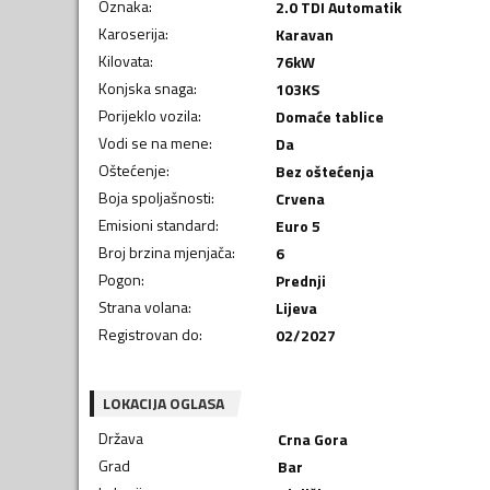
Oznaka
:
2.0 TDI Automatik
Karoserija
:
Karavan
Kilovata
:
76
kW
Konjska snaga
:
103
KS
Porijeklo vozila
:
Domaće tablice
Vodi se na mene
:
Da
Oštećenje
:
Bez oštećenja
Boja spoljašnosti
:
Crvena
Emisioni standard
:
Euro 5
Broj brzina mjenjača
:
6
Pogon
:
Prednji
Strana volana
:
Lijeva
Registrovan do
:
02/2027
LOKACIJA OGLASA
Država
Crna Gora
Grad
Bar