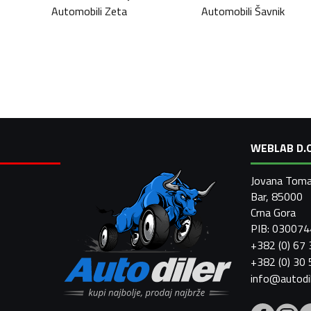
Automobili
Zeta
Automobili
Šavnik
WEBLAB D.O
Jovana Toma
Bar, 85000
Crna Gora
PIB: 03007
+382 (0) 67
+382 (0) 30
info@autodi