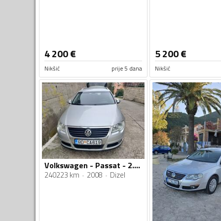
4 200
€
5 200
€
Nikšić
prije 5 dana
Nikšić
Volkswagen - Passat - 2.0 TDI
240223 km
2008
Dizel