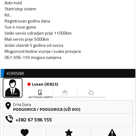
Auto hold
Start/stop sistem
Itd...
Registrovan godinu dana
Sve 4 nove gume
Veliki servis odradjen prije 11000km
Mali servis prije 5000km
Jedan vlasnik 5 godina od uvoza
Mogucnost testne voznje i svake provjere
067-596-155 moguca zamjena
KORISNIK
Luxen
(
IE823
)
verifikovan telefon
verifikovan email
verifikovana lokacija
Crna Gora
PODGORICA
/
PODGORICA (UŽI DIO)
+382 67 596 155