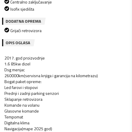
Centralno zaključavanje
Isofix sjedišta
DODATNA OPREMA
Grijači retrovizora
OPIS OGLASA
2017. god proizvodnje
1.6 85kw dizel
Dsg menjac
260000km(servisna knjiga i garancija na kilometrazu)
Bogat paket opreme:
Led farovi i stopovi
Prednji i zadnji parking senzori
Sklapanje retrovizora
Komande na volanu
Glasovne komande
Tempomat
Digitalna klima
Navigacija(mape 2025 god)