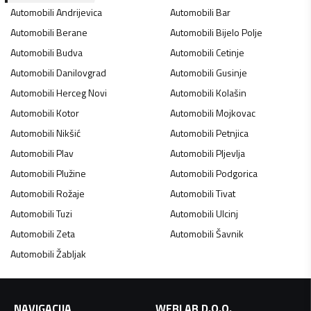
Automobili
Andrijevica
Automobili
Bar
Automobili
Berane
Automobili
Bijelo Polje
Automobili
Budva
Automobili
Cetinje
Automobili
Danilovgrad
Automobili
Gusinje
Automobili
Herceg Novi
Automobili
Kolašin
Automobili
Kotor
Automobili
Mojkovac
Automobili
Nikšić
Automobili
Petnjica
Automobili
Plav
Automobili
Pljevlja
Automobili
Plužine
Automobili
Podgorica
Automobili
Rožaje
Automobili
Tivat
Automobili
Tuzi
Automobili
Ulcinj
Automobili
Zeta
Automobili
Šavnik
Automobili
Žabljak
NAVIGACIJA
WEBLAB D.O.O.