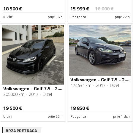
15 999
€
18 500
€
16 000
€
Nikšić
prije 16 h
Podgorica
prije 22 h
Volkswagen - Golf 7.5 - 2.0 tdi
174431 km
2017
Dizel
Volkswagen - Golf 7.5 - 2.0tdi
205000 km
2017
Dizel
19 500
€
18 850
€
Ulcinj
prije 23 h
Podgorica
prije 1 dan
BRZA PRETRAGA