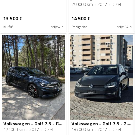
250000 km
2017
Dizel
13 500
€
14 500
€
Nikšić
prije 4 h
Podgorica
prije 14 h
Volkswagen - Golf 7.5 - GTD
Volkswagen - Golf 7.5 - 2.0TDI, VELIKI SERVIS, KAMERA, VIRTUELNA TABLA, 4X4, REGISTROVAN GOD.
171000 km
2017
Dizel
187000 km
2017
Dizel