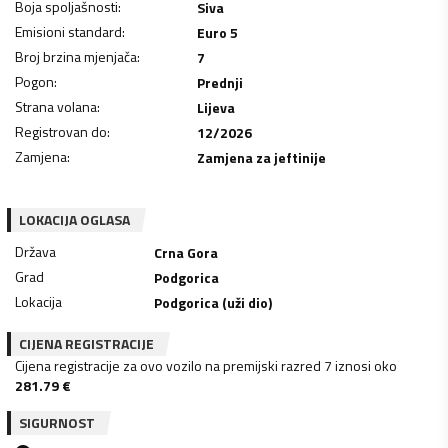
Boja spoljašnosti
:
Siva
Emisioni standard
:
Euro 5
Broj brzina mjenjača
:
7
Pogon
:
Prednji
Strana volana
:
Lijeva
Registrovan do
:
12/2026
Zamjena
:
Zamjena za jeftinije
LOKACIJA OGLASA
Država
Crna Gora
Grad
Podgorica
Lokacija
Podgorica (uži dio)
CIJENA REGISTRACIJE
Cijena registracije za ovo vozilo na premijski razred 7 iznosi oko
281.79
€
SIGURNOST