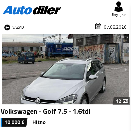
Uloguj se
07.08.2026
NAZAD
1 od 12
12
Volkswagen - Golf 7.5 - 1.6tdi
10 000
€
Hitno