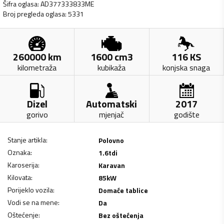
Šifra oglasa
:
AD377333833ME
Broj pregleda oglasa
:
5331
260000
km
1600
cm3
116
KS
kilometraža
kubikaža
konjska snaga
Dizel
Automatski
2017
gorivo
mjenjač
godište
Stanje artikla
:
Polovno
Oznaka
:
1.6tdi
Karoserija
:
Karavan
Kilovata
:
85
kW
Porijeklo vozila
:
Domaće tablice
Vodi se na mene
:
Da
Oštećenje
:
Bez oštećenja