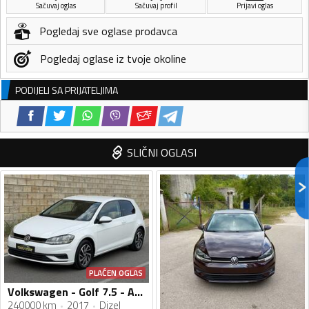
Sačuvaj oglas
Sačuvaj profil
Prijavi oglas
Pogledaj sve oglase prodavca
Pogledaj oglase iz tvoje okoline
PODIJELI SA PRIJATELJIMA
SLIČNI OGLASI
PLAĆEN OGLAS
Volkswagen - Golf 7.5 - AUTOMATIK
240000 km
2017
Dizel