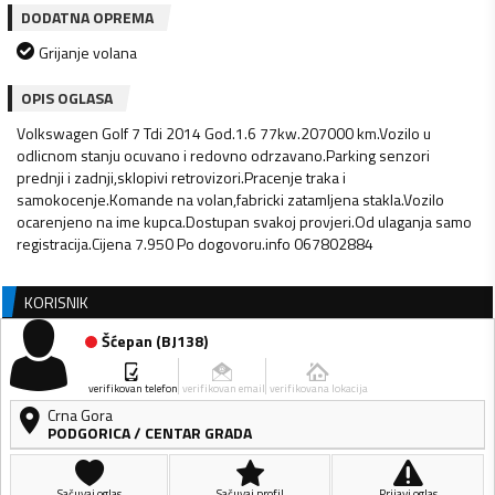
DODATNA OPREMA
Grijanje volana
OPIS OGLASA
Volkswagen Golf 7 Tdi 2014 God.1.6 77kw.207000 km.Vozilo u
odlicnom stanju ocuvano i redovno odrzavano.Parking senzori
prednji i zadnji,sklopivi retrovizori.Pracenje traka i
samokocenje.Komande na volan,fabricki zatamljena stakla.Vozilo
ocarenjeno na ime kupca.Dostupan svakoj provjeri.Od ulaganja samo
registracija.Cijena 7.950 Po dogovoru.info 067802884
KORISNIK
Šćepan
(
BJ138
)
verifikovan telefon
verifikovan email
verifikovana lokacija
Crna Gora
PODGORICA
/
CENTAR GRADA
Sačuvaj oglas
Sačuvaj profil
Prijavi oglas