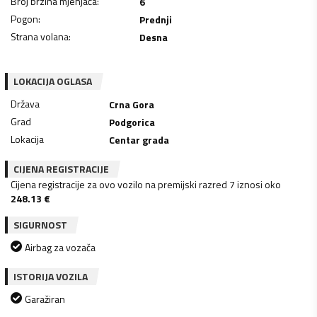
Broj brzina mjenjača
:
6
Pogon
:
Prednji
Strana volana
:
Desna
LOKACIJA OGLASA
Država
Crna Gora
Grad
Podgorica
Lokacija
Centar grada
CIJENA REGISTRACIJE
Cijena registracije za ovo vozilo na premijski razred 7 iznosi oko
248.13
€
SIGURNOST
Airbag za vozača
ISTORIJA VOZILA
Garažiran