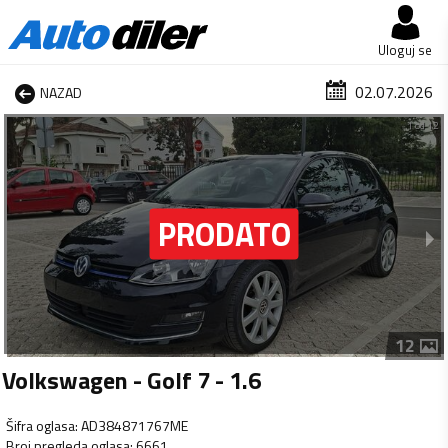
Uloguj se
02.07.2026
NAZAD
1 od 12
12
Volkswagen - Golf 7 - 1.6
Šifra oglasa
:
AD384871767ME
Broj pregleda oglasa
:
6661