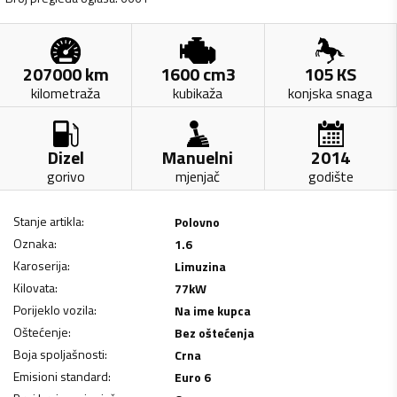
207000
km
1600
cm3
105
KS
kilometraža
kubikaža
konjska snaga
Dizel
Manuelni
2014
gorivo
mjenjač
godište
Stanje artikla
:
Polovno
Oznaka
:
1.6
Karoserija
:
Limuzina
Kilovata
:
77
kW
Porijeklo vozila
:
Na ime kupca
Oštećenje
:
Bez oštećenja
Boja spoljašnosti
:
Crna
Emisioni standard
:
Euro 6