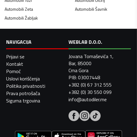
Automobili
Tuzi
Automobili
Ulcinj
Automobili
Zeta
Automobili
Šavnik
Automobili
Žabljak
NAVIGACIJA
WEBLAB D.O.O.
Jovana Tomaševića 1,
Prijavi se
Bar, 85000
Kontakt
Crna Gora
Pomoć
PIB: 03007448
Uslovi korišćenja
+382 (0) 67 312 555
Politika privatnosti
+382 (0) 30 550 099
Prava potrošača
info@autodiler.me
Sigurna trgovina