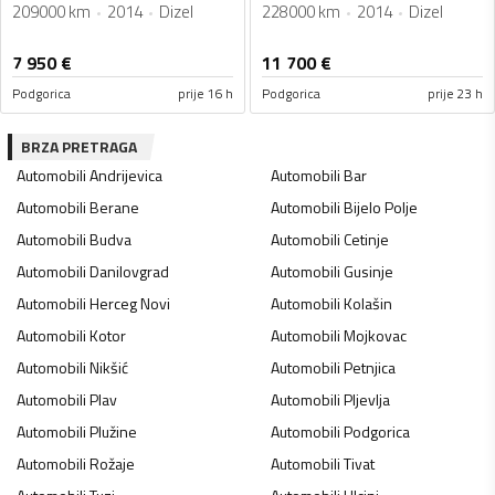
209000 km
2014
Dizel
228000 km
2014
Dizel
7 950
€
11 700
€
Podgorica
prije 16 h
Podgorica
prije 23 h
BRZA PRETRAGA
Automobili
Andrijevica
Automobili
Bar
Automobili
Berane
Automobili
Bijelo Polje
Automobili
Budva
Automobili
Cetinje
Automobili
Danilovgrad
Automobili
Gusinje
Automobili
Herceg Novi
Automobili
Kolašin
Automobili
Kotor
Automobili
Mojkovac
Automobili
Nikšić
Automobili
Petnjica
Automobili
Plav
Automobili
Pljevlja
Automobili
Plužine
Automobili
Podgorica
Automobili
Rožaje
Automobili
Tivat