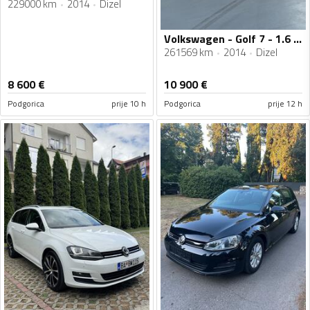
229000 km
2014
Dizel
Volkswagen - Golf 7 - 1.6 tdi / DSG
261569 km
2014
Dizel
8 600
€
10 900
€
Podgorica
prije 10 h
Podgorica
prije 12 h