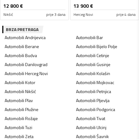
12 800
€
13 900
€
Nikšić
prije 3 dana
Herceg Novi
prije 4 dana
BRZA PRETRAGA
Automobili
Andrijevica
Automobili
Bar
Automobili
Berane
Automobili
Bijelo Polje
Automobili
Budva
Automobili
Cetinje
Automobili
Danilovgrad
Automobili
Gusinje
Automobili
Herceg Novi
Automobili
Kolašin
Automobili
Kotor
Automobili
Mojkovac
Automobili
Nikšić
Automobili
Petnjica
Automobili
Plav
Automobili
Pljevlja
Automobili
Plužine
Automobili
Podgorica
Automobili
Rožaje
Automobili
Tivat
Automobili
Tuzi
Automobili
Ulcinj
Automobili
Zeta
Automobili
Šavnik