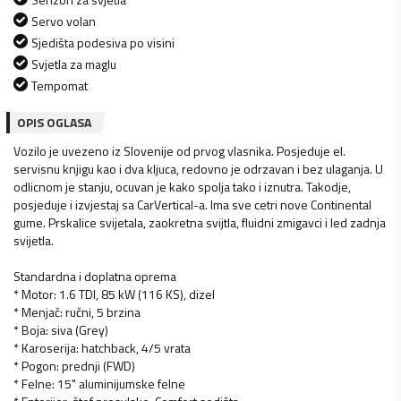
Servo volan
Sjedišta podesiva po visini
Svjetla za maglu
Tempomat
OPIS OGLASA
Vozilo je uvezeno iz Slovenije od prvog vlasnika. Posjeduje el.
servisnu knjigu kao i dva kljuca, redovno je odrzavan i bez ulaganja. U
odlicnom je stanju, ocuvan je kako spolja tako i iznutra. Takodje,
posjeduje i izvjestaj sa CarVertical-a. Ima sve cetri nove Continental
gume. Prskalice svijetala, zaokretna svijtla, fluidni zmigavci i led zadnja
svijetla.
Standardna i doplatna oprema
* Motor: 1.6 TDI, 85 kW (116 KS), dizel
* Menjač: ručni, 5 brzina
* Boja: siva (Grey)
* Karoserija: hatchback, 4/5 vrata
* Pogon: prednji (FWD)
* Felne: 15" aluminijumske felne