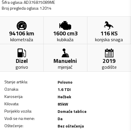
Šifra oglasa
:
AD376875089ME
Broj pregleda oglasa
:
12014
94106
km
1600
cm3
116
KS
kilometraža
kubikaža
konjska snaga
Dizel
Manuelni
2019
gorivo
mjenjač
godište
Stanje artikla
:
Polovno
Oznaka
:
1.6 TDI
Karoserija
:
Hečbek
Kilovata
:
85
kW
Porijeklo vozila
:
Domaće tablice
Vodi se na mene
:
Da
Oštećenje
:
Bez oštećenja