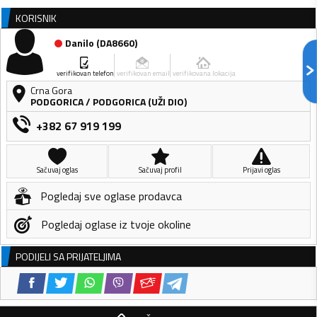
KORISNIK
Danilo
(
DA8660
)
verifikovan telefon
verifikovan email
verifikovana lokacija
Crna Gora
PODGORICA
/
PODGORICA (UŽI DIO)
+382 67 919 199
Sačuvaj oglas
Sačuvaj profil
Prijavi oglas
Pogledaj sve oglase prodavca
Pogledaj oglase iz tvoje okoline
PODIJELI SA PRIJATELJIMA