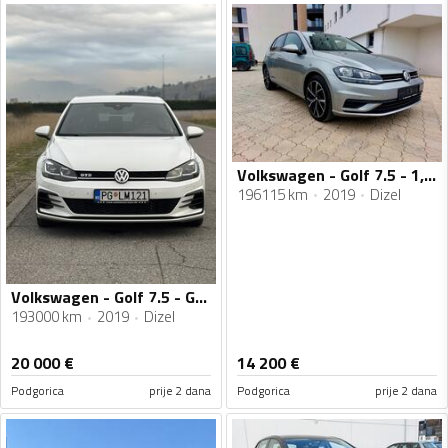
Volkswagen - Golf 7.5 - 1,6 TDI , 85 KW
196115 km
2019
Dizel
Volkswagen - Golf 7.5 - GTD
193000 km
2019
Dizel
20 000
€
14 200
€
Podgorica
prije 2 dana
Podgorica
prije 2 dana