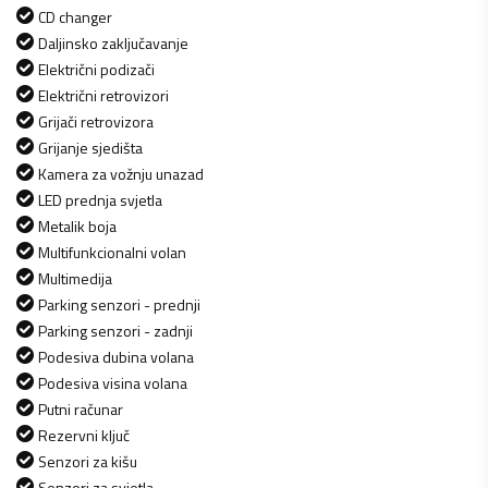
CD changer
Daljinsko zaključavanje
Električni podizači
Električni retrovizori
Grijači retrovizora
Grijanje sjedišta
Kamera za vožnju unazad
LED prednja svjetla
Metalik boja
Multifunkcionalni volan
Multimedija
Parking senzori - prednji
Parking senzori - zadnji
Podesiva dubina volana
Podesiva visina volana
Putni računar
Rezervni ključ
Senzori za kišu
Senzori za svjetla