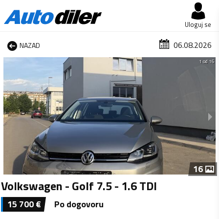
Uloguj se
06.08.2026
NAZAD
1 od 16
16
Volkswagen - Golf 7.5 - 1.6 TDI
15 700
€
Po dogovoru