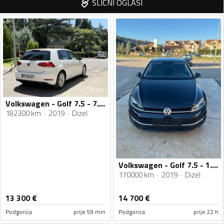
SLIČNI OGLASI
Volkswagen - Golf 7.5 - 7.5 1.6 tdi 2019
182300 km
2019
Dizel
Volkswagen - Golf 7.5 - 1.6 tdi
170000 km
2019
Dizel
13 300
€
14 700
€
Podgorica
prije 59 min
Podgorica
prije 22 h