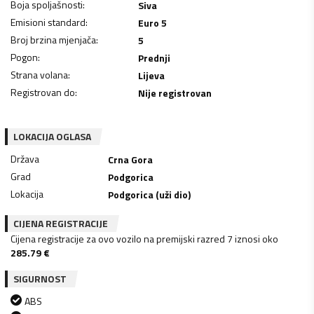
Boja spoljašnosti
:
Siva
Emisioni standard
:
Euro 5
Broj brzina mjenjača
:
5
Pogon
:
Prednji
Strana volana
:
Lijeva
Registrovan do
:
Nije registrovan
LOKACIJA OGLASA
Država
Crna Gora
Grad
Podgorica
Lokacija
Podgorica (uži dio)
CIJENA REGISTRACIJE
Cijena registracije za ovo vozilo na premijski razred 7 iznosi oko
285.79
€
SIGURNOST
ABS