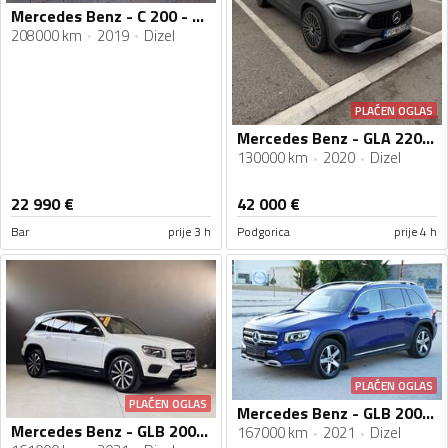
Mercedes Benz - C 200 - c200 cdi
208000 km
2019
Dizel
PLAĆEN OGLAS
Mercedes Benz - GLA 220 - AMG 4 MATIC LIMITED EDITION
130000 km
2020
Dizel
22 990
€
42 000
€
Bar
prije 3 h
Podgorica
prije 4 h
PLAĆEN OGLAS
PLAĆEN OGLAS
Mercedes Benz - GLB 200 - STYLE 9G-TRONIC 7 SJEDIŠTA
Mercedes Benz - GLB 200 - 7 SJEDISTA - 2.0 150 KS- PRVA REG 2022
167000 km
2021
Dizel