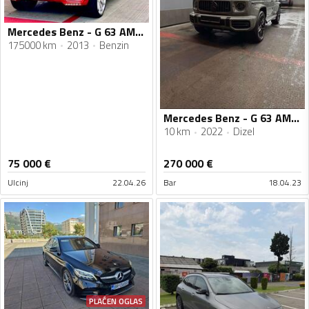
Mercedes Benz - G 63 AMG - 6300
175000 km
2013
Benzin
Mercedes Benz - G 63 AMG - 4.0
10 km
2022
Dizel
75 000
€
270 000
€
Ulcinj
22.04.26
Bar
18.04.23
PLAĆEN OGLAS