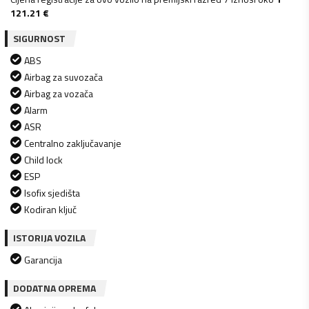
121.21
€
SIGURNOST
ABS
Airbag za suvozača
Airbag za vozača
Alarm
ASR
Centralno zaključavanje
Child lock
ESP
Isofix sjedišta
Kodiran ključ
ISTORIJA VOZILA
Garancija
DODATNA OPREMA