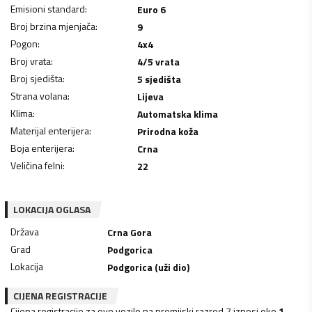
Emisioni standard
:
Euro 6
Broj brzina mjenjača
:
9
Pogon
:
4x4
Broj vrata
:
4/5 vrata
Broj sjedišta
:
5 sjedišta
Strana volana
:
Lijeva
Klima
:
Automatska klima
Materijal enterijera
:
Prirodna koža
Boja enterijera
:
Crna
Veličina felni
:
22
LOKACIJA OGLASA
Država
Crna Gora
Grad
Podgorica
Lokacija
Podgorica (uži dio)
CIJENA REGISTRACIJE
Cijena registracije za ovo vozilo na premijski razred 7 iznosi oko
1