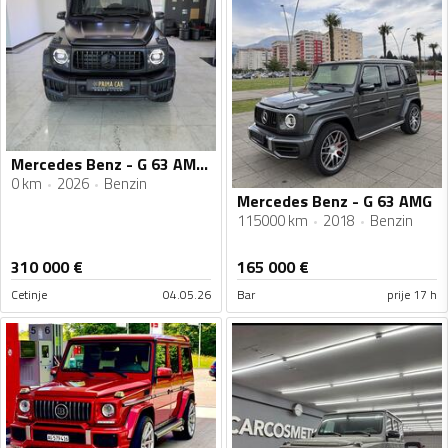
Mercedes Benz - G 63 AMG - 4-MATIC BiTurbo BLACK EDITION
0 km
2026
Benzin
Mercedes Benz - G 63 AMG
115000 km
2018
Benzin
310 000
€
165 000
€
Cetinje
04.05.26
Bar
prije 17 h