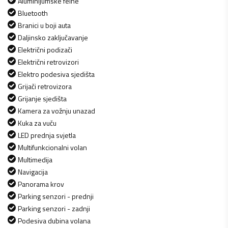
Aluminijumske felne
Bluetooth
Branici u boji auta
Daljinsko zaključavanje
Električni podizači
Električni retrovizori
Elektro podesiva sjedišta
Grijači retrovizora
Grijanje sjedišta
Kamera za vožnju unazad
Kuka za vuču
LED prednja svjetla
Multifunkcionalni volan
Multimedija
Navigacija
Panorama krov
Parking senzori - prednji
Parking senzori - zadnji
Podesiva dubina volana