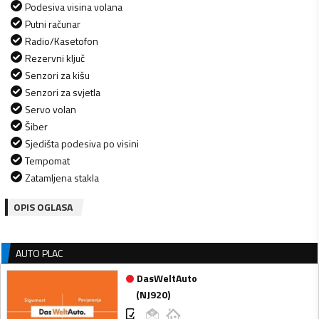
Podesiva visina volana
Putni računar
Radio/Kasetofon
Rezervni ključ
Senzori za kišu
Senzori za svjetla
Servo volan
Šiber
Sjedišta podesiva po visini
Tempomat
Zatamljena stakla
OPIS OGLASA
AUTO PLAC
DasWeltAuto
(
NJ920
)