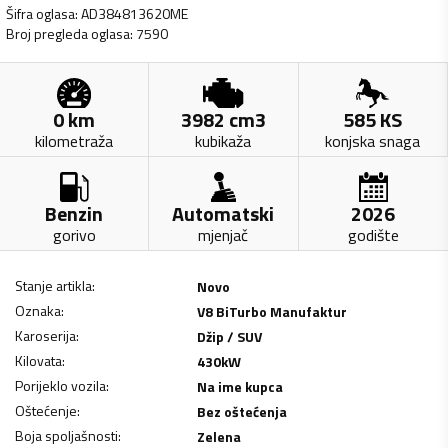
Šifra oglasa
:
AD384813620ME
Broj pregleda oglasa
:
7590
0
km
3982
cm3
585
KS
kilometraža
kubikaža
konjska snaga
Benzin
Automatski
2026
gorivo
mjenjač
godište
Stanje artikla
:
Novo
Oznaka
:
V8 BiTurbo Manufaktur
Karoserija
:
Džip / SUV
Kilovata
:
430
kW
Porijeklo vozila
:
Na ime kupca
Oštećenje
:
Bez oštećenja
Boja spoljašnosti
:
Zelena