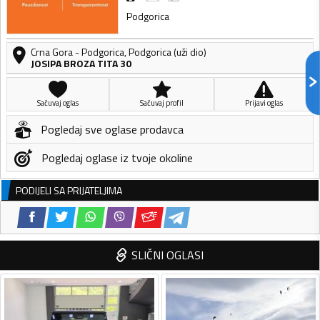
Podgorica
Crna Gora
-
Podgorica
,
Podgorica (uži dio)
JOSIPA BROZA TITA 30
Sačuvaj oglas
Sačuvaj profil
Prijavi oglas
Pogledaj sve oglase prodavca
Pogledaj oglase iz tvoje okoline
PODIJELI SA PRIJATELJIMA
SLIČNI OGLASI