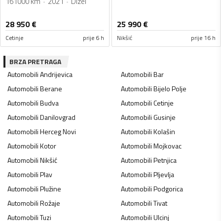
161000 km
2021
Dizel
28 950
€
25 990
€
Cetinje
prije 6 h
Nikšić
prije 16 h
BRZA PRETRAGA
Automobili
Andrijevica
Automobili
Bar
Automobili
Berane
Automobili
Bijelo Polje
Automobili
Budva
Automobili
Cetinje
Automobili
Danilovgrad
Automobili
Gusinje
Automobili
Herceg Novi
Automobili
Kolašin
Automobili
Kotor
Automobili
Mojkovac
Automobili
Nikšić
Automobili
Petnjica
Automobili
Plav
Automobili
Pljevlja
Automobili
Plužine
Automobili
Podgorica
Automobili
Rožaje
Automobili
Tivat
Automobili
Tuzi
Automobili
Ulcinj