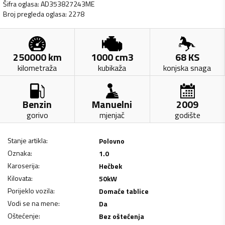
Šifra oglasa
:
AD353827243ME
Broj pregleda oglasa
:
2278
250000
km
1000
cm3
68
KS
kilometraža
kubikaža
konjska snaga
Benzin
Manuelni
2009
gorivo
mjenjač
godište
Stanje artikla
:
Polovno
Oznaka
:
1.0
Karoserija
:
Hečbek
Kilovata
:
50
kW
Porijeklo vozila
:
Domaće tablice
Vodi se na mene
:
Da
Oštećenje
:
Bez oštećenja