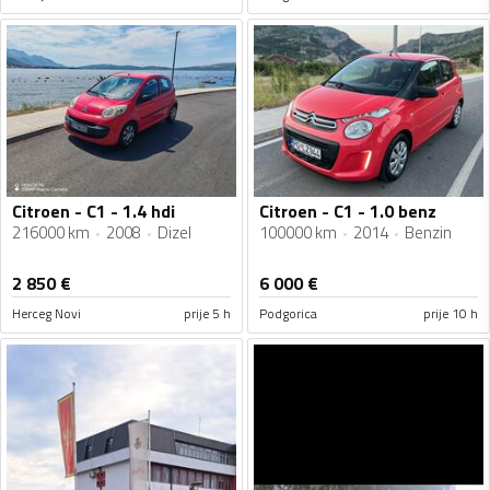
Citroen - C1 - 1.4 hdi
Citroen - C1 - 1.0 benz
216000 km
2008
Dizel
100000 km
2014
Benzin
2 850
€
6 000
€
Herceg Novi
prije 5 h
Podgorica
prije 10 h