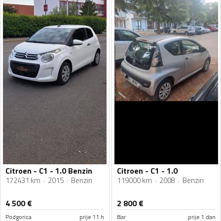
Citroen - C1 - 1.0 Benzin
Citroen - C1 - 1.0
172431 km
2015
Benzin
119000 km
2008
Benzin
4 500
€
2 800
€
Podgorica
prije 11 h
Bar
prije 1 dan