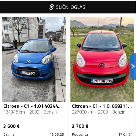
SLIČNI OGLASI
Citroen - C1 - 1.0 l 402441823
Citroen - C1 - 1.0i 068311322
184345 km
2009
Benzin
227000 km
2009
Benzin
3 600
€
3 700
€
Cetinje
13.03.25
Podgorica
17.04.24