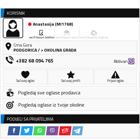
KORISNIK
Anastasija
(
MI1768
)
verifikovan telefon
verifikovan email
verifikovana lokacija
Crna Gora
PODGORICA
/
> OKOLINA GRADA
+382 68 094 765
Aktivan
Sačuvaj oglas
Sačuvaj profil
Prijavi oglas
Pogledaj sve oglase prodavca
Pogledaj oglase iz tvoje okoline
PODIJELI SA PRIJATELJIMA