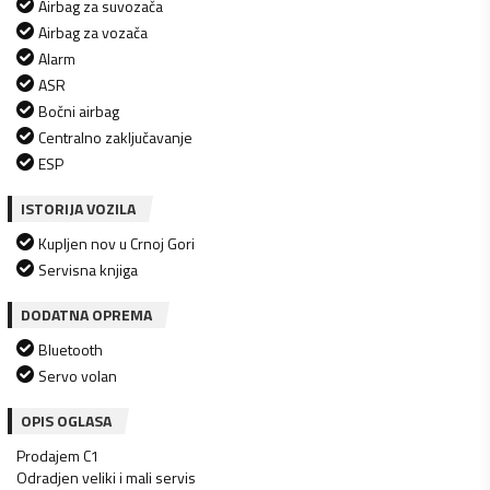
Airbag za suvozača
Airbag za vozača
Alarm
ASR
Bočni airbag
Centralno zaključavanje
ESP
ISTORIJA VOZILA
Kupljen nov u Crnoj Gori
Servisna knjiga
DODATNA OPREMA
Bluetooth
Servo volan
OPIS OGLASA
Prodajem C1
Odradjen veliki i mali servis