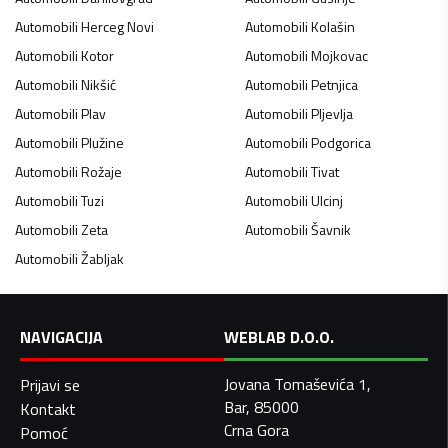
Automobili
Herceg Novi
Automobili
Kolašin
Automobili
Kotor
Automobili
Mojkovac
Automobili
Nikšić
Automobili
Petnjica
Automobili
Plav
Automobili
Pljevlja
Automobili
Plužine
Automobili
Podgorica
Automobili
Rožaje
Automobili
Tivat
Automobili
Tuzi
Automobili
Ulcinj
Automobili
Zeta
Automobili
Šavnik
Automobili
Žabljak
NAVIGACIJA
WEBLAB D.O.O.
Jovana Tomaševića 1,
Prijavi se
Bar, 85000
Kontakt
Crna Gora
Pomoć