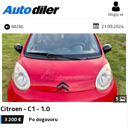
Uloguj se
21.09.2024
NAZAD
1 od 5
5
Citroen - C1 - 1.0
3 200
€
Po dogovoru