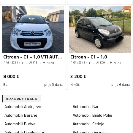
Citroen - C1 - 1,0 VTI AUTOMATIC
Citroen - C1 - 1.0
156000 km
2016
Benzin
185000 km
2008
Benzin
8 000
€
3 200
€
Bar
prije 3 dana
Nikšić
prije 6 dana
BRZA PRETRAGA
Automobili
Andrijevica
Automobili
Bar
Automobili
Berane
Automobili
Bijelo Polje
Automobili
Budva
Automobili
Cetinje
Automobili
Danilovgrad
Automobili
Gusinje