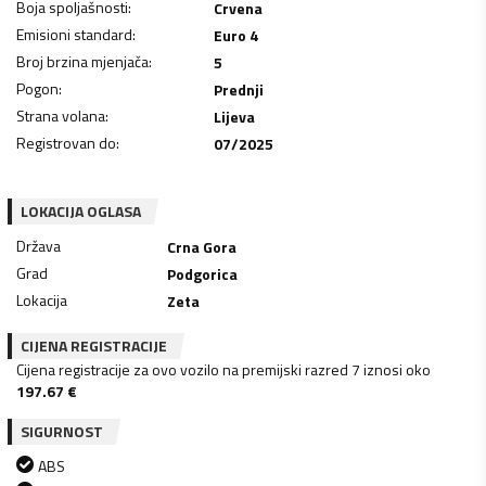
Boja spoljašnosti
:
Crvena
Emisioni standard
:
Euro 4
Broj brzina mjenjača
:
5
Pogon
:
Prednji
Strana volana
:
Lijeva
Registrovan do
:
07/2025
LOKACIJA OGLASA
Država
Crna Gora
Grad
Podgorica
Lokacija
Zeta
CIJENA REGISTRACIJE
Cijena registracije za ovo vozilo na premijski razred 7 iznosi oko
197.67
€
SIGURNOST
ABS