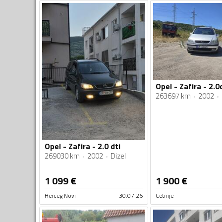
Opel - Zafira - 2.0
263697 km
2002
Opel - Zafira - 2.0 dti
269030 km
2002
Dizel
1 099
€
1 900
€
Herceg Novi
30.07.26
Cetinje