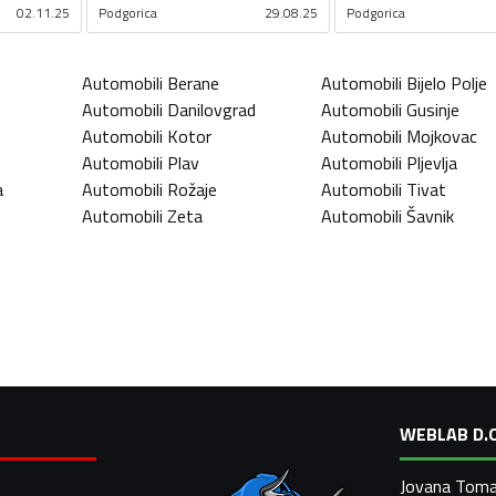
02.11.25
Podgorica
29.08.25
Podgorica
Automobili
Berane
Automobili
Bijelo Polje
Automobili
Danilovgrad
Automobili
Gusinje
Automobili
Kotor
Automobili
Mojkovac
Automobili
Plav
Automobili
Pljevlja
a
Automobili
Rožaje
Automobili
Tivat
Automobili
Zeta
Automobili
Šavnik
WEBLAB D.O
Jovana Toma