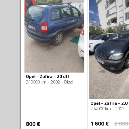
Opel - Zafira - 20 dtl
240000 km
2002
Dizel
Opel - Zafira - 2.0
214000 km
2002
1 600
€
2 000
800
€