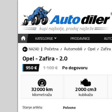
KATEGORIJE
PRODAVNICE
AUTO
Početna
Automobili
Opel
Zafira
NAZAD
Opel - Zafira - 2.0
950
€
1 100
€
Po dogovoru
32000
km
2000
cm3
kilometraža
kubikaža
Stanje artikla
:
Polovno