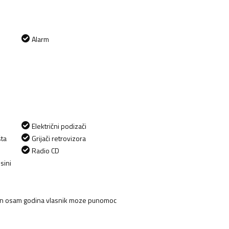
Alarm
Električni podizači
šta
Grijači retrovizora
Radio CD
sini
rektan osam godina vlasnik moze punomoc