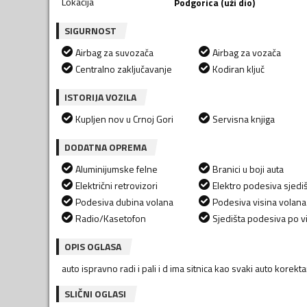
Lokacija
Podgorica (uži dio)
SIGURNOST
Airbag za suvozača
Airbag za vozača
Centralno zaključavanje
Kodiran ključ
ISTORIJA VOZILA
Kupljen nov u Crnoj Gori
Servisna knjiga
DODATNA OPREMA
Aluminijumske felne
Branici u boji auta
Električni retrovizori
Elektro podesiva sjedi
Podesiva dubina volana
Podesiva visina volana
Radio/Kasetofon
Sjedišta podesiva po vi
OPIS OGLASA
auto ispravno radi i pali i d ima sitnica kao svaki auto ko
SLIČNI OGLASI