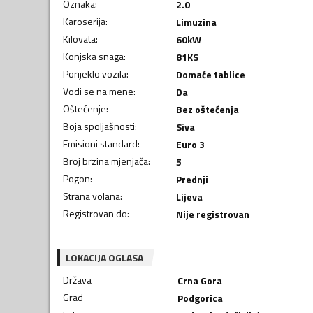
Oznaka
:
2.0
Karoserija
:
Limuzina
Kilovata
:
60
kW
Konjska snaga
:
81
KS
Porijeklo vozila
:
Domaće tablice
Vodi se na mene
:
Da
Oštećenje
:
Bez oštećenja
Boja spoljašnosti
:
Siva
Emisioni standard
:
Euro 3
Broj brzina mjenjača
:
5
Pogon
:
Prednji
Strana volana
:
Lijeva
Registrovan do
:
Nije registrovan
LOKACIJA OGLASA
Država
Crna Gora
Grad
Podgorica