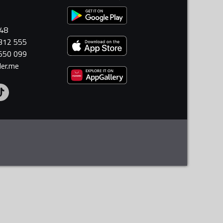
448
 312 555
 550 099
ler.me