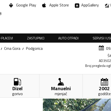
Google Play
Apple Store
AppGallery
 PLACEVI
ZASTUPNICI
AUTO OTPADI
SERVISI I U
Crna Gora
Podgorica
09
Ši
AD350
Broj pregleda og
Dizel
Manuelni
2002
gorivo
mjenjač
godište