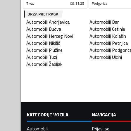
Tivat
09.11.25
Podgorica
BRZA PRETRAGA
Automobili
Andrijevica
Automobili
Bar
Automobili
Budva
Automobili
Cetinje
Automobili
Herceg Novi
Automobili
Kolašin
Automobili
Nikšić
Automobili
Petnjica
Automobili
Plužine
Automobili
Podgoric
Automobili
Tuzi
Automobili
Ulcinj
Automobili
Žabljak
KATEGORIJE VOZILA
NAVIGACIJA
Automobili
Prijavi se