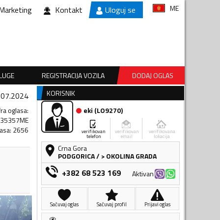
ME
Marketing
Kontakt
Uloguj se
SLUGE
REGISTRACIJA VOZILA
DODAJ OGLAS
KORISNIK
.07.2024
fra oglasa
:
eki
(
LO9270
)
235357ME
lasa
:
2656
verifikovan
verifikovan
verifikovana
telefon
email
lokacija
Crna Gora
PODGORICA
/
> OKOLINA GRADA
+382 68 523 169
Aktivan
Sačuvaj oglas
Sačuvaj profil
Prijavi oglas