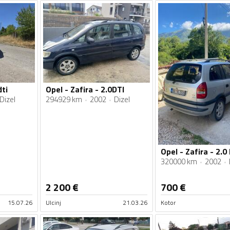
dti
Opel - Zafira - 2.0DTI
Dizel
294929 km
2002
Dizel
Opel - Zafira - 2.0
320000 km
2002
2 200
€
700
€
15.07.26
Ulcinj
21.03.26
Kotor