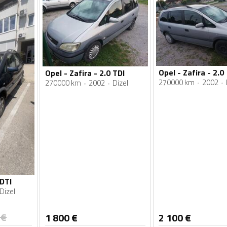
Opel - Zafira - 2.0
Opel - Zafira - 2.0 TDI
270000 km
2002
270000 km
2002
Dizel
 DTI
Dizel
€
1 800
€
2 100
€