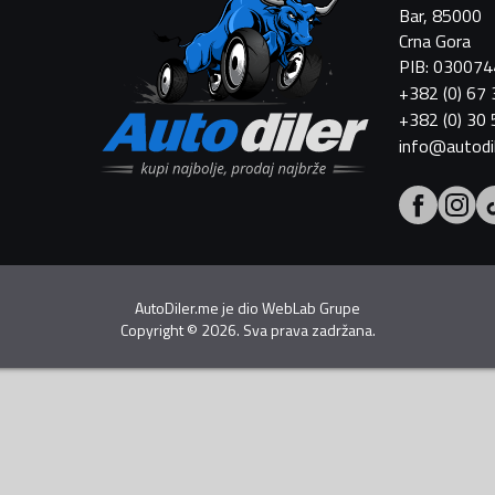
Bar, 85000
Crna Gora
PIB: 03007
+382 (0) 67
+382 (0) 30
info@autodi
AutoDiler.me je dio
WebLab Grupe
Copyright
©
2026. Sva prava zadržana.