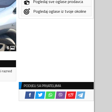
Pogledaj sve oglase prodavca
Pogledaj oglase iz tvoje okoline
6
ki razred
PODIJELI SA PRIJATELJIMA