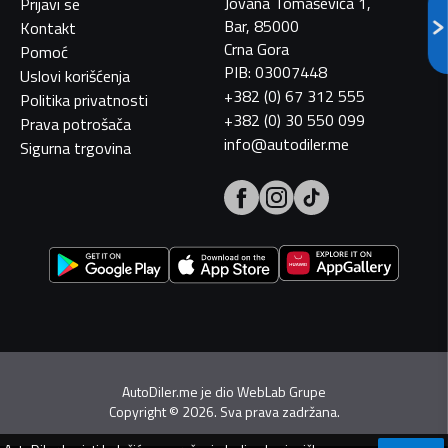
Jovana Tomaševića 1,
Prijavi se
Bar, 85000
Kontakt
Crna Gora
Pomoć
PIB: 03007448
Uslovi korišćenja
+382 (0) 67 312 555
Politika privatnosti
+382 (0) 30 550 099
Prava potrošača
info@autodiler.me
Sigurna trgovina
AutoDiler.me je dio
WebLab Grupe
Copyright
©
2026. Sva prava zadržana.