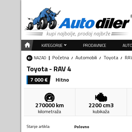
KATEGORIJE
PRODAVNICE
AUTO
Početna
Automobili
Toyota
RA
NAZAD
Toyota - RAV 4
7 000
€
Hitno
270000
km
2200
cm3
kilometraža
kubikaža
Stanje artikla
:
Polovno