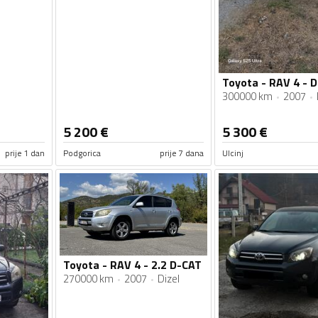
Toyota - RAV 4 - 
300000 km
2007
5 200
€
5 300
€
prije 1 dan
Podgorica
prije 7 dana
Ulcinj
Toyota - RAV 4 - 2.2 D-CAT
270000 km
2007
Dizel