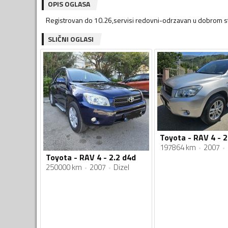
OPIS OGLASA
Registrovan do 10.26,servisi redovni-odrzavan u dobrom st
SLIČNI OGLASI
197864 km
2007
Toyota - RAV 4 - 2.2 d4d
250000 km
2007
Dizel