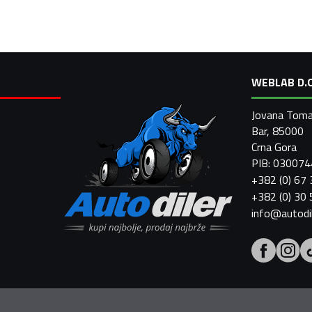
WEBLAB D.O
Jovana Toma
Bar, 85000
Crna Gora
PIB: 03007
+382 (0) 67
+382 (0) 30
info@autodi