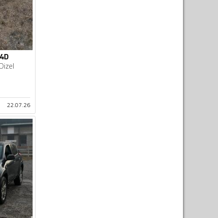
D4D
Dizel
22.07.26