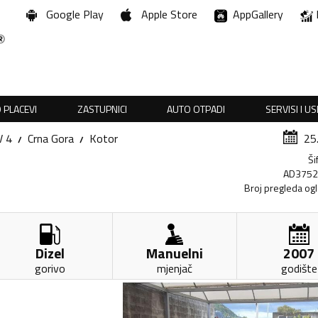
Google Play
Apple Store
AppGallery
 PLACEVI
ZASTUPNICI
AUTO OTPADI
SERVISI I U
V 4
Crna Gora
Kotor
25
Ši
AD375
Broj pregleda og
Dizel
Manuelni
2007
gorivo
mjenjač
godište