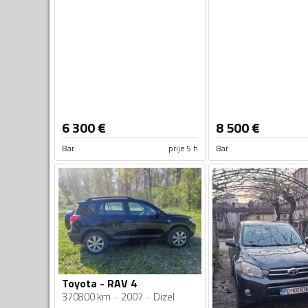
6 300
€
8 500
€
Bar
prije 5 h
Bar
Toyota - RAV 4
370800 km
2007
Dizel