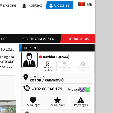
ME
Marketing
Kontakt
Uloguj se
SLUGE
REGISTRACIJA VOZILA
DODAJ OGLAS
KORISNIK
.10.2025
fra oglasa
:
Bozidar
(
QE944
)
250304ME
lasa
:
2429
verifikovan
verifikovan
verifikovana
telefon
email
lokacija
Crna Gora
KOTOR
/
RADANOVIĆI
+382 68 348 179
Aktivan
Sačuvaj oglas
Sačuvaj profil
Prijavi oglas