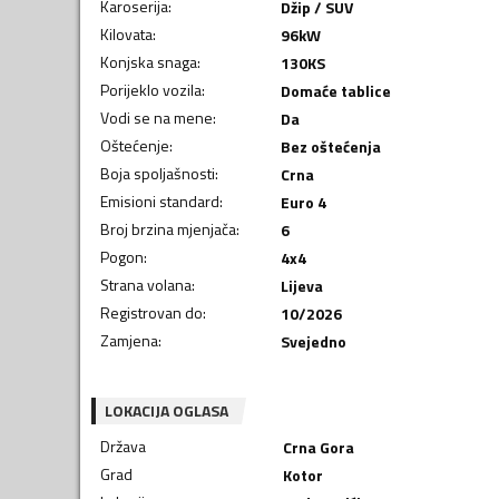
Karoserija
:
Džip / SUV
Kilovata
:
96
kW
Konjska snaga
:
130
KS
Porijeklo vozila
:
Domaće tablice
Vodi se na mene
:
Da
Oštećenje
:
Bez oštećenja
Boja spoljašnosti
:
Crna
Emisioni standard
:
Euro 4
Broj brzina mjenjača
:
6
Pogon
:
4x4
Strana volana
:
Lijeva
Registrovan do
:
10/2026
Zamjena
:
Svejedno
LOKACIJA OGLASA
Država
Crna Gora
Grad
Kotor