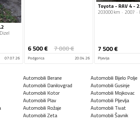
Toyota - RAV 4 - 2
203000 km
2007
.2
Dizel
6 500
€
7 000
€
7 500
€
07.07.26
Podgorica
20.04.26
Pljevlja
Automobili
Berane
Automobili
Bijelo Polje
Automobili
Danilovgrad
Automobili
Gusinje
Automobili
Kotor
Automobili
Mojkovac
Automobili
Plav
Automobili
Pljevlja
a
Automobili
Rožaje
Automobili
Tivat
Automobili
Zeta
Automobili
Šavnik