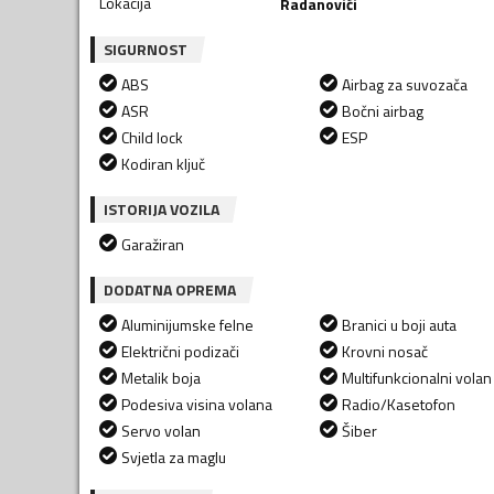
Lokacija
Radanovići
SIGURNOST
ABS
Airbag za suvozača
ASR
Bočni airbag
Child lock
ESP
Kodiran ključ
ISTORIJA VOZILA
Garažiran
DODATNA OPREMA
Aluminijumske felne
Branici u boji auta
Električni podizači
Krovni nosač
Metalik boja
Multifunkcionalni volan
Podesiva visina volana
Radio/Kasetofon
Servo volan
Šiber
Svjetla za maglu