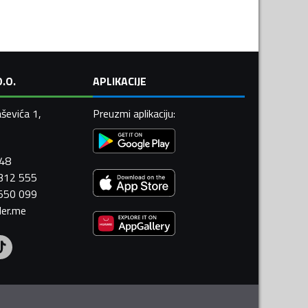
.O.
APLIKACIJE
ševića 1,
Preuzmi aplikaciju
:
448
 312 555
 550 099
ler.me